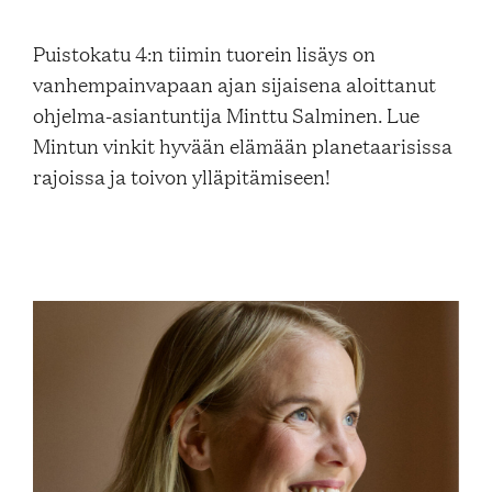
Blogi
Puistokatu 4:n tiimin tuorein lisäys on
vanhempainvapaan ajan sijaisena aloittanut
Yhteys- ja lisätiedot
ohjelma-asiantuntija Minttu Salminen. Lue
Mintun vinkit hyvään elämään planetaarisissa
rajoissa ja toivon ylläpitämiseen!
FAQ
FI
EN
SV
SME