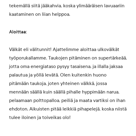
tekemällä siitä jääkahvia, koska ylimääräisen lavuaariin
kaataminen on liian helppoa.
Aloittaa:
Välkät eli välitunnit! Ajattelimme aloittaa ulkovälkät
työporukallamme. Taukojen pitäminen on supertärkeää,
jotta oma energiataso pysyy tasaisena, ja illalla jaksaa
palautua ja yöllä levätä. Olen kuitenkin huono
pitämään taukoja, joten yhteinen välkkä, jossa
mennään säällä kuin säällä pihalle hyppimään narua,
pelaamaan polttopalloa, peiliä ja maata vartiksi on ihan
ehdoton. Aikuisten pitää leikkiä pihapelejä, koska niistä
tulee iloinen ja toiveikas olo!