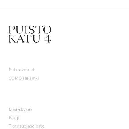
Puistokatu 4
00140 Helsinki
Mistä kyse?
Blogi
Tietosuojaseloste