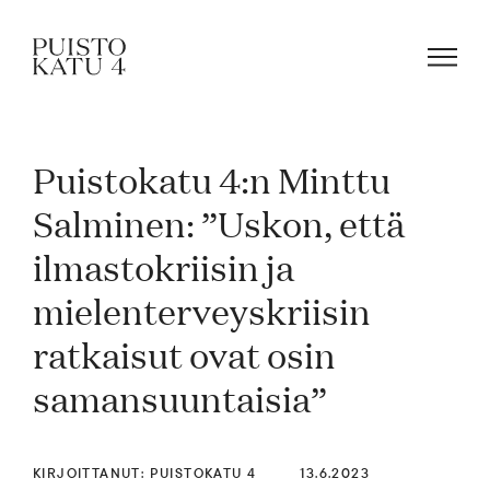
Puistokatu 4:n Minttu
Mistä kyse?
Salminen: ”Uskon, että
ilmastokriisin ja
Yhteisömme
mielenterveyskriisin
Tapahtumat
ratkaisut ovat osin
samansuuntaisia”
Vuokraa tila!
KIRJOITTANUT: PUISTOKATU 4
13.6.2023