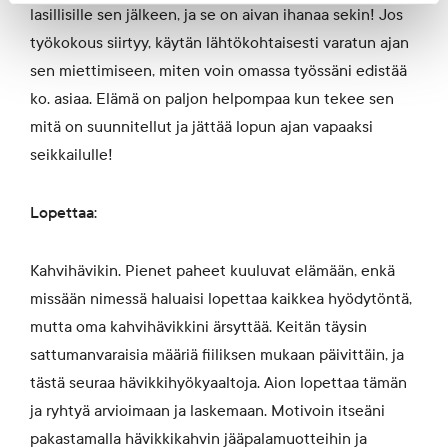
lasillisille sen jälkeen, ja se on aivan ihanaa sekin! Jos
työkokous siirtyy, käytän lähtökohtaisesti varatun ajan
sen miettimiseen, miten voin omassa työssäni edistää
ko. asiaa. Elämä on paljon helpompaa kun tekee sen
mitä on suunnitellut ja jättää lopun ajan vapaaksi
seikkailulle!
Lopettaa:
Kahvihävikin. Pienet paheet kuuluvat elämään, enkä
missään nimessä haluaisi lopettaa kaikkea hyödytöntä,
mutta oma kahvihävikkini ärsyttää. Keitän täysin
sattumanvaraisia määriä fiiliksen mukaan päivittäin, ja
tästä seuraa hävikkihyökyaaltoja. Aion lopettaa tämän
ja ryhtyä arvioimaan ja laskemaan. Motivoin itseäni
pakastamalla hävikkikahvin jääpalamuotteihin ja