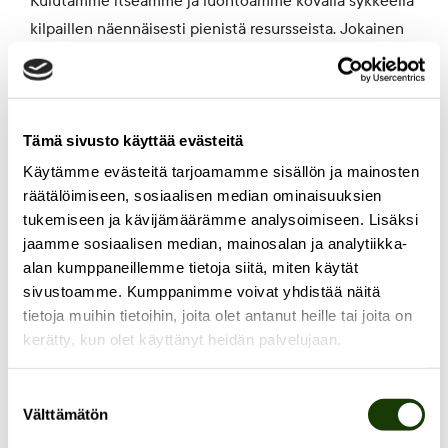
Kulutamme itseämme ja luontoamme kovalla sykkeellä
kilpaillen näennäisesti pienistä resursseista. Jokainen
väsyy joskus, on heikko ja tarvitsee apua pysyäkseen
kyydissä. Tekee meille hyvää miettiä, miten voimme
rakentaa planeetan rajoissa hyvän elämän kaikille, ei
vain harvoille.
Tämä sivusto käyttää evästeitä
Käytämme evästeitä tarjoamamme sisällön ja mainosten
räätälöimiseen, sosiaalisen median ominaisuuksien
tukemiseen ja kävijämäärämme analysoimiseen. Lisäksi
Millaiselta tuntuu rakentaa
jaamme sosiaalisen median, mainosalan ja analytiikka-
yhteisöä?
alan kumppaneillemme tietoja siitä, miten käytät
sivustoamme. Kumppanimme voivat yhdistää näitä
tietoja muihin tietoihin, joita olet antanut heille tai joita on
Olen onnellisimmillani kun saan rakentaa parempaa
kerätty, kun olet käyttänyt heidän palvelujaan.
maailmaa yhdessä muiden kanssa pienillä tai isoilla
ponnistuksilla. Olen sydämeltäni maailmanparantaja,
Suostumuksen
enkä enää häpeä sitä. Yhteisön rakentaminen on
Välttämätön
valinta
parasta, mitä tiedän!