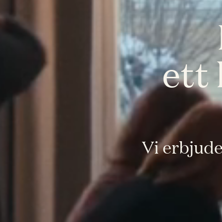
ett
Vi erbjude