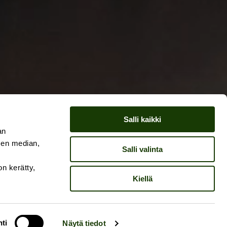
Salli kaikki
an
sen median,
Salli valinta
on kerätty,
Kiellä
ti
Näytä tiedot