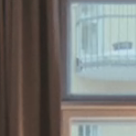
SV
EN
FI
SME