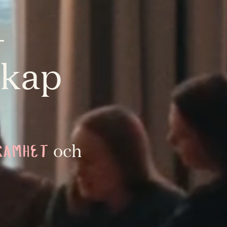
–
skap
och
SAMHET