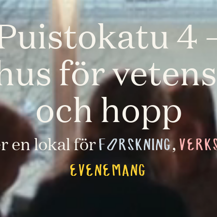
Puistokatu 4 
 hus för veten
och hopp
r en lokal för
,
FORSKNING
VERK
EVENEMANG