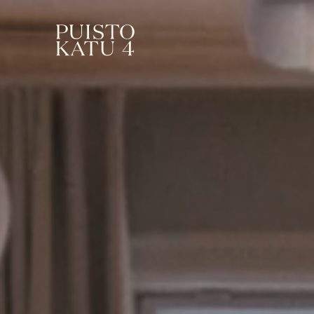
Om vårt hus
Boka mötesrum!
Kontakta oss
FAQ