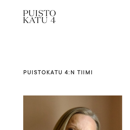
Mistä kyse?
Yhteisömme
PUISTOKATU 4:N TIIMI
Tapahtumat
Vuokraa tila!