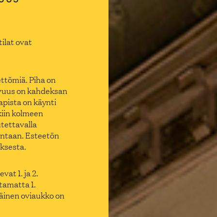
ilat ovat
ettömiä. Piha on
tevuus on kahdeksan
aapista on käynti
kiin kolmeen
utettavalla
untaan. Esteetön
ksesta.
at 1. ja 2.
tamatta 1.
äinen oviaukko on