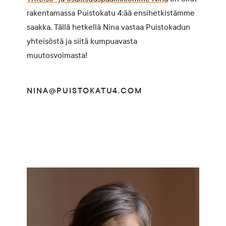
rakentamassa Puistokatu 4:ää ensihetkistämme
saakka. Tällä hetkellä Nina vastaa Puistokadun
yhteisöstä ja siitä kumpuavasta
muutosvoimasta!
NINA@PUISTOKATU4.COM