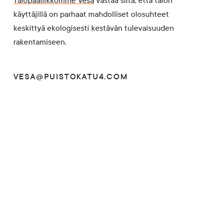
Talopäällikkömme Vesa
vastaa siitä, että talon
käyttäjillä on parhaat mahdolliset olosuhteet
keskittyä ekologisesti kestävän tulevaisuuden
rakentamiseen.
VESA@PUISTOKATU4.COM