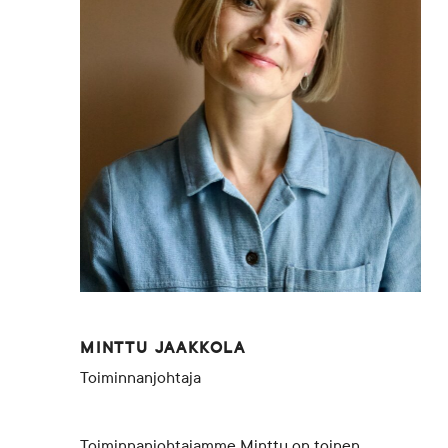
Blogi
Yhteys- ja lisätiedot
FAQ
FI
EN
SV
SME
MINTTU JAAKKOLA
Toiminnanjohtaja
Toiminnanjohtajamme Minttu
on toinen