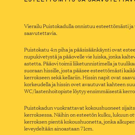
Vierailu Puistokadulla onnistuu esteettömästi ja t
saavutettavia.
Puistokatu 4:n piha ja pääsisäänkäynti ovat este
nupukivetystä ja pääovelle vie luiska, jonka kal
astetta. Pääovi toimii liiketunnistimella ja tuulik
suoraan hissille, josta pääsee esteettömästi kaik
kerrokseen sekä kellariin. Hissin napit ovat saav
korkeudella ja hissin ovet avautuvat kahteen su
WC/lastenhoitopiste löytyy ensimmäisestä kerro
Puistokadun vuokrattavat kokoushuoneet sijaitsev
kerroksessa. Näihin on esteetön kulku, lukuun ot
kerroksen pientä kokoushuonetta, jonka alkuper
leveydeltään ainoastaan 71cm.