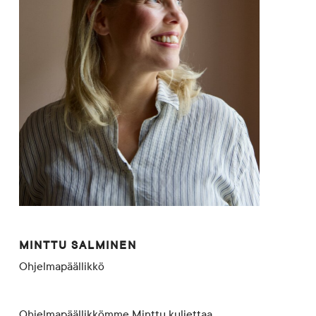
MINTTU SALMINEN
Ohjelmapäällikkö
Ohjelmapäällikkömme Minttu
kuljettaa