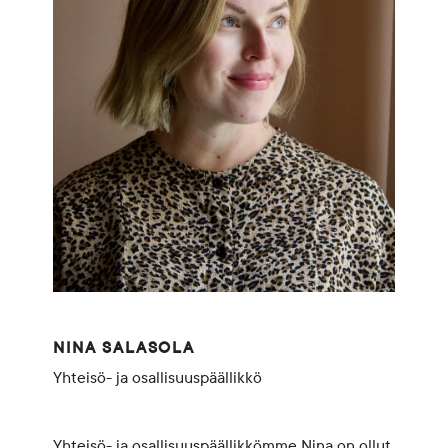
NINA SALASOLA
Yhteisö- ja osallisuuspäällikkö
Yhteisö- ja osallisuuspäällikkömme Nina
on ollut