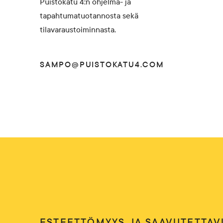
Puistokatu 4:n ohjelma- ja
tapahtumatuotannosta sekä
tilavaraustoiminnasta.
SAMPO@PUISTOKATU4.COM
ESTEETTÖMYYS JA SAAVUTETTAV