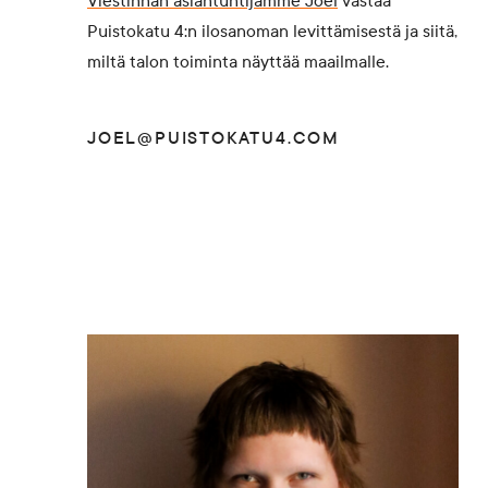
Viestinnän asiantuntijamme Joel
vastaa
Puistokatu 4:n ilosanoman levittämisestä ja siitä,
miltä talon toiminta näyttää maailmalle.
JOEL@PUISTOKATU4.COM