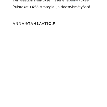
TAH-säätiön hallituksen jäsenenä
Anna
tukee
Puistokatu 4:ää strategia- ja sidosryhmätyössä.
ANNA@TAHSAATIO.FI