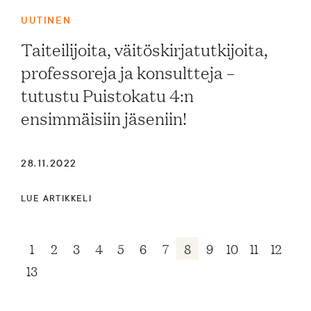
UUTINEN
Taiteilijoita, väitöskirjatutkijoita,
professoreja ja konsultteja –
tutustu Puistokatu 4:n
ensimmäisiin jäseniin!
28.11.2022
LUE ARTIKKELI
1
2
3
4
5
6
7
8
9
10
11
12
13