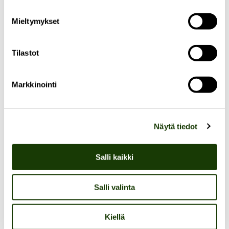
Mieltymykset
Tilastot
Markkinointi
Näytä tiedot
YSTÄVÄKIRJA
Kuinka elää parempaa elämää
Salli kaikki
maapallon rajoissa, pohtii
nykytanssin asiantuntija Saara
Salli valinta
Moisio Puistokatu 4:n
Kiellä
ystäväkirjassa