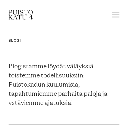
BLOGI
Mistä kyse?
Blogistamme löydät väläyksiä
Yhteisömme
toistemme todellisuuksiin:
Puistokadun kuulumisia,
Tapahtumat
tapahtumiemme parhaita paloja ja
ystäviemme ajatuksia!
Vuokraa tila!