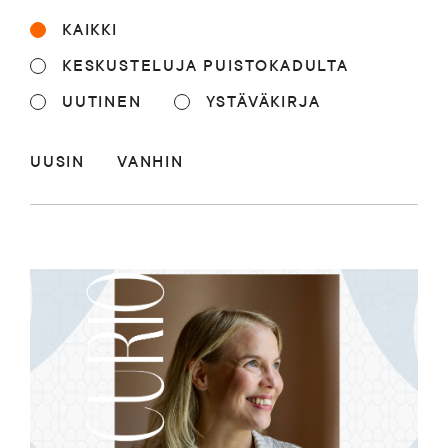
Blogi
KAIKKI
KESKUSTELUJA PUISTOKADULTA
Yhteys- ja lisätiedot
UUTINEN
YSTÄVÄKIRJA
UUSIN
VANHIN
FAQ
FI
EN
SV
SME