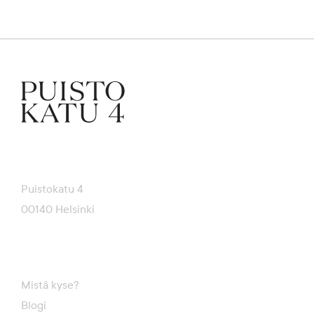
Puistokatu 4
00140 Helsinki
Mistä kyse?
Blogi