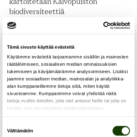
kartoitetaan Kaivopuiston
biodiversiteettiä
31.5.2023
Tämä sivusto käyttää evästeitä
LUE ARTIKKELI
Käytämme evästeitä tarjoamamme sisällön ja mainosten
räätälöimiseen, sosiaalisen median ominaisuuksien
tukemiseen ja kävijämäärämme analysoimiseen. Lisäksi
jaamme sosiaalisen median, mainosalan ja analytiikka-
alan kumppaneillemme tietoja siitä, miten käytät
sivustoamme. Kumppanimme voivat yhdistää näitä
tietoja muihin tietoihin, joita olet antanut heille tai joita on
kerätty, kun olet käyttänyt heidän palvelujaan.
Suostumuksen
Välttämätön
valinta