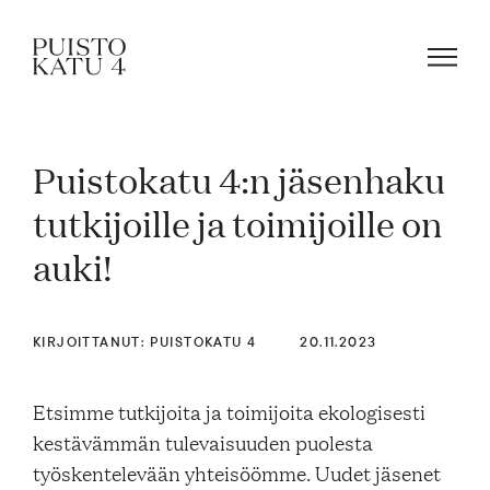
Puistokatu 4:n jäsenhaku
Mistä kyse?
tutkijoille ja toimijoille on
auki!
Yhteisömme
Tapahtumat
KIRJOITTANUT: PUISTOKATU 4
20.11.2023
Etsimme tutkijoita ja toimijoita ekologisesti
Vuokraa tila!
kestävämmän tulevaisuuden puolesta
työskentelevään yhteisöömme. Uudet jäsenet