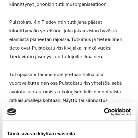
kiinnittynyt johonkin tutkimusorganisaatioon.
Puistokatu 4:n Tiedevintin tutkijana pääset
kiinnittymään yhteisöön, joka jakaa vision hyvästä
elämästä planeetan rajoissa. Tutkimus ja tieteellinen
tieto ovat Puistokatu 4:n kivijalka, minkä vuoksi
Tiedevintin jäsenyys on tutkijoille ilmainen.
Tutkijajäseniltämme edellytetään halua olla
vuorovaikutteinen osa Puistokatu 4:n yhteisöä, sekä
avointa suhtautumista ekologisen kriisin moninaisia
ratkaisumalleja kohtaan. Näyttö tai kiinnostus
tutkimuksella vaikuttamiseen katsotaan eduksi.
Ensimmäisenä toimintavuonna Puistokatu 4:ssä on
Tämä sivusto käyttää evästeitä
työskennellyt 29 tutkijaa liki yhtä monelta eri