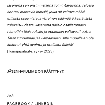
jäsenenä sen ensimmäisenä toimintavuonna. Talossa
kohtasi mahtavia ihmisiä, joilla oli valtava määrä
erilaista osaamista ja yhteinen päämäärä kestävästä
tulevaisuudesta. Jäsenenä pääsin osallistumaan
hienoihin tilaisuuksiin ja oppimaan valtavasti uutta.
Talon tunnelmaa jää kaipaamaan, sillä muualla en ole
kokenut yhtä avointa ja uteliasta fiilistä!
”
(Toimijapalaute, syksy 2023)
JÄSENHAKUMME ON PÄÄTTYNYT.
JAA:
FACEBOOK
/
LINKEDIN