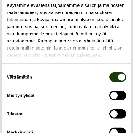
Käytämme evästeitä tarjoamamme sisällön ja mainosten
tieteenalalta ja 13:sta eri yliopistosta. Pääset
räätälöimiseen, sosiaalisen median ominaisuuksien
tutustumaan heihin
täältä!
tukemiseen ja kävijämäärämme analysoimiseen. Lisäksi
jaamme sosiaalisen median, mainosalan ja analytiikka-
Toivomme hakijoiksi eri ikäisiä, eri sukupuolta olevia ja
alan kumppaneillemme tietoja siitä, miten käytät
vammaisia henkilöitä sekä kieli-, kulttuuri- tai muihin
sivustoamme. Kumppanimme voivat yhdistää näitä
vähemmistöihin kuuluvia henkilöitä. Valinnassa voidaan
tietoja muihin tietoihin, joita olet antanut heille tai joita on
kerätty, kun olet käyttänyt heidän palvelujaan.
toteuttaa positiivista erityiskohtelua.
Suostumuksen
Välttämätön
valinta
“
Puistokatu 4:ssä on ymmärretty hienosti se, että
onnellisuus on tärkeää ja mahdollista ekokriisinkin
Mieltymykset
aikana. Talossa on rakentava ja lempeä tunnelma, ja
siksi siellä on hyvä tehdä tutkimusta. Lisäksi Puistokatu
Tilastot
4 antaa itselleni toivoa paremmasta työelämästä. Että
on olemassa ihania työyhteisöjä, joissa tehdään
vaikeita asioita kunnianhimoisesti, ja samaan aikaan
Markkinointi