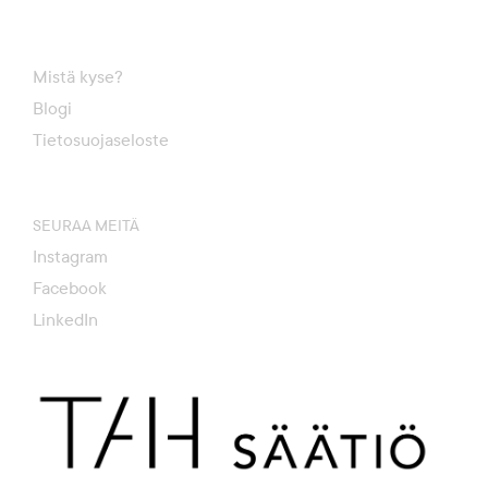
Mistä kyse?
Blogi
Tietosuojaseloste
SEURAA MEITÄ
Instagram
Facebook
LinkedIn