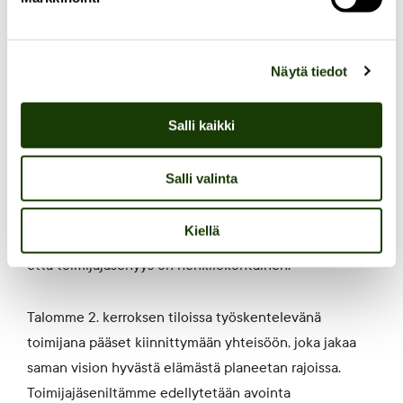
ihmisten jaksamisen rajoissa.
” (Tutkijajäsenpalaute,
syksy 2023)
Näytä tiedot
Toimijajäsenyys
Salli kaikki
Puistokatu 4:n maksullinen toimijajäsenyys on
Salli valinta
tarkoitettu yhteiskunnallisille sekä kaupallisille
toimijoille, joiden toiminnan ytimessä on ekologisesti
Kiellä
kestävän tulevaisuuden rakentaminen. Huomaathan,
että toimijajäsenyys on henkilökohtainen.
Talomme 2. kerroksen tiloissa työskentelevänä
toimijana pääset kiinnittymään yhteisöön, joka jakaa
saman vision hyvästä elämästä planeetan rajoissa.
Toimijajäseniltämme edellytetään avointa