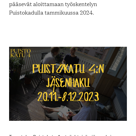
pääsevät aloittamaan työskentelyn
Blogi
Puistokadulla tammikuussa 2024.
Yhteys- ja lisätiedot
FAQ
FI
EN
SV
SME