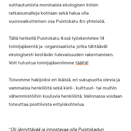
suhtautumista moninaisia ekologisen kriisin
ratkaisumalleja kohtaan sekä halua olla
vuorovaikutteinen osa Puistokatu 4:n yhteisöä.
Tällä hetkellä Puistokatu 4:ssä työskentelee 14
toimijajäsentä ja -organisaatiota, jotka tähtäävät
ekologisesti kestävän tulevaisuuden rakentamisen.
Voit tutustua toimijajäseniimme
täältä!
Toivomme hakijoiksi eri ikäisiä, eri sukupuolta olevia ja
vammaisia henkilöitä sekä kieli-, kulttuuri- tai muihin
vähemmistöihin kuuluvia henkilöitä. Valinnassa voidaan
toteuttaa positiivista erityiskohtelua.
“
Oli jännittävää ja innostavaa olla Puistokadun