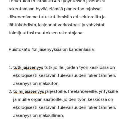
Tervetuloa Puistokatu 4:n työyhteisön jäseneksi
rakentamaan hyvää elämää planeetan rajoissa!
Jäsenenämme tutustut ihmisiin eri sektoreilta ja
lähtökohdista, laajennat verkostoasi ja vahvistat
toimijuuttasi muutoksen rakentajana.
Puistokatu 4:n jäsenyyksiä on kahdenlaisia:
tutkijajäsenyys
tutkijoille, joiden työn keskiössä on
ekologisesti kestävän tulevaisuuden rakentaminen.
Jäsenyys on maksuton.
toimijajäsenyys
järjestöille, freelancereille, yrityksille
ja muille organisaatioille, joiden työn keskiössä on
ekologisesti kestävän tulevaisuuden rakentaminen.
Jäsenyys on maksullinen.