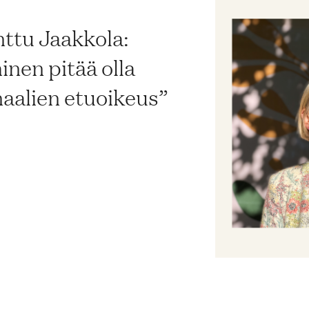
ttu Jaakkola:
nen pitää olla
naalien etuoikeus”