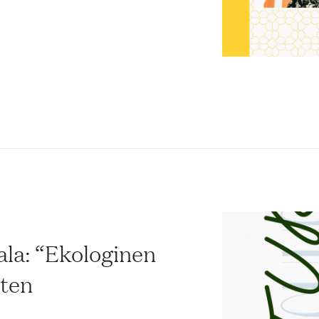
la: “Ekologinen
sten