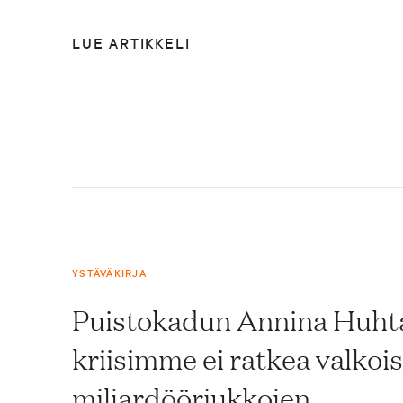
LUE ARTIKKELI
YSTÄVÄKIRJA
Puistokadun Annina Huhta
kriisimme ei ratkea valkoi
miljardööriukkojen