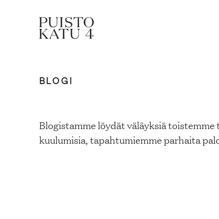
BLOGI
Mistä kyse?
Yhteisömme
Blogistamme löydät väläyksiä toistemme t
kuulumisia, tapahtumiemme parhaita paloj
Tapahtumat
Vuokraa tila!