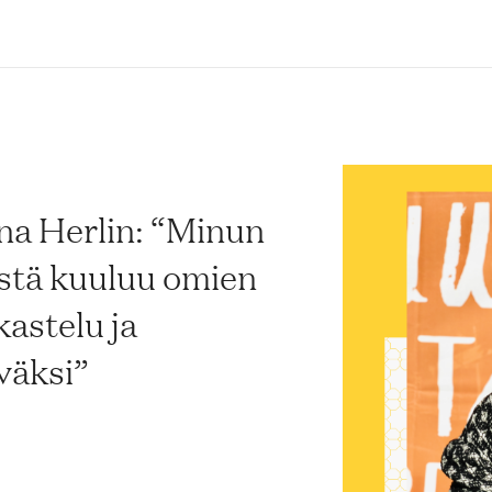
na Herlin: “Minun
stä kuuluu omien
kastelu ja
väksi”