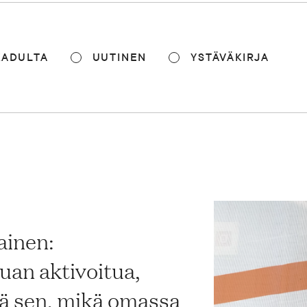
KADULTA
UUTINEN
YSTÄVÄKIRJA
ainen:
uan aktivoitua,
dä sen, mikä omassa