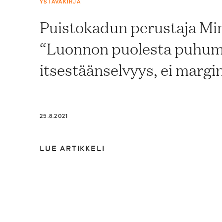
YSTÄVÄKIRJA
Puistokadun perustaja Min
“Luonnon puolesta puhumi
itsestäänselvyys, ei margi
25.8.2021
LUE ARTIKKELI