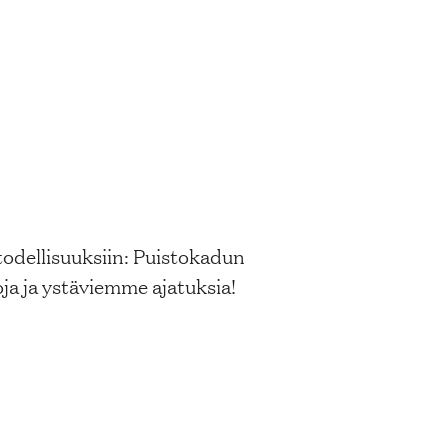
odellisuuksiin: Puistokadun
a ja ystäviemme ajatuksia!