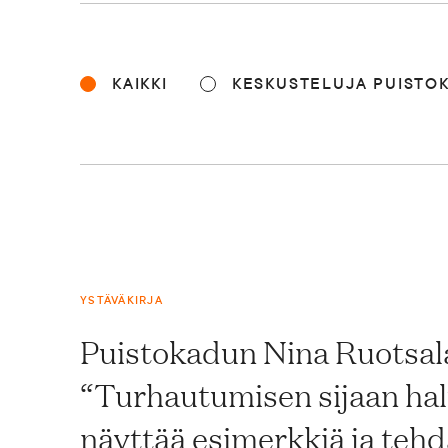
Blogi
KAIKKI
KESKUSTELUJA PUISTO
Yhteys- ja lisätiedot
FAQ
YSTÄVÄKIRJA
FI
EN
SV
SME
Puistokadun Nina Ruotsal
“Turhautumisen sijaan hal
näyttää esimerkkiä ja teh