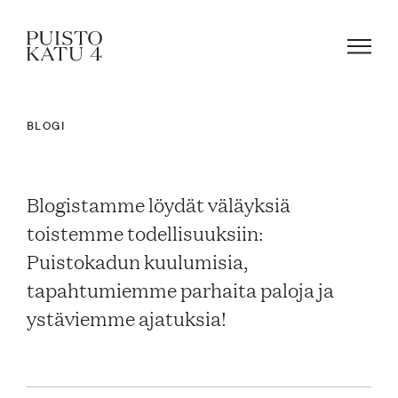
BLOGI
Mistä kyse?
Blogistamme löydät väläyksiä
Yhteisömme
toistemme todellisuuksiin:
Puistokadun kuulumisia,
Tapahtumat
tapahtumiemme parhaita paloja ja
ystäviemme ajatuksia!
Vuokraa tila!