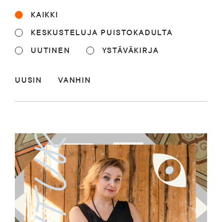
Blogi
KAIKKI
KESKUSTELUJA PUISTOKADULTA
Yhteys- ja lisätiedot
UUTINEN
YSTÄVÄKIRJA
UUSIN
VANHIN
FAQ
FI
EN
SV
SME