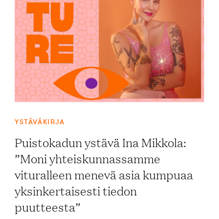
YSTÄVÄKIRJA
Puistokadun ystävä Ina Mikkola:
”Moni yhteiskunnassamme
vituralleen menevä asia kumpuaa
yksinkertaisesti tiedon
puutteesta”