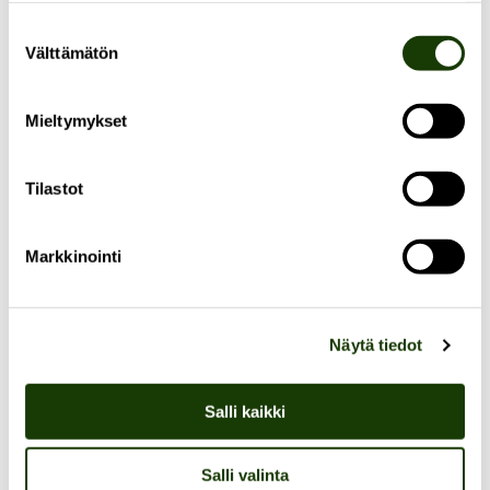
Suostumuksen
Välttämätön
valinta
Mieltymykset
Tilastot
Markkinointi
Näytä tiedot
Salli kaikki
YSTÄVÄKIRJA
Puistokadun ystävä Ajak Majok ja
Salli valinta