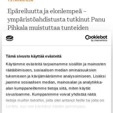
YSTÄVÄKIRJA
Epäreiluutta ja elonlempeä –
ympäristöahdistusta tutkinut Panu
Pihkala muistuttaa tunteiden
merkityksestä Puistokatu 4:n
ystäväkirjassa
Tämä sivusto käyttää evästeitä
1.6.2022
Käytämme evästeitä tarjoamamme sisällön ja mainosten
räätälöimiseen, sosiaalisen median ominaisuuksien
LUE ARTIKKELI
tukemiseen ja kävijämäärämme analysoimiseen. Lisäksi
jaamme sosiaalisen median, mainosalan ja analytiikka-
alan kumppaneillemme tietoja siitä, miten käytät
sivustoamme. Kumppanimme voivat yhdistää näitä
tietoja muihin tietoihin, joita olet antanut heille tai joita on
kerätty, kun olet käyttänyt heidän palvelujaan.