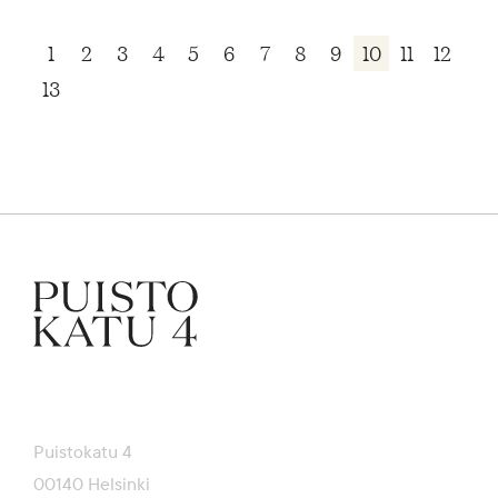
1
2
3
4
5
6
7
8
9
10
11
12
13
Puistokatu 4
00140 Helsinki