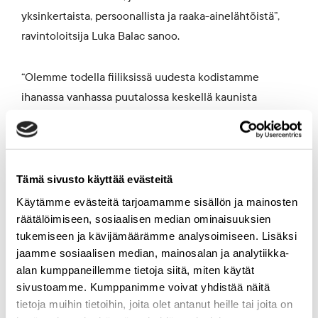
yksinkertaista, persoonallista ja raaka-ainelähtöistä”,
ravintoloitsija Luka Balac sanoo.
“Olemme todella fiiliksissä uudesta kodistamme
ihanassa vanhassa puutalossa keskellä kaunista
miljöötä. On mahtavaa olla mukana tuomassa iloa,
elämää ja elämyksiä Kaivopuistoon”, Balac jatkaa.
Tämä sivusto käyttää evästeitä
Päiväkahvit puutarhassa,
Käytämme evästeitä tarjoamamme sisällön ja mainosten
räätälöimiseen, sosiaalisen median ominaisuuksien
illallista terassilla
tukemiseen ja kävijämäärämme analysoimiseen. Lisäksi
jaamme sosiaalisen median, mainosalan ja analytiikka-
Elm levittäytyy Puistokatu 4:n ensimmäiseen
alan kumppaneillemme tietoja siitä, miten käytät
sivustoamme. Kumppanimme voivat yhdistää näitä
kerrokseen, terassille ja puutarhaan. Ravintola tarjoaa
tietoja muihin tietoihin, joita olet antanut heille tai joita on
viihtyisät tilat niin lounastajille, päiväkahvittelijoille