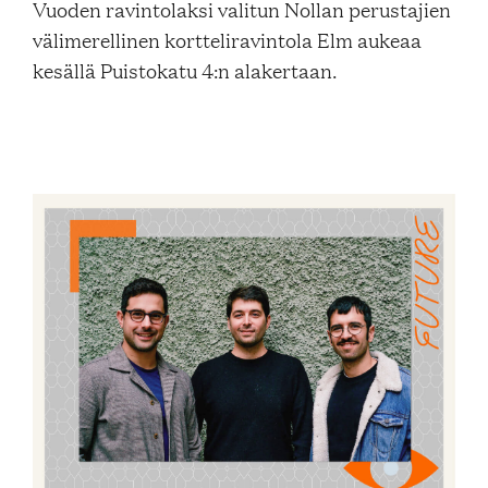
Vuoden ravintolaksi valitun Nollan perustajien
Blogi
välimerellinen kortteliravintola Elm aukeaa
kesällä Puistokatu 4:n alakertaan.
Yhteys- ja lisätiedot
FAQ
FI
EN
SV
SME