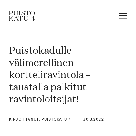
Puistokadulle
Mistä kyse?
välimerellinen
kortteliravintola –
Yhteisömme
taustalla palkitut
Tapahtumat
ravintoloitsijat!
Vuokraa tila!
KIRJOITTANUT: PUISTOKATU 4
30.3.2022