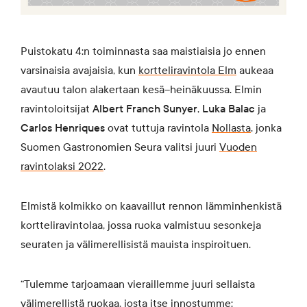
Puistokatu 4:n toiminnasta saa maistiaisia jo ennen
varsinaisia avajaisia, kun
kortteliravintola Elm
aukeaa
avautuu talon alakertaan kesä–heinäkuussa. Elmin
ravintoloitsijat
Albert Franch Sunyer
,
Luka Balac
ja
Carlos Henriques
ovat tuttuja ravintola
Nollasta
, jonka
Suomen Gastronomien Seura valitsi juuri
Vuoden
ravintolaksi 2022
.
Elmistä kolmikko on kaavaillut rennon lämminhenkistä
kortteliravintolaa, jossa ruoka valmistuu sesonkeja
seuraten ja välimerellisistä mauista inspiroituen.
“Tulemme tarjoamaan vieraillemme juuri sellaista
välimerellistä ruokaa, josta itse innostumme: