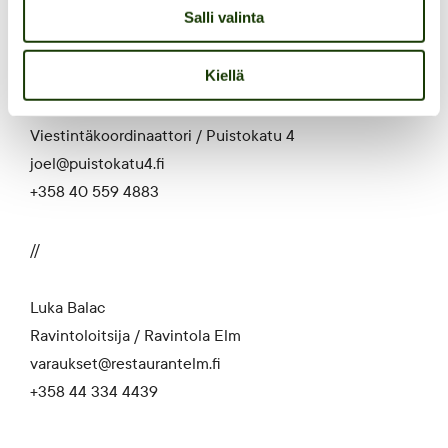
Salli valinta
Lisätietoa:
Kiellä
Joel Haapamäki
Viestintäkoordinaattori / Puistokatu 4
joel@puistokatu4.fi
+358 40 559 4883
//
Luka Balac
Ravintoloitsija / Ravintola Elm
varaukset@restaurantelm.fi
+358 44 334 4439