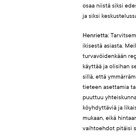
osaa niistä siksi ed
ja siksi keskustelussa
Henrietta:
Tarvitsemm
ikisestä asiasta. Me
turvavöidenkään regu
käyttää ja olisihan 
sillä, että ymmärräm
tieteen asettamia ta
puuttuu yhteiskunnal
köyhdyttäviä ja likai
mukaan, eikä hintaan
vaihtoehdot pitäisi 