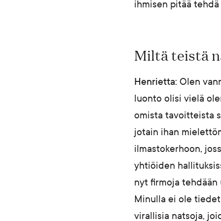
ihmisen pitää tehdä 
Miltä teistä 
Henrietta:
Olen vanno
luonto olisi vielä o
omista tavoitteista s
jotain ihan mielett
ilmastokerhoon, jossa
yhtiöiden hallituksis
nyt firmoja tehdään u
Minulla ei ole tiedet
virallisia natsoja, j