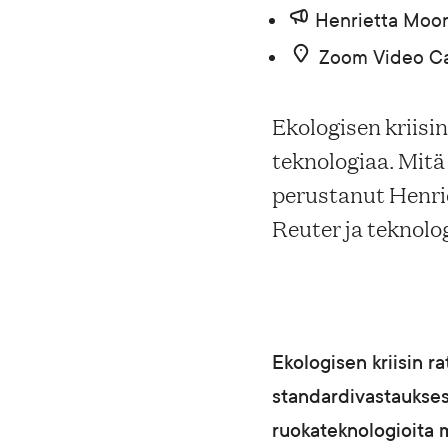
Henrietta Moon
Blogi
Zoom Video Ca
Yhteys- ja lisätiedot
Ekologisen kriisin
teknologiaa. Mitä
FAQ
perustanut Henri
Reuter ja teknol
FI
EN
SV
SME
Ekologisen kriisin ra
standardivastaukses
ruokateknologioita m