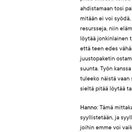
ahdistamaan tosi pal
mitään ei voi syödä,
resursseja, niin elä
löytää jonkinlainen 
että teen edes vähän.
juustopaketin ostama
suunta. Työn kanssa 
tuleeko näistä vaan s
sieltä pitää löytää t
Hanno:
Tämä mittaka
syyllistetään, ja sy
joihin emme voi vai