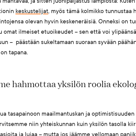
a mahtavaa, ja sitten juonipaljastus lämpiöstä: Kut
tionin
keskustelijat
, myös tämä kolmikko tunnustaa 
tojensa olevan hyvin keskeneräisiä. Onneksi on tunt
 omat ilmeiset etuoikeudet – sen että voi ylipäänsä
luun – päästään sukeltamaan suoraan syvään päähän
on tapana.
me hahmottaa yksilön roolia ekolo
tua tasapainoon maailmantuskan ja optimistisuuden vä
arvitsemme niin yhteiskunnan kuin yksilön tasolla kii
asioita ja lujaa – mutta jos jäämme vellomaan paniikk