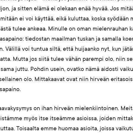
jon, ja sitten elämä ei olekaan enää hyvää. Jos mitä
 mitään ei voi käyttää, eikä kuluttaa, koska syödään
mästä tulee ankeaa. Minulle on oman mielenrauhan ka
tasapaino: tiedostan maailman tuskan ja samalla koen
 Välillä voi tuntua siltä, että huijaanko nyt, kun jä
tta. Mutta jos siitä tulee vähän parempi olo, niin s
sama juttu. Pohdin usein, ovatko nämä aidosti vaikut
ellainen olo. Mittakaavat ovat niin hirveän eritasois
asapaino.
avakysymys on ihan hirveän mielenkiintoinen. Meit
yllistämme myös itse itseämme asioissa, joiden mittak
kuttaa. Toisaalta emme huomaa asioita, joissa vaiku