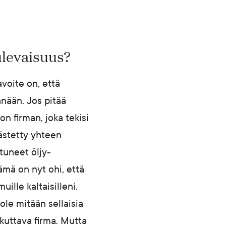
ulevaisuus?
voite on, että
änään. Jos pitää
on firman, joka tekisi
ästetty yhteen
stuneet öljy-
tämä on nyt ohi, että
ille kaltaisilleni.
ole mitään sellaisia
ikuttava firma. Mutta