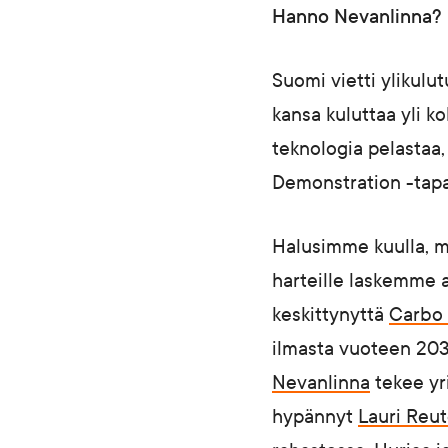
Hanno Nevanlinna?
Suomi vietti ylikulu
kansa kuluttaa yli 
teknologia pelastaa,
Demonstration -tapa
Halusimme kuulla, mi
harteille laskemme a
keskittynyttä
Carbo 
ilmasta vuoteen 20
Nevanlinna
tekee yri
hypännyt
Lauri Reut