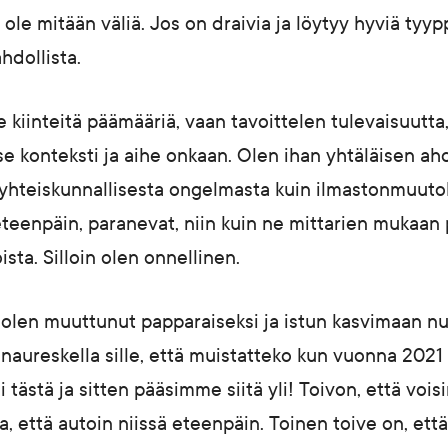
la ole mitään väliä. Jos on draivia ja löytyy hyviä ty
dollista.
e kiinteitä päämääriä, vaan tavoittelen tulevaisuutta,
se konteksti ja aihe onkaan. Olen ihan yhtäläisen ah
hteiskunnallisesta ongelmasta kuin ilmastonmuutok
teenpäin, paranevat, niin kuin ne mittarien mukaan
sta. Silloin olen onnellinen.
olen muuttunut papparaiseksi ja istun kasvimaan nur
a naureskella sille, että muistatteko kun vuonna 20
 tästä ja sitten pääsimme siitä yli! Toivon, että voisi
a, että autoin niissä eteenpäin. Toinen toive on, ett