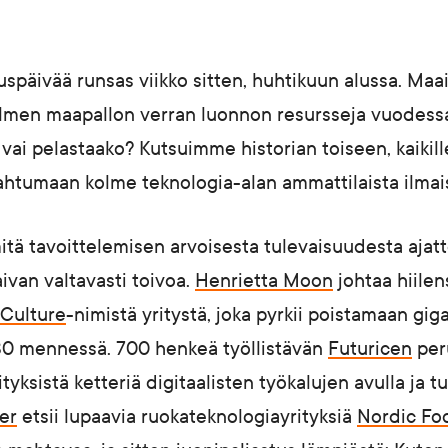
tuspäivää runsas viikko sitten, huhtikuun alussa. Maa
kolmen maapallon verran luonnon resursseja vuodess
 vai pelastaako? Kutsuimme historian toiseen, kaiki
htumaan kolme teknologia-alan ammattilaista ilma
tä tavoittelemisen arvoisesta tulevaisuudesta ajatt
ivan valtavasti toivoa.
Henrietta Moon
johtaa hiile
Culture
-nimistä yritystä, joka pyrkii poistamaan giga
30 mennessä. 700 henkeä työllistävän
Futuricen
per
tyksistä ketteriä digitaalisten työkalujen avulla ja tut
er
etsii lupaavia ruokateknologiayrityksiä
Nordic F