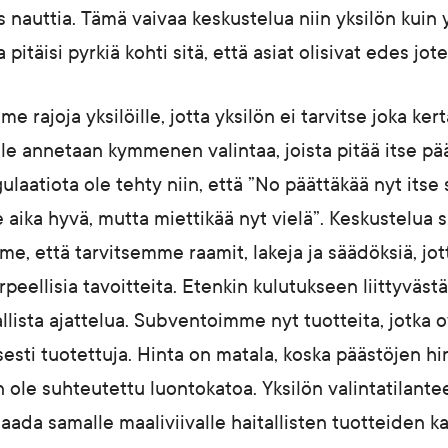
es nauttia. Tämä vaivaa keskustelua niin yksilön kuin 
 pitäisi pyrkiä kohti sitä, että asiat olisivat edes jot
e rajoja yksilöille, jotta yksilön ei tarvitse joka ker
ille annetaan kymmenen valintaa, joista pitää itse pä
laatiota ole tehty niin, että ”No päättäkää nyt itse 
se aika hyvä, mutta miettikää nyt vielä”. Keskustelua 
me, että tarvitsemme raamit, lakeja ja säädöksiä, j
rpeellisia tavoitteita. Etenkin kulutukseen liittyväst
lista ajattelua. Subventoimme nyt tuotteita, jotka 
sesti tuotettuja. Hinta on matala, koska päästöjen hi
 ole suhteutettu luontokatoa. Yksilön valintatilant
saada samalle maaliviivalle haitallisten tuotteiden k