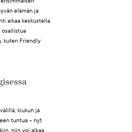
en ensimmäisen
hyvän elämän ja
i aikaa keskustella.
 osallistua
, kuten Friendly
gisessa
lillä, kiukun ja
reen tuntua – nyt
iin, niin voi alkaa