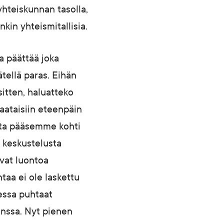
yhteiskunnan tasolla,
enkin yhteismitallisia.
ta päättää joka
ätellä paras. Eihän
sitten, haluatteko
saataisiin eteenpäin
otta pääsemme kohti
ä keskustelusta
ovat luontoa
ntaa ei ole laskettu
eessa puhtaat
anssa. Nyt pienen