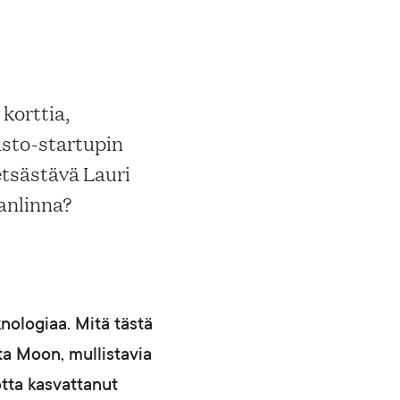
korttia,
asto-startupin
etsästävä Lauri
anlinna?
knologiaa. Mitä tästä
ta Moon, mullistavia
otta kasvattanut