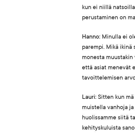
kun ei niillä natsoil
perustaminen on mah
Hanno:
Minulla ei ol
parempi. Mikä ikinä 
monesta muustakin y
että asiat menevät e
tavoittelemisen arvoi
Lauri:
Sitten kun mä 
muistella vanhoja j
huolissamme siitä tai
kehityskuluista sano