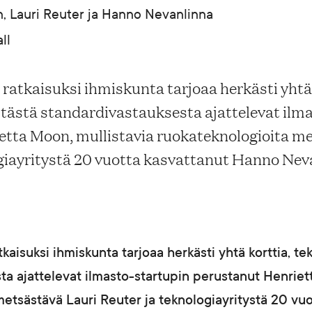
, Lauri Reuter ja Hanno Nevanlinna
ll
 ratkaisuksi ihmiskunta tarjoaa herkästi yhtä 
 tästä standardivastauksesta ajattelevat ilm
etta Moon, mullistavia ruokateknologioita m
ogiayritystä 20 vuotta kasvattanut Hanno Nev
tkaisuksi ihmiskunta tarjoaa herkästi yhtä korttia, te
ta ajattelevat ilmasto-startupin perustanut Henriet
etsästävä Lauri Reuter ja teknologiayritystä 20 vu