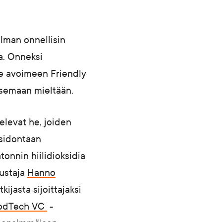
ilman onnellisin
a. Onneksi
lle avoimeen Friendly
isemaan mieltään.
elevat he, joiden
nsidontaan
tonnin hiilidioksidia
ustaja
Hanno
kijasta sijoittajaksi
oodTech VC
-