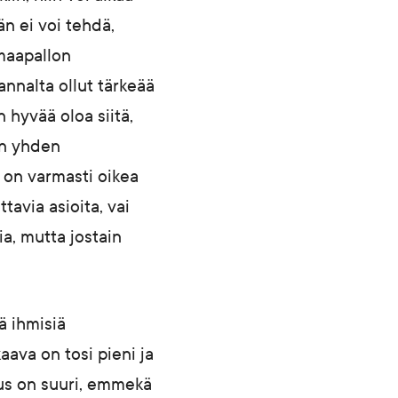
än ei voi tehdä,
 maapallon
nnalta ollut tärkeää
 hyvää oloa siitä,
tän yhden
e on varmasti oikea
tavia asioita, vai
ia, mutta jostain
ä ihmisiä
aava on tosi pieni ja
tus on suuri, emmekä