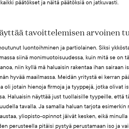
kaikki päätökset ja näitä päätöksiä on jatkuvasti.
näyttää tavoittelemisen arvoinen t
utunut luontoihminen ja partiolainen. Siksi ykkösta
lemassa siinä monimuotoisuudessa, kuin mitä se on t
anoa, niin kyllä mä haluaisin rakentaa ihan sairaan is
ömän hyvää maailmassa. Meidän yritystä ei kerran pä
 oli jotain hienoja firmoja ja tyyppejä, jotka olivat i
sa. Haluaisin näyttää just tuollaisille tyypeille, että 
udella tavalla. Ja samalla haluan tarjota esimerkin mu
austaa, yliopisto-opinnot jäivät kesken, eikä minulla 
oiden perusteella pitäisi pystyä perustamaan iso ja va