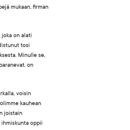
yppejä mukaan, firman
 joka on alati
distunut tosi
sesta. Minulle se,
 paranevat, on
kalla, voisin
21 olimme kauhean
n joistain
ä ihmiskunta oppii