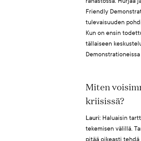
rahastossa. Hurjaa j
Friendly Demonstra
tulevaisuuden pohdin
Kun on ensin todettu
tällaiseen keskuste
Demonstrationeissa 
Miten voisim
kriisissä?
Lauri:
Haluaisin tart
tekemisen välillä. T
pitää oikeasti tehdä 