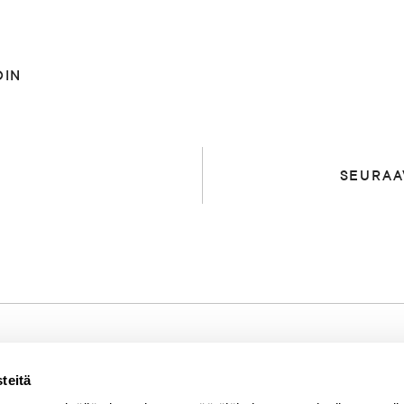
DIN
SEURAA
teitä
Mistä kyse?
SEURAA MEITÄ