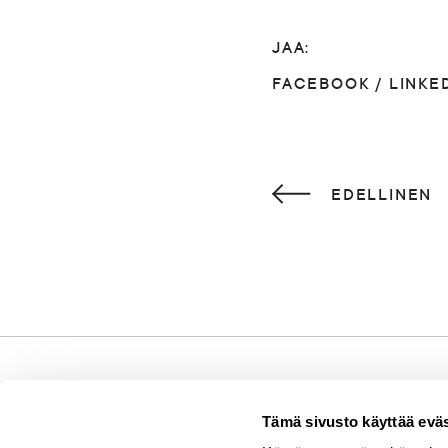
JAA:
FACEBOOK
/
LINKE
EDELLINEN
Tämä sivusto käyttää eväs
Puistokatu 4