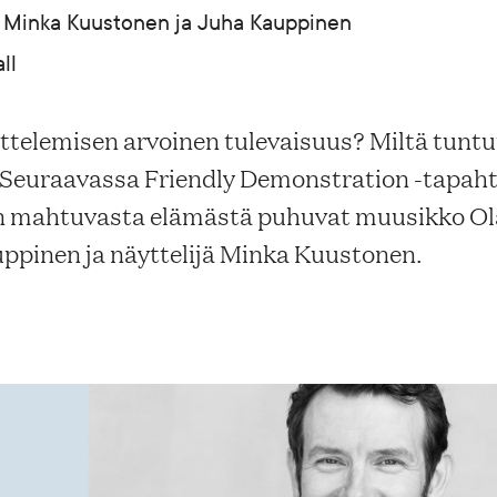
a, Minka Kuustonen ja Juha Kauppinen
ll
ittelemisen arvoinen tulevaisuus? Miltä tuntu
Seuraavassa Friendly Demonstration -tapah
in mahtuvasta elämästä puhuvat muusikko Ola
auppinen ja näyttelijä Minka Kuustonen.