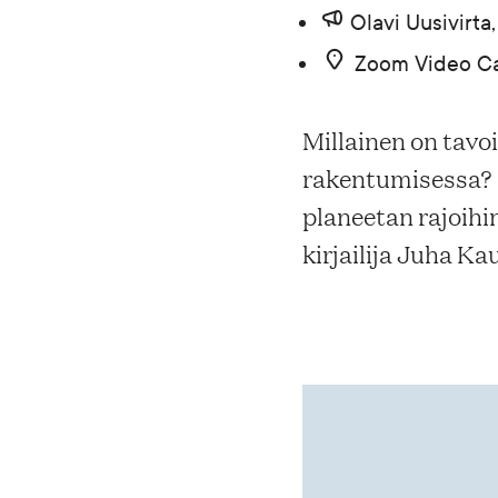
Olavi Uusivirt
Blogi
Zoom Video Ca
Yhteys- ja lisätiedot
Millainen on tavo
rakentumisessa? 
FAQ
planeetan rajoih
kirjailija Juha K
FI
EN
SV
SME