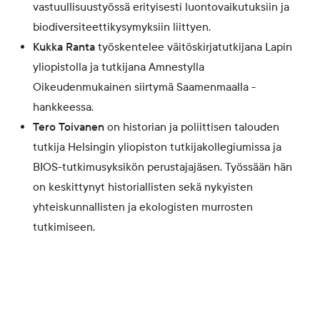
vastuullisuustyössä erityisesti luontovaikutuksiin ja
biodiversiteettikysymyksiin liittyen.
Kukka Ranta
työskentelee väitöskirjatutkijana Lapin
yliopistolla ja tutkijana Amnestylla
Oikeudenmukainen siirtymä Saamenmaalla -
hankkeessa.
Tero Toivanen
on historian ja poliittisen talouden
tutkija Helsingin yliopiston tutkijakollegiumissa ja
BIOS-tutkimusyksikön perustajajäsen. Työssään hän
on keskittynyt historiallisten sekä nykyisten
yhteiskunnallisten ja ekologisten murrosten
tutkimiseen.