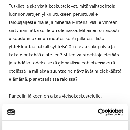
Tutkijat ja aktivistit keskustelevat, mitä vaihtoehtoja
luonnonvarojen ylikulutukseen perustuvalle
talousjärjestelmälle ja mineraali-intensiivisille vihreän
siirtymän ratkaisuille on olemassa. Millainen on aidosti
oikeudenmukainen muutos kohti jälkifossiilista
yhteiskuntaa paikallisyhteisöjä, tulevia sukupolvia ja
koko elonkehää ajatellen? Miten vaihtoehtoja eletään
ja tehdään todeksi sekä globaalissa pohjoisessa että
etelässä, ja millaista suuntaa ne näyttävät mielekkäästä
elämästä, planetaarisissa rajoissa?
Paneelin jälkeen on aikaa yleisökeskustelulle.
TAPAHTUMA ON TÄYNNÄ!