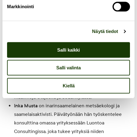
globaalin kehitystutkimuksen oppiaineessa. Hän
Markkinointi
tutkii susien suojelua ja siihen liittyviä konflikteja
yhteiselon ja poliittisen ekologian ähtökohdista.
Toiselta ammatiltaan hän on muusikko, ja myös
Näytä tiedot
KO:MI-nimellä julkaisemassaan musiikissa hän
tarkastelee ihmisen ja luonnon välisiä rajapintoja.
Salli kaikki
Maija Lassila
on tapahtuman juontaja. Hän on
globaalin kehitystutkimuksen väitöskirjatutkija ja
Salli valinta
Puistokatu 4:n tutkijajäsen, joka on työssään tutkinut
malminetsinnän ja kaivoshankkeiden yhteydessä
Kiellä
syntyvää vastustusta sekä vaihtoehtoisia tiedon
maailmoja Utsjoella ja Sodankylässä.
Inka Musta
on inarinsaamelainen metsäekologi ja
saamelaisaktivisti. Päivätyönään hän työskentelee
konsulttina omassa yrityksessään Luontoa
Consultingissa, joka tukee yrityksiä niiden