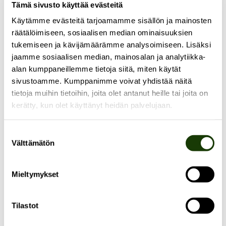
Tämä sivusto käyttää evästeitä
Tapahtuman
Käytämme evästeitä tarjoamamme sisällön ja mainosten
räätälöimiseen, sosiaalisen median ominaisuuksien
asiantuntijavieraat
tukemiseen ja kävijämäärämme analysoimiseen. Lisäksi
jaamme sosiaalisen median, mainosalan ja analytiikka-
alan kumppaneillemme tietoja siitä, miten käytät
Anna Heikkinen
on globaalin kehitystutkimuksen
sivustoamme. Kumppanimme voivat yhdistää näitä
väitöskirjatutkija Helsingin yliopistossa sekä
tietoja muihin tietoihin, joita olet antanut heille tai joita on
luonnonvarapolitiikkaan keskittynyt
kerätty, kun olet käyttänyt heidän palvelujaan.
freelancetoimittaja.
Riikka Karppinen
on sodankyläläinen
Suostumuksen
Välttämätön
valinta
ympäristövaikuttaja ja poliitikko, joka on toiminut
Lapin luonnonvarakysymysten parissa jo 15 vuoden
ajan. Karppinen on myös Harvardin yliopiston
Mieltymykset
arktisten asioiden kansainvälisen neuvottelukunnan
jäsen.
Tilastot
Sanna Komi
on väitöskirjatutkija Helsingin yliopiston