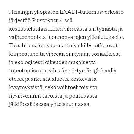
Blogi
Helsingin yliopiston EXALT-tutkimusverkosto
järjestää Puistokatu 4:ssä
keskustelutilaisuuden vihreästä siirtymästä ja
Yhteys- ja lisätiedot
vaihtoehdoista luonnonvarojen ylikulutukselle.
Tapahtuma on suunnattu kaikille, jotka ovat
FAQ
kiinnostuneita vihreän siirtymän sosiaalisesti
ja ekologisesti oikeudenmukaisesta
toteutumisesta, vihreän siirtymän globaalia
etelää ja arktista aluetta koskevista
kysymyksistä, sekä vaihtoehtoisista
hyvinvoinnin tavoista ja politiikasta
FI
EN
SV
SME
jälkifossiilisessa yhteiskunnassa.