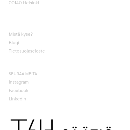
00140 Helsinki
Mistä kyse?
Blogi
Tietosuojaseloste
SEURAA MEITÄ
Instagram
Facebook
LinkedIn