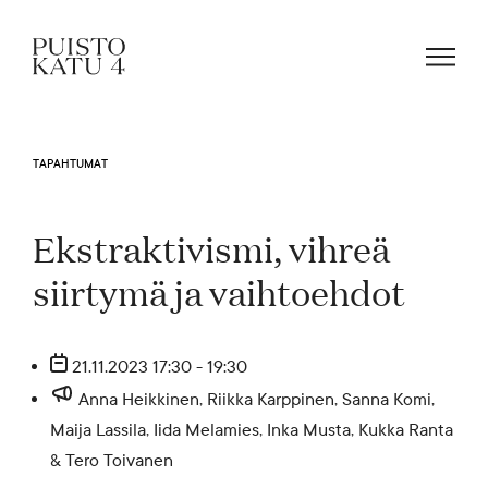
TAPAHTUMAT
Mistä kyse?
Ekstraktivismi, vihreä
Yhteisömme
siirtymä ja vaihtoehdot
Tapahtumat
21.11.2023 17:30 - 19:30
Anna Heikkinen, Riikka Karppinen, Sanna Komi,
Vuokraa tila!
Maija Lassila, Iida Melamies, Inka Musta, Kukka Ranta
& Tero Toivanen