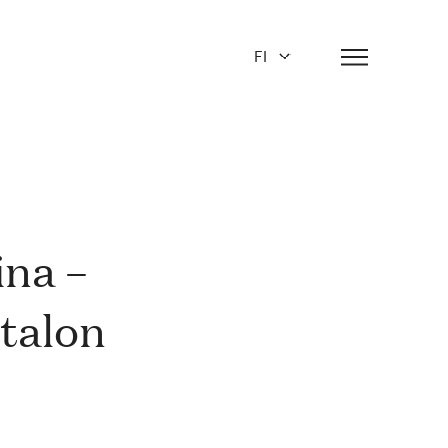
FI
ina –
 talon