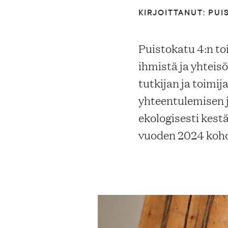
KIRJOITTANUT: PUI
Blogi
Puistokatu 4:n t
Yhteys- ja lisätiedot
ihmistä ja yhteis
tutkijan ja toimi
FAQ
yhteentulemisen j
ekologisesti kest
vuoden 2024 koh
FI
EN
SV
SME