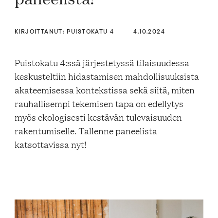
Blogi
KIRJOITTANUT: PUISTOKATU 4
4.10.2024
Yhteys- ja lisätiedot
Puistokatu 4:ssä järjestetyssä tilaisuudessa
keskusteltiin hidastamisen mahdollisuuksista
FAQ
akateemisessa kontekstissa sekä siitä, miten
rauhallisempi tekemisen tapa on edellytys
myös ekologisesti kestävän tulevaisuuden
rakentumiselle. Tallenne paneelista
katsottavissa nyt!
FI
EN
SV
SME