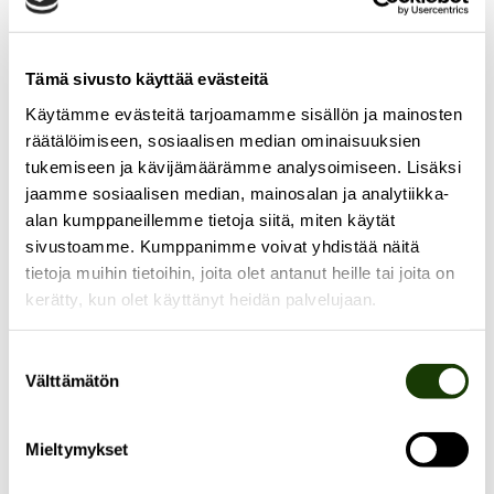
Puistokatu 4:ssä 27.9. järjestetyssä Hidas akatemia -
Tämä sivusto käyttää evästeitä
tapahtumassa keskusteltiin hidastamisen
Käytämme evästeitä tarjoamamme sisällön ja mainosten
mahdollisuuksista paitsi akateemisessa kontekstissa,
räätälöimiseen, sosiaalisen median ominaisuuksien
myös kestävän kehityksen ja hyvän elämän
tukemiseen ja kävijämäärämme analysoimiseen. Lisäksi
näkökulmista.
jaamme sosiaalisen median, mainosalan ja analytiikka-
alan kumppaneillemme tietoja siitä, miten käytät
”Hidas akatemia ei ole pelkkää hitaamman tahdin
sivustoamme. Kumppanimme voivat yhdistää näitä
tietoja muihin tietoihin, joita olet antanut heille tai joita on
tutkimusta ja akateemista työtä. Se on laajempi
kerätty, kun olet käyttänyt heidän palvelujaan.
liikehdintä ja vaihtoehto neoliberalille
tehokkuusajattelulle. Se kysyy, mitä muuta onnistunut
Suostumuksen
akateeminen ura voisi olla kuin rahoitushakemuksia,
Välttämätön
valinta
huippujulkaisuja ja määrällistä tuottavuutta”, järjestäjät
kertovat.
Mieltymykset
Tilaisuus houkutteli paikalle salin täydeltä tutkijoita