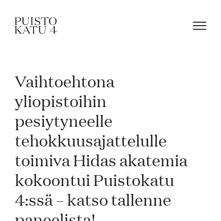
Vaihtoehtona
Mistä kyse?
yliopistoihin
pesiytyneelle
Yhteisömme
tehokkuusajattelulle
Tapahtumat
toimiva Hidas akatemia
kokoontui Puistokatu
Vuokraa tila!
4:ssä – katso tallenne
paneelista!