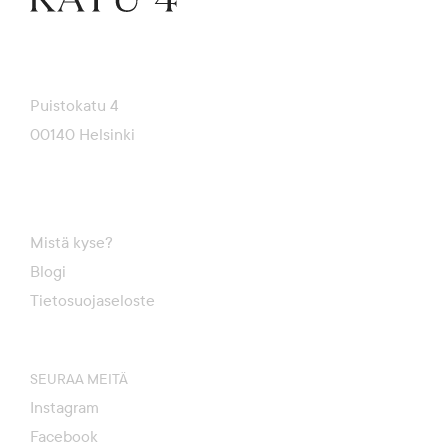
Puistokatu 4
00140 Helsinki
Mistä kyse?
Blogi
Tietosuojaseloste
SEURAA MEITÄ
Instagram
Facebook