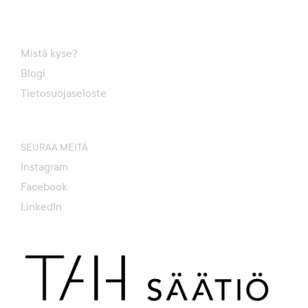
Mistä kyse?
Blogi
Tietosuojaseloste
SEURAA MEITÄ
Instagram
Facebook
LinkedIn