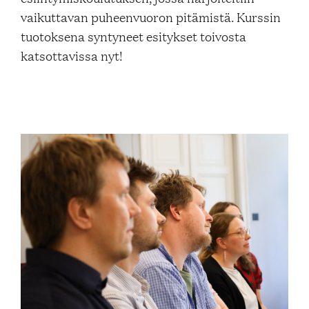
Blogi
vaikuttavan puheenvuoron pitämistä. Kurssin
tuotoksena syntyneet esitykset toivosta
katsottavissa nyt!
Yhteys- ja lisätiedot
FAQ
FI
EN
SV
SME