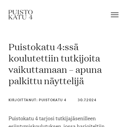
Puistokatu 4:ssä
Mistä kyse?
koulutettiin tutkijoita
vaikuttamaan – apuna
Yhteisömme
palkittu näyttelijä
Tapahtumat
KIRJOITTANUT: PUISTOKATU 4
30.7.2024
Vuokraa tila!
Puistokatu 4 tarjosi tutkijajäsenilleen
esiintymiskoulutuksen, jossa harjoiteltiin