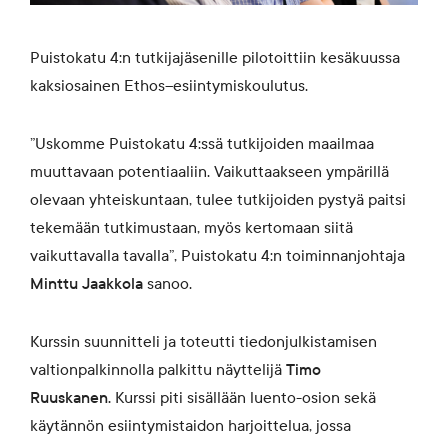
Puistokatu 4:n tutkijajäsenille pilotoittiin kesäkuussa
kaksiosainen Ethos
–
esiintymiskoulutus.
”Uskomme Puistokatu 4:ssä tutkijoiden maailmaa
muuttavaan potentiaaliin. Vaikuttaakseen ympärillä
olevaan yhteiskuntaan, tulee tutkijoiden pystyä paitsi
tekemään tutkimustaan, myös kertomaan siitä
vaikuttavalla tavalla”, Puistokatu 4:n toiminnanjohtaja
Minttu Jaakkola
sanoo.
Kurssin suunnitteli ja toteutti tiedonjulkistamisen
valtionpalkinnolla palkittu näyttelijä
Timo
Ruuskanen.
Kurssi piti sisällään luento-osion sekä
käytännön esiintymistaidon harjoittelua, jossa