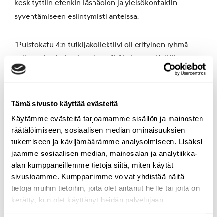
keskityttiin etenkin läsnäolon ja yleisökontaktin
syventämiseen esiintymistilanteissa.
”Puistokatu 4:n tutkijakollektiivi oli erityinen ryhmä
esiintymistaitokouluttajan näkökulmasta. Kaikilla
osallistujilla oli oma substanssi hallussa, ja saatoin
myös aistia, että omasta tutkimusalueesta puhuminen
oli heille emotionaalisesti tärkeää”, Ruuskanen kertoo.
Tämä sivusto käyttää evästeitä
Käytämme evästeitä tarjoamamme sisällön ja mainosten
räätälöimiseen, sosiaalisen median ominaisuuksien
tukemiseen ja kävijämäärämme analysoimiseen. Lisäksi
jaamme sosiaalisen median, mainosalan ja analytiikka-
alan kumppaneillemme tietoja siitä, miten käytät
sivustoamme. Kumppanimme voivat yhdistää näitä
tietoja muihin tietoihin, joita olet antanut heille tai joita on
kerätty, kun olet käyttänyt heidän palvelujaan.