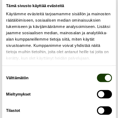
näkökulmasta.
Tämä sivusto käyttää evästeitä
Käytämme evästeitä tarjoamamme sisällön ja mainosten
Luento pohjaa Haapojan valmistumassa olevaan
räätälöimiseen, sosiaalisen median ominaisuuksien
taiteelliseen tohtorintyöhön
Art and Multispecies
tukemiseen ja kävijämäärämme analysoimiseen. Lisäksi
Politics
(Taideyliopiston Kuvataideakatemia).
jaamme sosiaalisen median, mainosalan ja analytiikka-
alan kumppaneillemme tietoja siitä, miten käytät
sivustoamme. Kumppanimme voivat yhdistää näitä
BIO
tietoja muihin tietoihin, joita olet antanut heille tai joita on
kerätty, kun olet käyttänyt heidän palvelujaan.
Terike Haapoja on Berliinissä ja Inkoossa asuva
suomalainen kuvataiteilija, joka on kahdenkymmenen
Suostumuksen
Välttämätön
vuoden ajan tarkastellut
valinta
taiteellisissa projekteissaan ja yhteistyössään Laura
Gustafssonin kanssa kriittisesti ihmiskeskeistä
Mieltymykset
maailmankuvaa ja ehdottanut
toisenlaisia yhdessäolemisen tapoja. Haapojan ja
Tilastot
Gustafsson&Haapojan
teoksia on esitetty laajalti sekä