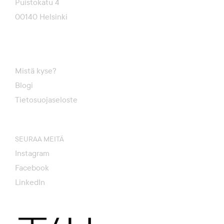
Puistokatu 4
00140 Helsinki
Mistä kyse?
Blogi
Tietosuojaseloste
SEURAA MEITÄ
Instagram
Facebook
LinkedIn