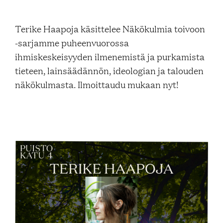
Blogi
Terike Haapoja käsittelee Näkökulmia toivoon
-sarjamme puheenvuorossa
Yhteys- ja lisätiedot
ihmiskeskeisyyden ilmenemistä ja purkamista
tieteen, lainsäädännön, ideologian ja talouden
näkökulmasta. Ilmoittaudu mukaan nyt!
FAQ
FI
EN
SV
SME