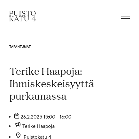
TAPAHTUMAT
Mistä kyse?
Terike Haapoja:
Yhteisömme
Ihmiskeskeisyyttä
purkamassa
Tapahtumat
26.2.2025 15:00 - 16:00
Vuokraa tila!
Terike Haapoja
Puistokatu 4