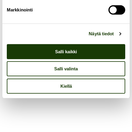
suomalaisissa että ulkomaisissa museoissa ja
Markkinointi
biennaleissa, ja palkittu lukuisilla taidepalkinnoilla, mm.
The Guggenheim Fellowship (2022), ANTI Prize for
Live Art (2016), Ars
Fennica-palkintoehdokkuus (2011),
Näytä tiedot
Mediataiteen valtionpalkinto (2016) ja Suomen
Taideyhdistyksen Dukaattipalkinto (2008).
Salli kaikki
Salli valinta
ILMOITTAUDU MUKAAN!
Kiellä