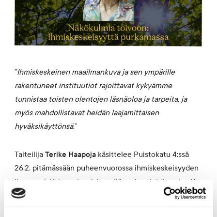
”
Ihmiskeskeinen maailmankuva ja sen ympärille
rakentuneet instituutiot rajoittavat kykyämme
tunnistaa toisten olentojen läsnäoloa ja tarpeita, ja
myös mahdollistavat heidän laajamittaisen
hyväksikäyttönsä
.”
Taiteilija
Terike Haapoja
käsittelee Puistokatu 4:ssä
26.2. pitämässään puheenvuorossa ihmiskeskeisyyden
ilmenemistä ja purkamista neljän eri projektinsa kautta.
Projekteissa Haapoja lähestyy monilajista yhteisöä
tieteen, lainsäädännön, ideologian ja talouden