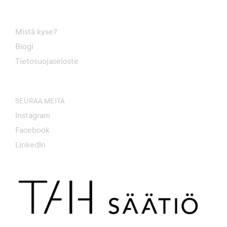
Mistä kyse?
Blogi
Tietosuojaseloste
SEURAA MEITÄ
Instagram
Facebook
LinkedIn