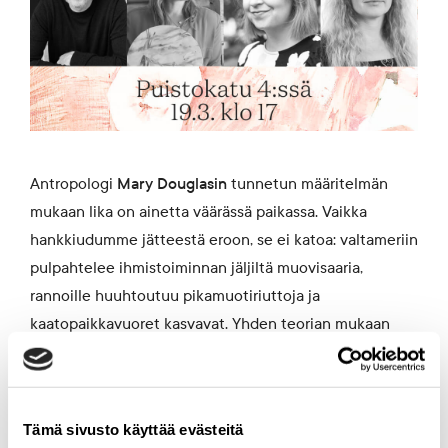
Antropologi
Mary Douglasin
tunnetun määritelmän
mukaan lika on ainetta väärässä paikassa. Vaikka
hankkiudumme jätteestä eroon, se ei katoa: valtameriin
pulpahtelee ihmistoiminnan jäljiltä muovisaaria,
rannoille huuhtoutuu pikamuotiriuttoja ja
kaatopaikkavuoret kasvavat. Yhden teorian mukaan
olemme siirtyneet kulutusyhteiskunnasta
jäteyhteiskuntaan. Minkälaista uudelleenmäärittelyä
jätesuhteemme kaipaa?
Tämä sivusto käyttää evästeitä