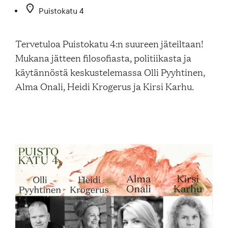
Blogi
Puistokatu 4
Tervetuloa Puistokatu 4:n suureen jäteiltaan!
Yhteys- ja lisätiedot
Mukana jätteen filosofiasta, politiikasta ja
käytännöstä keskustelemassa Olli Pyyhtinen,
Alma Onali, Heidi Krogerus ja Kirsi Karhu.
FAQ
FI
EN
SV
SME