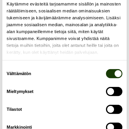
Käytämme evästeitä tarjoamamme sisällön ja mainosten
Puistokatu 4:n suuressa jätekeskustelussa 19.3.
räätälöimiseen, sosiaalisen median ominaisuuksien
jätteestä keskustellaan niin filosofisella, poliittisella
tukemiseen ja kävijämäärämme analysoimiseen. Lisäksi
kuin käytännöllisellä tasolla. Mukana ovat Puistokatu
jaamme sosiaalisen median, mainosalan ja analytiikka-
4:n tutkijajäsen, sosiologian professori
Olli Pyyhtinen
,
alan kumppaneillemme tietoja siitä, miten käytät
alumnijäsenemme, toimittaja ja väitöskirjatutkija
Alma
sivustoamme. Kumppanimme voivat yhdistää näitä
Onali,
25 vuotta jätehuollon kehittämisen ja
tietoja muihin tietoihin, joita olet antanut heille tai joita on
kerätty, kun olet käyttänyt heidän palvelujaan.
rakennuttamisen projektipäällikkönä HSY:llä
työskennellyt
Kirsi Karhu
sekä Puistokadun kirjastossa
Suostumuksen
samana iltana aukeavan Constellations-näyttelyn
Välttämätön
valinta
taiteilija
Heidi Krogerus
.
Mieltymykset
AIKATAULU
Tilastot
17.00 Tervetuliaismaljat kirjastossa, tutustuminen Heidi
Krogeruksen Constellations-näyttelyyn
17.30 Keskustelutilaisuus 2. krs:n Jumppasalissa
Markkinointi