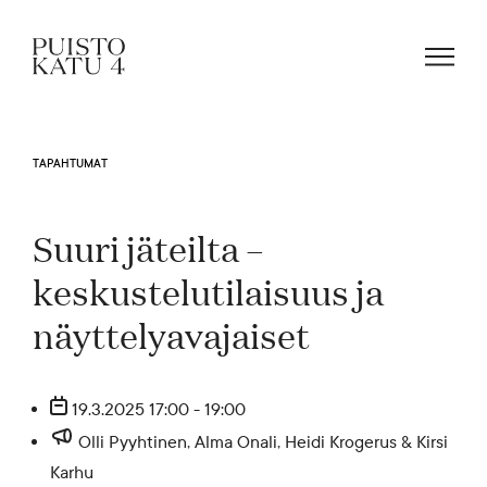
TAPAHTUMAT
Mistä kyse?
Suuri jäteilta –
Yhteisömme
keskustelutilaisuus ja
näyttelyavajaiset
Tapahtumat
19.3.2025 17:00 - 19:00
Vuokraa tila!
Olli Pyyhtinen, Alma Onali, Heidi Krogerus & Kirsi
Karhu