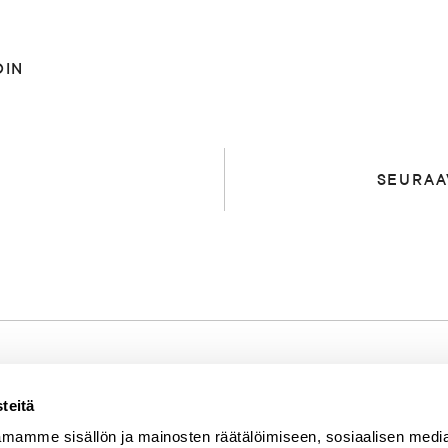
DIN
SEURAA
teitä
Mistä kyse?
SEURAA MEITÄ
mamme sisällön ja mainosten räätälöimiseen, sosiaalisen medi
Instagram