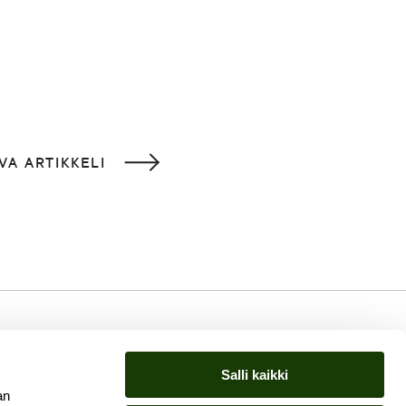
VA ARTIKKELI
Salli kaikki
an