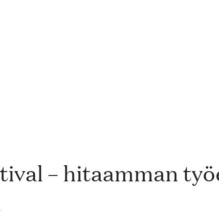
tival – hitaamman ty
a