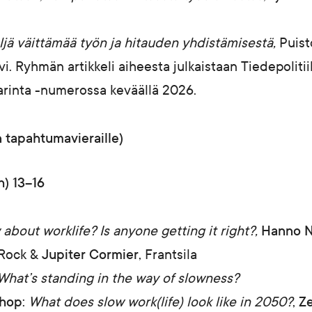
ljä väittämää työn ja hitauden yhdistämisestä,
Puist
ivi. Ryhmän artikkeli aiheesta julkaistaan Tiedepolit
rinta -numerossa keväällä 2026.
 tapahtumavieraille)
h) 13–16
about worklife? Is anyone getting it right?,
Hanno N
 Rock &
Jupiter Cormier
, Frantsila
What’s standing in the way of slowness?
shop
:
What does slow work(life) look like in 2050?
,
Z