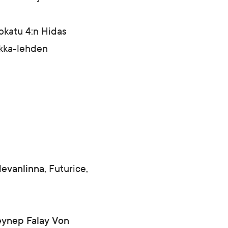
okatu 4:n Hidas
iikka-lehden
evanlinna
, Futurice,
eynep Falay Von