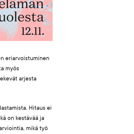
nen eriarvoistuminen
ita myös
tekevät arjesta
dastamista. Hitaus ei
ikä on kestävää ja
arviointia, mikä työ