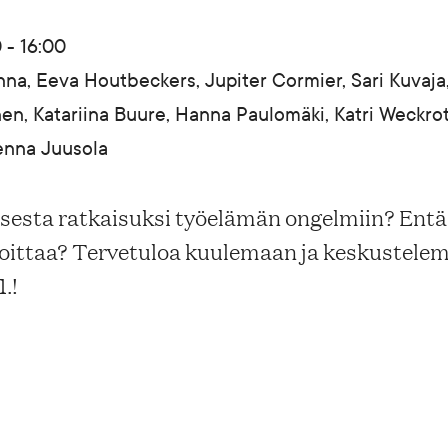
 - 16:00
na, Eeva Houtbeckers, Jupiter Cormier, Sari Kuvaja
lonen, Katariina Buure, Hanna Paulomäki, Katri Weckro
enna Juusola
sesta ratkaisuksi työelämän ongelmiin? Entä 
oittaa? Tervetuloa kuulemaan ja keskustele
.!