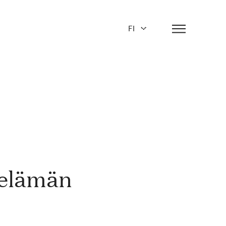
FI
öelämän