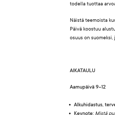
todella tuottaa arvo
Näistä teemoista ku
Päivä koostuu alustu
osuus on suomeksi, j
AIKATAULU
Aamupäivä 9–12
Alkuhidastus, terv
Keynote
:
Mistä pu