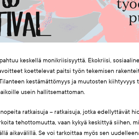
ahtuu keskellä monikriisisyyttä. Ekokriisi, sosiaali
avoitteet koettelevat paitsi työn tekemisen rakente
. Tilanteen kestämättömyys ja muutosten kiihtyvyys 
paikoille usein hallitsemattoman.
nopeita ratkaisuja – ratkaisuja, jotka edellyttävät hi
koita tehottomuutta, vaan kykyä keskittyä siihen, m
ällä aikavälillä. Se voi tarkoittaa myös sen uudelleen