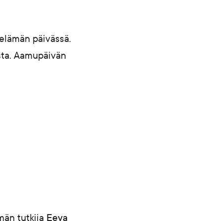
elämän päivässä.
asta. Aamupäivän
män tutkija
Eeva