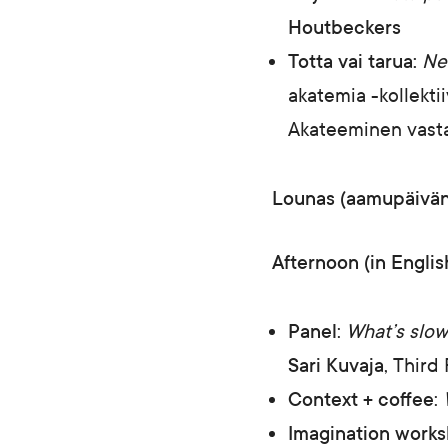
Houtbeckers
Totta vai tarua:
Ne
akatemia -kollekti
Akateeminen vasta
Lounas (aamupäivän
Afternoon (in Englis
Panel
:
What’s slow 
Sari Kuvaja
, Third
Context + coffee
:
Imagination work