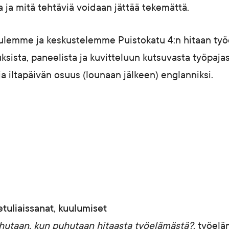
a ja mitä tehtäviä voidaan jättää tekemättä.
ulemme ja keskustelemme Puistokatu 4:n hitaan työ
ksista, paneelista ja kuvitteluun kutsuvasta työpaj
a iltapäivän osuus (lounaan jälkeen) englanniksi.
etuliaissanat, kuulumiset
hutaan, kun puhutaan hitaasta työelämästä?
, työelä