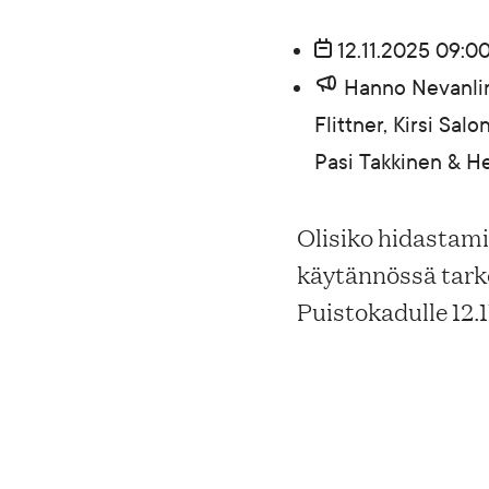
Blogi
12.11.2025 09:00
Hanno Nevanlin
Yhteys- ja lisätiedot
Flittner, Kirsi Sa
Pasi Takkinen & H
FAQ
Olisiko hidastami
käytännössä tark
Puistokadulle 12.11
FI
EN
SV
SME