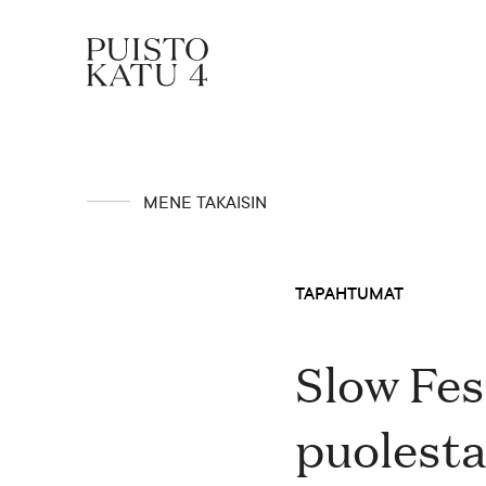
Mistä kyse?
MENE TAKAISIN
Yhteisömme
TAPAHTUMAT
Tapahtumat
Slow Fes
puolest
Vuokraa tila!