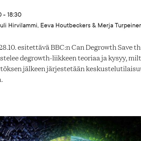
 - 18:30
Tuuli Hirvilammi, Eeva Houtbeckers & Merja Turpeine
28.10. esitettävä BBC:n Can Degrowth Save t
telee degrowth-liikkeen teoriaa ja kysyy, mil
ytöksen jälkeen järjestetään keskustelutilais
.