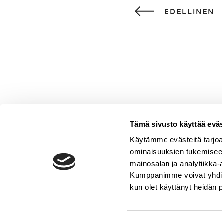
EDELLINEN
Tämä sivusto käyttää eväs
Puistokatu 4
Käytämme evästeitä tarjoa
00140 Helsink
ominaisuuksien tukemisee
mainosalan ja analytiikka-
Kumppanimme voivat yhdistää 
kun olet käyttänyt heidän 