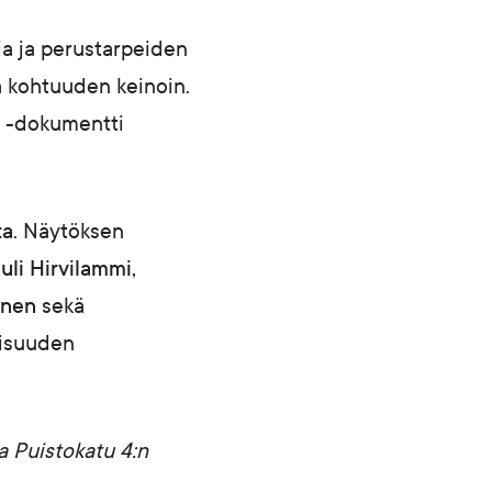
ia ja perustarpeiden
ä kohtuuden keinoin.
dokumentti
ta
. Näytöksen
uli Hirvilammi,
inen
sekä
aisuuden
a Puistokatu 4:n