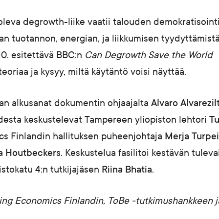
oleva degrowth-liike vaatii talouden demokratisoint
an tuotannon, energian, ja liikkumisen tyydyttämist
10. esitettävä BBC:n
Can Degrowth Save the World
-
teoriaa ja kysyy, miltä käytäntö voisi näyttää.
aan alkusanat dokumentin ohjaajalta
Alvaro Alvarezil
desta keskustelevat Tampereen yliopiston lehtori
Tu
s Finlandin hallituksen puheenjohtaja
Merja Turpe
a Houtbeckers
. Keskustelua fasilitoi kestävän tulev
uistokatu 4:n tutkijajäsen
Riina Bhatia
.
king Economics Finlandin, ToBe -tutkimushankkeen j