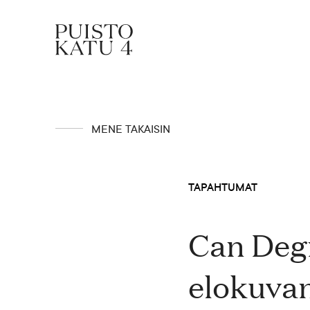
Mistä kyse?
MENE TAKAISIN
Yhteisömme
TAPAHTUMAT
Tapahtumat
Can Degr
elokuvan
Vuokraa tila!