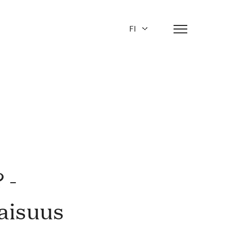
FI
 -
laisuus