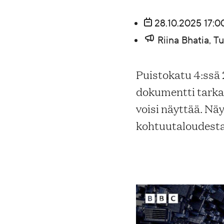
Blogi
28.10.2025 17:00
Riina Bhatia, 
Yhteys- ja lisätiedot
Puistokatu 4:ssä 
dokumentti tarkas
FAQ
voisi näyttää. Nä
kohtuutaloudesta
FI
EN
SV
SME