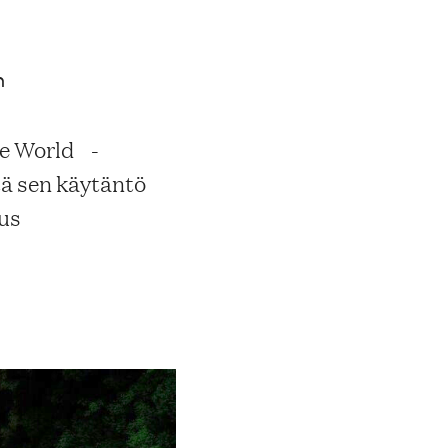
n
he World -
tä sen käytäntö
uus