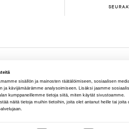
SEURAA
teitä
Mistä kyse?
SEURAA MEITÄ
mamme sisällön ja mainosten räätälöimiseen, sosiaalisen medi
Instagram
i
Blogi
n ja kävijämäärämme analysoimiseen. Lisäksi jaamme sosiaali
Facebook
Tietosuojaseloste
alan kumppaneillemme tietoja siitä, miten käytät sivustoamme.
LinkedIn
näitä tietoja muihin tietoihin, joita olet antanut heille tai joita 
palvelujaan.