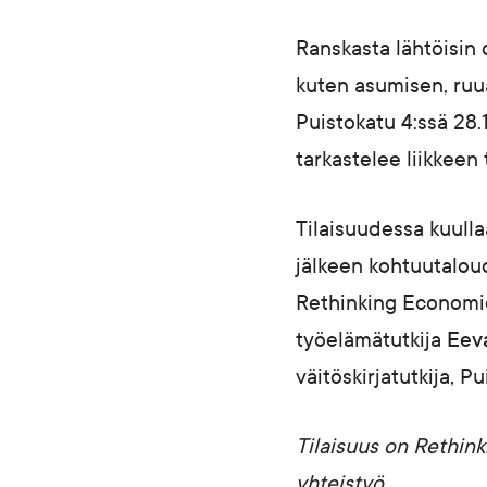
Ranskasta lähtöisin 
kuten asumisen, ruu
Puistokatu 4:ssä 28.
tarkastelee liikkeen 
Tilaisuudessa kuull
jälkeen kohtuutalou
Rethinking Economic
työelämätutkija
Eev
väitöskirjatutkija, P
Tilaisuus on Rethin
yhteistyö.