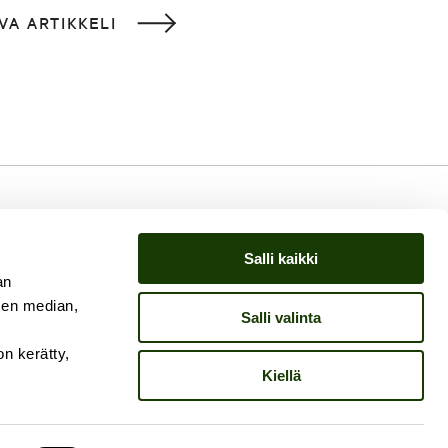
VA ARTIKKELI
Salli kaikki
an
sen median,
Salli valinta
on kerätty,
Kiellä