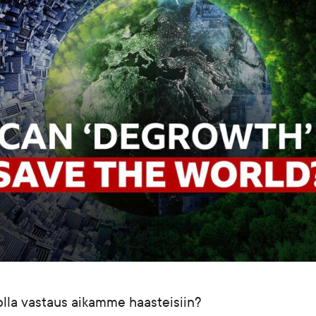
olla vastaus aikamme haasteisiin?