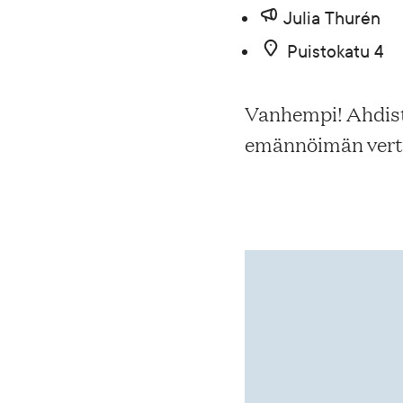
Julia Thurén
Blogi
Puistokatu 4
Yhteys- ja lisätiedot
Vanhempi! Ahdist
emännöimän vertai
FAQ
FI
EN
SV
SME