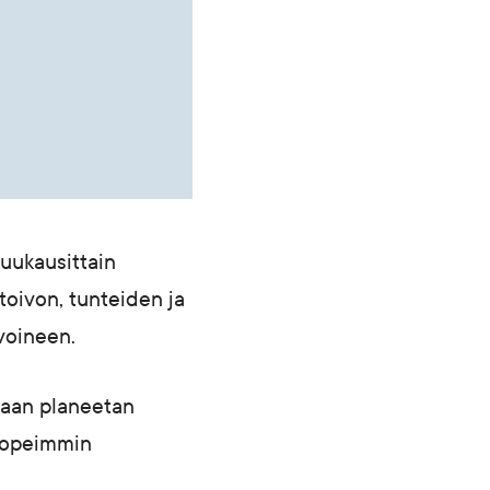
uukausittain
oivon, tunteiden ja
voineen.
taan planeetan
nopeimmin