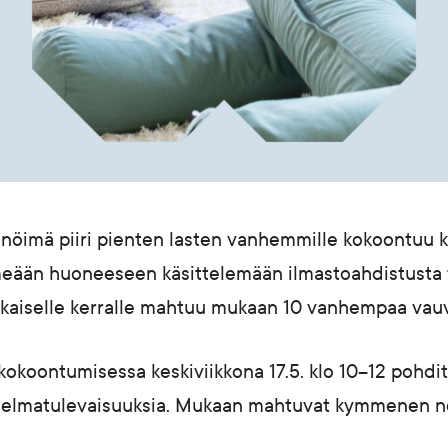
öimä piiri pienten lasten vanhemmille kokoontuu k
eään huoneeseen käsittelemään ilmastoahdistusta t
okaiselle kerralle mahtuu mukaan 10 vanhempaa vau
kokoontumisessa keskiviikkona 17.5. klo 10–12 pohdi
unelmatulevaisuuksia. Mukaan mahtuvat kymmenen 