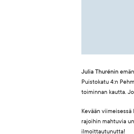
Julia Thurénin
emänn
Puistokatu 4:n Pehm
toiminnan kautta. J
Kevään viimeisessä 
rajoihin mahtuvia 
ilmoittautunutta!