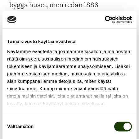
bygga huset, men redan 1886
förstördes byggnaden vid en brand.
Det hus som idag står på platsen
uppfördes i början av 1890-talet. Huset
Tämä sivusto käyttää evästeitä
beboddes då av den då mest kända
Käytämme evästeitä tarjoamamme sisällön ja mainosten
Ida
finländska skådespelerskan
räätälöimiseen, sosiaalisen median ominaisuuksien
Aalberg
och hennes make,
tukemiseen ja kävijämäärämme analysoimiseen. Lisäksi
jaamme sosiaalisen median, mainosalan ja analytiikka-
Lauri Kivekäs
vicehäradshövdingen
.
alan kumppaneillemme tietoja siitä, miten käytät
sivustoamme. Kumppanimme voivat yhdistää näitä
År 1916, efter några årtionden som
tietoja muihin tietoihin, joita olet antanut heille tai joita on
privatbostad, omvandlades villan till
kerätty, kun olet käyttänyt heidän palvelujaan.
skola. Först verkade den privata
Svenska Samskolan i huset och
Suostumuksen
Välttämätön
valinta
därefter den franska folkskolan och