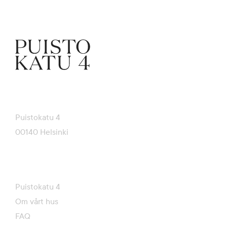
Puistokatu 4
00140 Helsinki
Puistokatu 4
Om vårt hus
FAQ