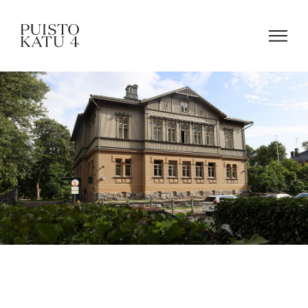
Om vårt hus
Boka mötesrum!
Kontakta oss
FAQ