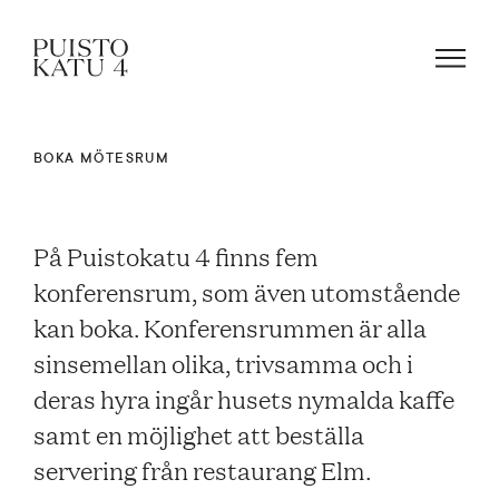
BOKA MÖTESRUM
Om vårt hus
På Puistokatu 4 finns fem
Boka mötesrum!
konferensrum, som även utomstående
kan boka. Konferensrummen är alla
Kontakta oss
sinsemellan olika, trivsamma och i
deras hyra ingår husets nymalda kaffe
samt en möjlighet att beställa
FAQ
servering från restaurang Elm.