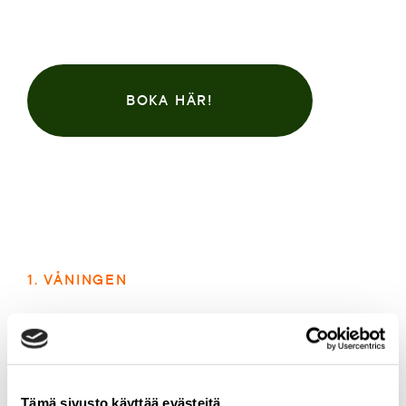
BOKA HÄR!
1. VÅNINGEN
Störa konferensrum
Väggar i pompejanskt rött inramar vårt största
konferensrum. Man har låtit en ursprunglig röd vägg
Tämä sivusto käyttää evästeitä