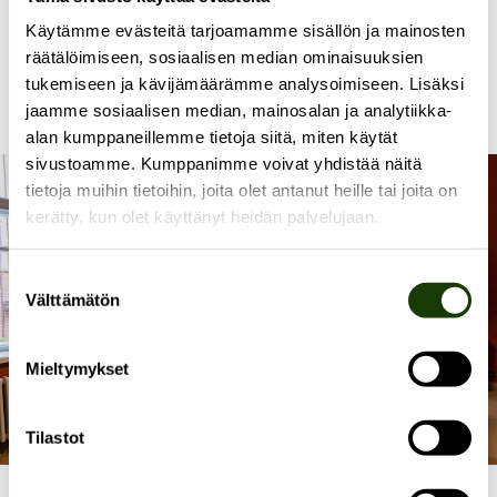
vara kvar och samma färg har även använts till de
Käytämme evästeitä tarjoamamme sisällön ja mainosten
övriga väggarna. Tolv personer ryms kring det långa
räätälöimiseen, sosiaalisen median ominaisuuksien
bordet. I lokalen finns även en skärm och
tukemiseen ja kävijämäärämme analysoimiseen. Lisäksi
ljudåtergivning.
jaamme sosiaalisen median, mainosalan ja analytiikka-
alan kumppaneillemme tietoja siitä, miten käytät
sivustoamme. Kumppanimme voivat yhdistää näitä
tietoja muihin tietoihin, joita olet antanut heille tai joita on
kerätty, kun olet käyttänyt heidän palvelujaan.
Suostumuksen
Välttämätön
valinta
Mieltymykset
Tilastot