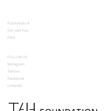
Puistokatu 4
Om vårt hus
FAQ
FOLLOW US
Instagram
Twitter
Facebook
LinkedIn