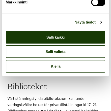
Markkinointi
Näytä tiedot
BOKA HÄR!
Salli kaikki
Salli valinta
Kiellä
1. VÅNINGEN
Biblioteket
Vårt stämningsfyllda biblioteksrum kan under
vardagskvällar bokas för privattillställningar kl 17–21.
Biblioteket passar utmärkt för till exempel bokcirklar