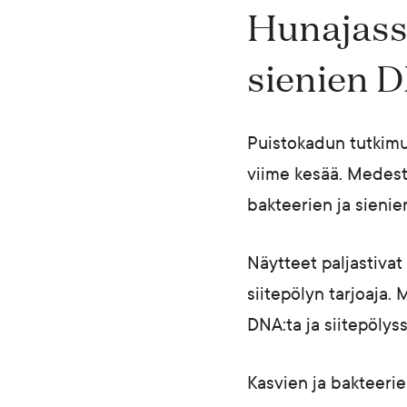
Hunajassa
sienien 
Puistokadun tutkimu
viime kesää. Medestä
bakteerien ja sienie
Näytteet paljastivat
siitepölyn tarjoaja
DNA:ta ja siitepölys
Kasvien ja bakteeri