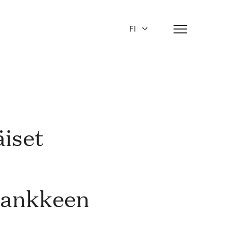
FI
iset
ihankkeen