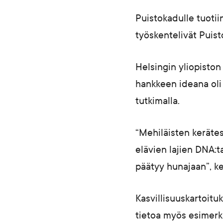
Puistokadulle tuoti
työskentelivät Puis
Helsingin yliopisto
hankkeen ideana oli 
tutkimalla.
“Mehiläisten kerätes
elävien lajien DNA:
päätyy hunajaan”, k
Kasvillisuuskartoitu
tietoa myös esimerki