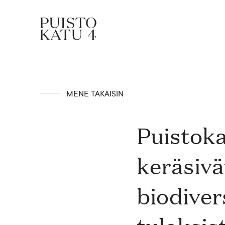
Mistä kyse?
MENE TAKAISIN
Yhteisömme
Puistoka
keräsivä
Tapahtumat
biodiver
Vuokraa tila!