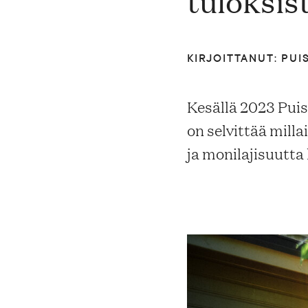
tuloksis
Blogi
KIRJOITTANUT: PUI
Yhteys- ja lisätiedot
Kesällä 2023 Puis
FAQ
on selvittää mill
ja monilajisuutta
FI
EN
SV
SME