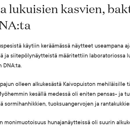
 lukuisien kasvien, bakt
DNA:ta
spesistä käytiin keräämässä näytteet useampana aj
 ja siitepölynäytteistä määritettiin laboratoriossa l
n DNA:ta.
 pajun olleen alkukesästä Kaivopuiston mehiläisille 
. Myöhemmin kesällä medessä oli eniten pensas- ja 
sä sormihanhikkien, tuoksuangervojen ja rantakukkie
en monimuotoisuus hunajanäytteissä oli suurin alkuk