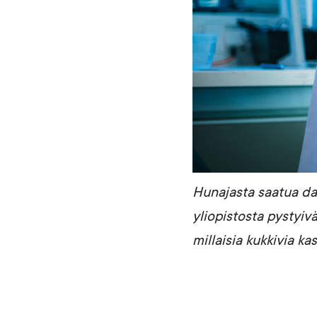
Hunajasta saatua da
yliopistosta pystyiv
millaisia kukkivia ka