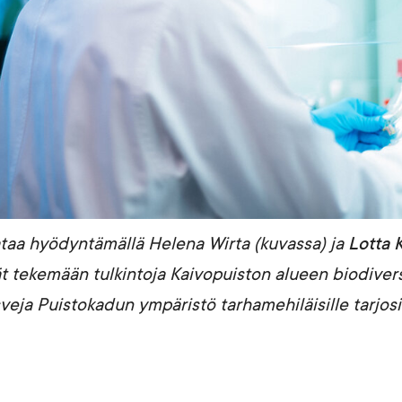
taa hyödyntämällä Helena Wirta (kuvassa) ja
Lotta K
ät tekemään tulkintoja Kaivopuiston alueen biodiversi
sveja Puistokadun ympäristö tarhamehiläisille tarjosi