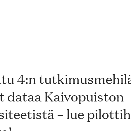
tu 4:n tutkimusmehilä
t dataa Kaivopuiston
siteetistä – lue pilott