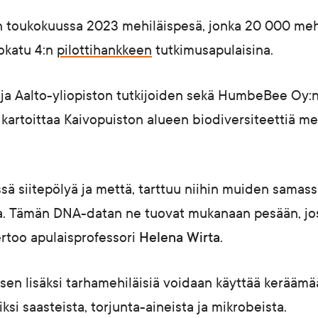
in toukokuussa 2023 mehiläispesä, jonka 20 000 meh
tokatu 4:n
pilottihankkeen
tutkimusapulaisina.
n ja Aalto-yliopiston tutkijoiden sekä HumbeBee Oy:
kartoittaa Kaivopuiston alueen biodiversiteettiä me
sä siitepölyä ja mettä, tarttuu niihin muiden samas
ta. Tämän DNA-datan ne tuovat mukanaan pesään, jos
ertoo apulaisprofessori
Helena Wirta
.
ksen lisäksi tarhamehiläisiä voidaan käyttää kerääm
ksi saasteista, torjunta-aineista ja mikrobeista.