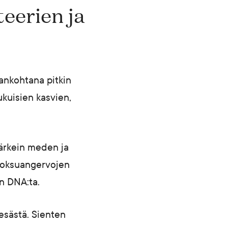
eerien ja
ankohtana pitkin
ukuisien kasvien,
tärkein meden ja
tuoksuangervojen
n DNA:ta.
esästä. Sienten