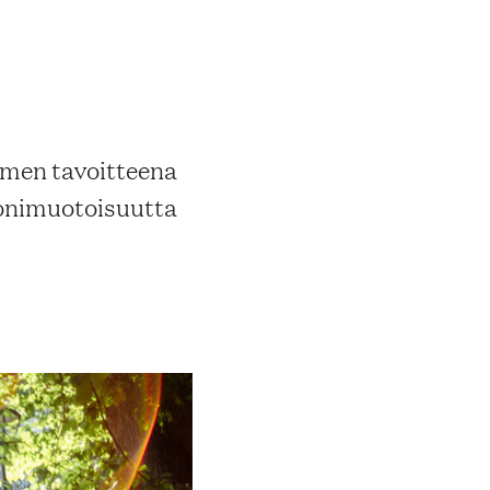
äimen tavoitteena
monimuotoisuutta