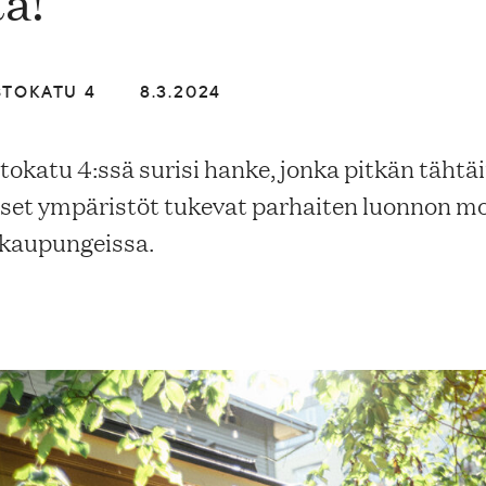
ta!
STOKATU 4
8.3.2024
tokatu 4:ssä surisi hanke, jonka pitkän täht
aiset ympäristöt tukevat parhaiten luonnon 
 kaupungeissa.