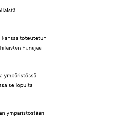
iläistä
n kanssa toteutetun
hiläisten hunajaa
sa ympäristössä
sa se lopulta
ään ympäristöstään