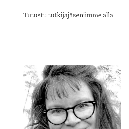
Blogi
Tutustu tutkijajäseniimme alla!
Yhteys- ja lisätiedot
FAQ
FI
EN
SV
SME