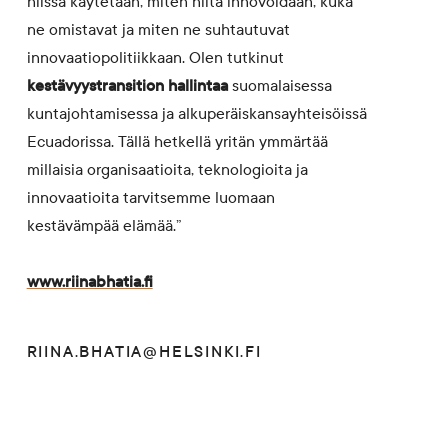
niissä käytetään, miten niitä innovoidaan, kuka
ne omistavat ja miten ne suhtautuvat
innovaatiopolitiikkaan. Olen tutkinut
kestävyystransition hallintaa
suomalaisessa
kuntajohtamisessa ja alkuperäiskansayhteisöissä
Ecuadorissa. Tällä hetkellä yritän ymmärtää
millaisia organisaatioita, teknologioita ja
innovaatioita tarvitsemme luomaan
kestävämpää elämää.”
www.riinabhatia.fi
RIINA.BHATIA@HELSINKI.FI