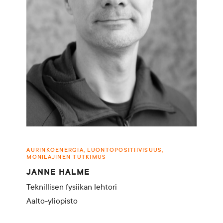
AURINKOENERGIA, LUONTOPOSITIIVISUUS,
MONILAJINEN TUTKIMUS
JANNE HALME
Teknillisen fysiikan lehtori
Aalto-yliopisto