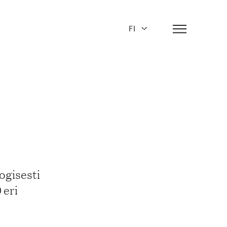
FI
ogisesti
 eri