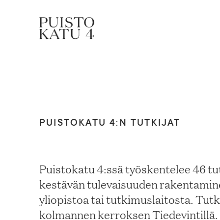
Mistä kyse?
Yhteisömme
PUISTOKATU 4:N TUTKIJAT
Tapahtumat
Puistokatu 4:ssä työskentelee 46 tu
kestävän tulevaisuuden rakentaminen.
Vuokraa tila!
yliopistoa tai tutkimuslaitosta. Tut
kolmannen kerroksen Tiedevintillä.