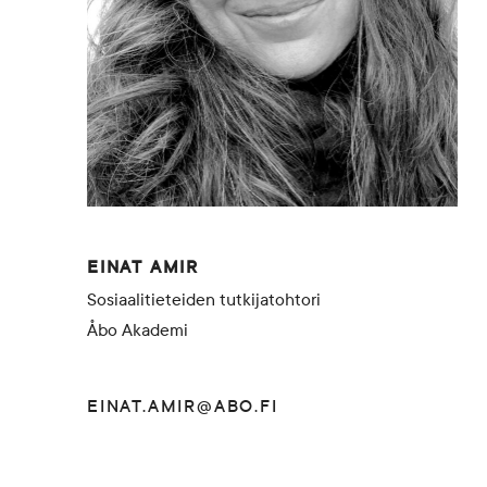
EINAT AMIR
Sosiaalitieteiden tutkijatohtori
Åbo Akademi
EINAT.AMIR@ABO.FI