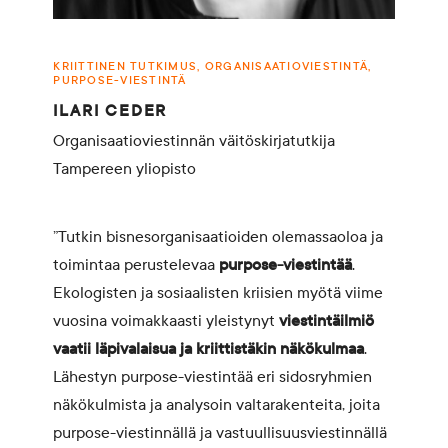
KRIITTINEN TUTKIMUS, ORGANISAATIOVIESTINTÄ,
PURPOSE-VIESTINTÄ
ILARI CEDER
Organisaatioviestinnän väitöskirjatutkija
Tampereen yliopisto
”Tutkin bisnesorganisaatioiden olemassaoloa ja
toimintaa perustelevaa
purpose-viestintää
.
Ekologisten ja sosiaalisten kriisien myötä viime
vuosina voimakkaasti yleistynyt
viestintäilmiö
vaatii läpivalaisua ja kriittistäkin näkökulmaa
.
Lähestyn purpose-viestintää eri sidosryhmien
näkökulmista ja analysoin valtarakenteita, joita
purpose-viestinnällä ja vastuullisuusviestinnällä