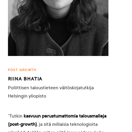
POST GROWTH
RIINA BHATIA
Poliittisen taloustieteen väitöskirjatutkija
Helsingin yliopisto
”Tutkin
kasvuun perustumattomia talousmalleja
(post-growth)
, ja sitä millaisia teknologioita