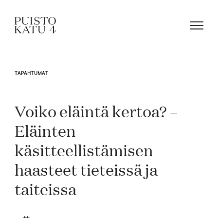
TAPAHTUMAT
Mistä kyse?
Voiko eläintä kertoa? –
Yhteisömme
Eläinten
käsitteellistämisen
Tapahtumat
haasteet tieteissä ja
taiteissa
Vuokraa tila!