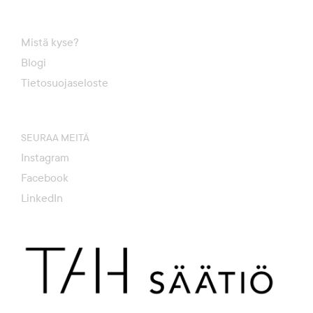
Mistä kyse?
Blogi
Tietosuojaseloste
SEURAA MEITÄ
Instagram
Facebook
LinkedIn