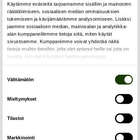
Käytämme evästeitä tarjoamamme sisällön ja mainosten
Miten ihmiset kuvaavat ja kertovat toisenlajisia eläimiä,
räätälöimiseen, sosiaalisen median ominaisuuksien
ja mitä seurauksia tällä on eläinsuhteellemme?
tukemiseen ja kävijämäärämme analysoimiseen. Lisäksi
jaamme sosiaalisen median, mainosalan ja analytiikka-
Puistokatu 4:ssä järjestettävä
Voiko-hankkeen
alan kumppaneillemme tietoja siitä, miten käytät
loppuseminaari tarkastelee kysymystä tieteiden ja
sivustoamme. Kumppanimme voivat yhdistää näitä
taiteiden kautta. Nelipäiväisessä tapahtumassa on
tietoja muihin tietoihin, joita olet antanut heille tai joita on
kerätty, kun olet käyttänyt heidän palvelujaan.
mukana sekä suomalaisen että kansainvälisen
eläintutkimuksen huippuja ja palkittuja taiteilijoita,
Suostumuksen
joita yhdistää halu ymmärtää eläintä paremmin.
Välttämätön
valinta
Luvassa on muun muassa luentoja, videotaidetta,
runoutta, tanssiteos ja tutkijoiden puheenvuoroja.
Mieltymykset
Tutustu tapahtuman ohjelmaan ja esiintyjiin
täältä!
Tilastot
Tapahtuma järjestetään osana ”Voiko eläintä kertoa?
Eläinten käsitteellistämisen haasteet tieteissä ja
Markkinointi