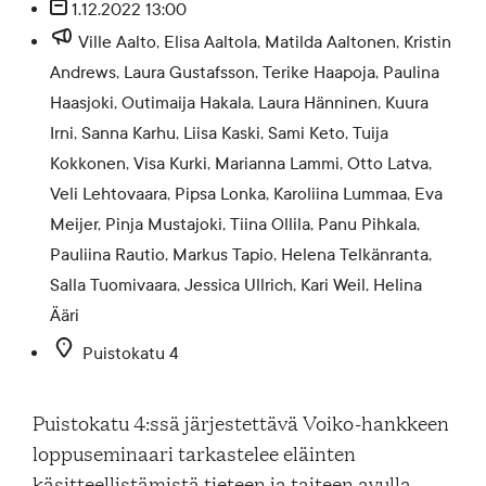
1.12.2022 13:00
Blogi
Ville Aalto, Elisa Aaltola, Matilda Aaltonen, Kristin
Andrews, Laura Gustafsson, Terike Haapoja, Paulina
Haasjoki, Outimaija Hakala, Laura Hänninen, Kuura
Yhteys- ja lisätiedot
Irni, Sanna Karhu, Liisa Kaski, Sami Keto, Tuija
Kokkonen, Visa Kurki, Marianna Lammi, Otto Latva,
FAQ
Veli Lehtovaara, Pipsa Lonka, Karoliina Lummaa, Eva
Meijer, Pinja Mustajoki, Tiina Ollila, Panu Pihkala,
Pauliina Rautio, Markus Tapio, Helena Telkänranta,
Salla Tuomivaara, Jessica Ullrich, Kari Weil, Helina
Ääri
FI
EN
SV
SME
Puistokatu 4
Puistokatu 4:ssä järjestettävä Voiko-hankkeen
loppuseminaari tarkastelee eläinten
käsitteellistämistä tieteen ja taiteen avulla.