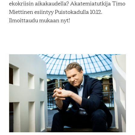
ekokriisin aikakaudella? Akatemiatutkija Timo
Blogi
Miettinen esiintyy Puistokadulla 10.12.
Ilmoittaudu mukaan nyt!
Yhteys- ja lisätiedot
FAQ
FI
EN
SV
SME