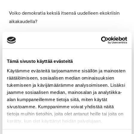
Voiko demokratia keksiä itsensä uudelleen ekokriisin
aikakaudella?
Akatemiatutkija
Timo Miettinen
on tutkinut
demokratiaa, eurooppalaista taloushistoriaa, politiikan
filosofiaa ja liberalismin kehitystä. Puistokatu 4:n
Tämä sivusto käyttää evästeitä
Näkökulmia toivoon -sarjan puheenvuorossaan
Käytämme evästeitä tarjoamamme sisällön ja mainosten
Miettinen tarkastelee, mitä demokratia tarkoittaa
räätälöimiseen, sosiaalisen median ominaisuuksien
ajassa, jossa erilaiset riskit ja uhkakuvat kaventavat
tukemiseen ja kävijämäärämme analysoimiseen. Lisäksi
tulevaisuuden avoimuutta
jaamme sosiaalisen median, mainosalan ja analytiikka-
alan kumppaneillemme tietoja siitä, miten käytät
Timo Miettinen on eurooppalaiseen filosofiaan,
sivustoamme. Kumppanimme voivat yhdistää näitä
tietoja muihin tietoihin, joita olet antanut heille tai joita on
aatehistoriaan ja politiikkaan erikoistunut
kerätty, kun olet käyttänyt heidän palvelujaan.
akatemiatutkija Helsingin yliopiston Eurooppa-
tutkimuksen keskuksessa. Miettinen on palkittu useilla