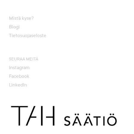
Mistä kyse?
Blogi
Tietosuojaseloste
SEURAA MEITÄ
Instagram
Facebook
LinkedIn