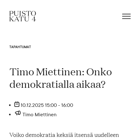
TAPAHTUMAT
Mistä kyse?
Timo Miettinen: Onko
Yhteisömme
demokratialla aikaa?
Tapahtumat
10.12.2025 15:00 - 16:00
Timo Miettinen
Vuokraa tila!
Voiko demokratia keksiä itsensä uudelleen