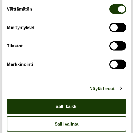
Suostumuksen
tunnustuksilla, kuten Alfred Kordelinin palkinnolla
Välttämätön
valinta
(2025) ja Suomen Akatemian akatemiapalkinnolla
(2024).
Mieltymykset
Tilastot
ILMOITTAUDU MUKAAN!
Markkinointi
Näytä tiedot
Salli kaikki
JAA:
Salli valinta
FACEBOOK
/
LINKEDIN