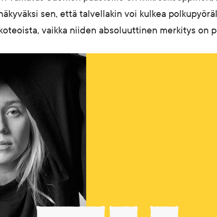
 näkyväksi sen, että talvellakin voi kulkea polkupyöräll
teoista, vaikka niiden absoluuttinen merkitys on pi