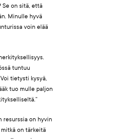
 Se on sitä, että
än. Minulle hyvä
nturissa voin elää
erkityksellisyys.
yössä tuntuu
oi tietysti kysyä,
ääk tuo mulle paljon
tykselliseltä.”
 resurssia on hyvin
 mitkä on tärkeitä