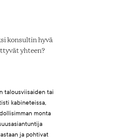
ksi konsultin hyvä
ittyvät yhteen?
n talousviisaiden tai
tisti kabineteissa,
hdollisimman monta
isuusasiantuntija
vastaan ja pohtivat