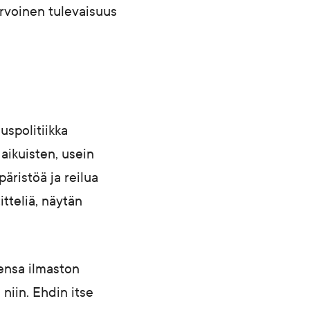
arvoinen tulevaisuus
uspolitiikka
 aikuisten, usein
äristöä ja reilua
tteliä, näytän
kkensa ilmaston
niin. Ehdin itse