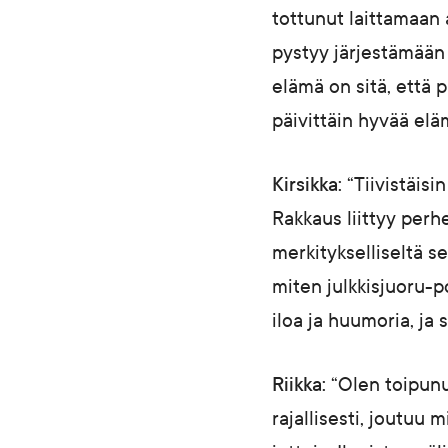
tottunut laittamaan a
pystyy järjestämään 
elämä on sitä, että 
päivittäin hyvää elä
Kirsikka:
“Tiivistäisi
Rakkaus liittyy perh
merkitykselliseltä s
miten julkkisjuoru-p
iloa ja huumoria, ja 
Riikka:
“Olen toipunu
rajallisesti, joutuu