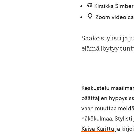
Kirsikka Simber
Blogi
Zoom video cal
Yhteys- ja lisätiedot
Saako stylisti ja
elämä löytyy tunt
FAQ
Keskustelu maailman j
päättäjien hyppysissä
FI
EN
SV
SME
vaan muuttaa meidän
näkökulmaa. Stylisti
Kaisa Kurittu
ja kirjo