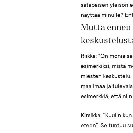
satapäisen yleisön 
näyttää minulle? En
Mutta ennen 
keskustelust
Riikka:
“On monia sell
esimerkiksi, mistä m
miesten keskustelu. 
maailmaa ja tulevais
esimerkkiä, että nii
Kirsikka
: “Kuulin kun
eteen”. Se tuntuu su