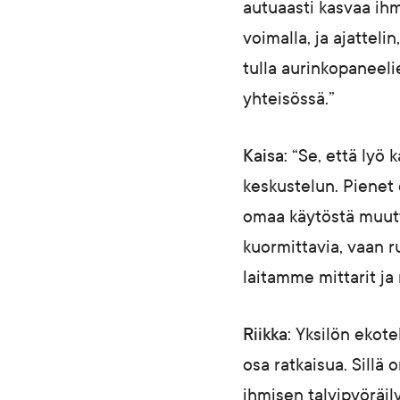
autuaasti kasvaa ihmi
voimalla, ja ajattel
tulla aurinkopaneeli
yhteisössä.”
Kaisa:
“Se, että lyö 
keskustelun. Pienet e
omaa käytöstä muutta
kuormittavia, vaan r
laitamme mittarit j
Riikka:
Yksilön ekote
osa ratkaisua. Sillä 
ihmisen talvipyöräi