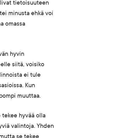
ulivat tietoisuuteen
ttei minusta ehkä voi
taa omassa
vän hyvin
lle siitä, voisiko
innoista ei tule
sasioissa. Kun
lpompi muuttaa.
 tekee hyvää olla
hyviä valintoja. Yhden
 mutta se tekee