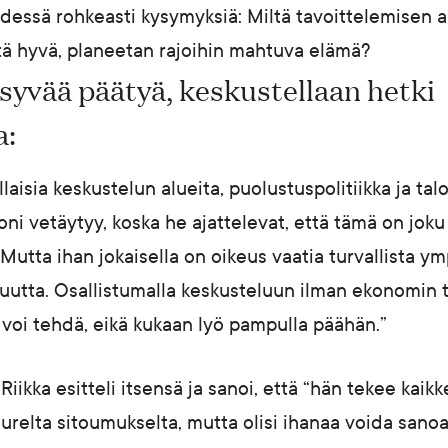
edessä rohkeasti kysymyksiä: Miltä tavoittelemisen 
tä hyvä, planeetan rajoihin mahtuva elämä?
syvää päätyä, keskustellaan hetki
a:
aisia keskustelun alueita, puolustuspolitiikka ja talo
oni vetäytyy, koska he ajattelevat, että tämä on joku
Mutta ihan jokaisella on oikeus vaatia turvallista ymp
uutta. Osallistumalla keskusteluun ilman ekonomin ti
n voi tehdä, eikä kukaan lyö pampulla päähän.”
 Riikka esitteli itsensä ja sanoi, että “hän tekee kai
urelta sitoumukselta, mutta olisi ihanaa voida sanoa 