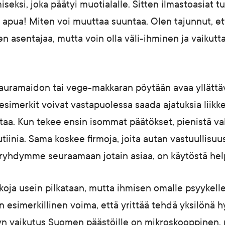
seksi, joka päätyi muotialalle. Sitten ilmastoasiat t
in, apua! Miten voi muuttaa suuntaa. Olen tajunnut, e
en asentajaa, mutta voin olla väli-ihminen ja vaikut
kauramaidon tai vege-makkaran pöytään avaa yllättä
simerkit voivat vastapuolessa saada ajatuksia liikkee
a. Kun tekee ensin isommat päätökset, pienistä val
utiinia. Sama koskee firmoja, joita autan vastuullisuu
a ryhdymme seuraamaan jotain asiaa, on käytöstä he
koja usein pilkataan, mutta ihmisen omalle psyykelle
on esimerkillinen voima, että yrittää tehdä yksilönä 
lyn vaikutus Suomen päästöille on mikroskooppinen,