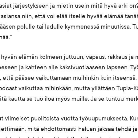
siat järjestykseen ja mietin usein mitä hyvä arki on?
asiansa niin, että voi elää itselle hyvää elämää tänä
pääsen polulle tai ladulle kymmenessä minuutissa. Tu
mää.”
n hyvän elämän kolmeen juttuun, vapaus, rakkaus ja m
eeseen ja kahteen alle kaksivuotiaaseen lapseen. T
e, että pääsee vaikuttamaan muihinkin kuin itseensä. V
odcast vaikuttaa mihinkään, mutta yllättäen Tupla-K
sitä kautta se tuo iloa myös muille. Ja se tuntuu merki
t viimeiset puolitoista vuotta työuupumuksesta. Kun
 miettimään, mitä ehdottomasti haluan jaksaa tehdä ja