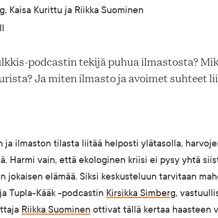
g, Kaisa Kurittu ja Riikka Suominen
l
 julkkis-podcastin tekijä puhua ilmastosta? Mi
urista? Ja miten ilmasto ja avoimet suhteet li
a ilmaston tilasta liitää helposti ylätasolla, harvoje
. Harmi vain, että ekologinen kriisi ei pysy yhtä siis
 jokaisen elämää. Siksi keskusteluun tarvitaan ma
 ja Tupla-Kääk -podcastin
Kirsikka Simberg
, vastuull
ittaja
Riikka Suominen
ottivat tällä kertaa haasteen 