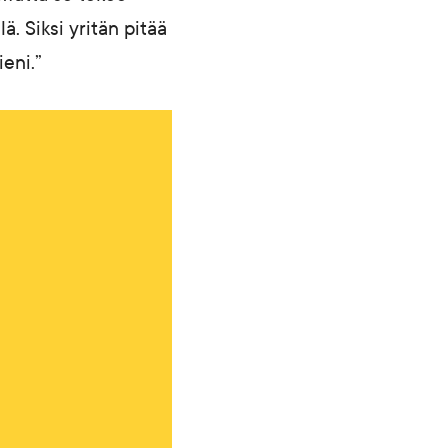
ä. Siksi yritän pitää
eni.”