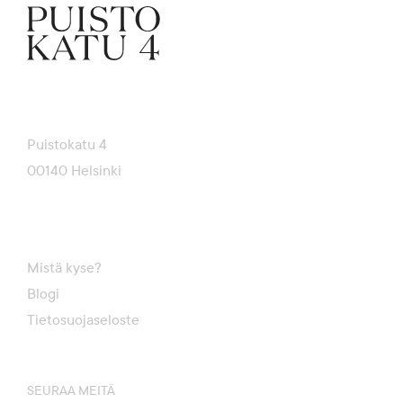
Puistokatu 4
00140 Helsinki
Mistä kyse?
Blogi
Tietosuojaseloste
SEURAA MEITÄ