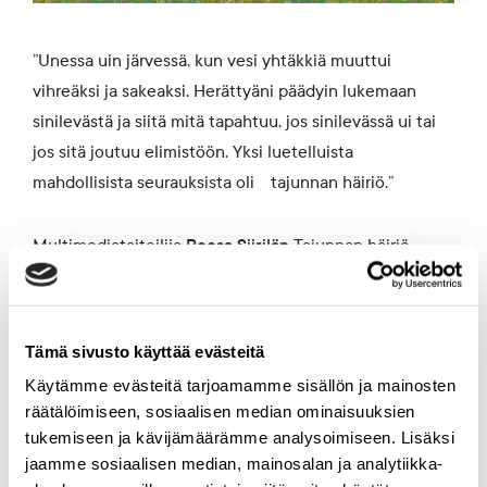
”Unessa uin järvessä, kun vesi yhtäkkiä muuttui
vihreäksi ja sakeaksi. Herättyäni päädyin lukemaan
sinilevästä ja siitä mitä tapahtuu, jos sinilevässä ui tai
jos sitä joutuu elimistöön. Yksi luetelluista
mahdollisista seurauksista oli tajunnan häiriö.”
Multimediataiteilija
Roosa Siirilän
Tajunnan häiriö -
videoteos projisoidaan Puistokatu 4:n kirjaston
kakluuniin. Eläväisen pinnan kolmena vuosisatana
palvelleeseen kakluuniin piirtävä teos käsittelee
Tämä sivusto käyttää evästeitä
ihmisen ja merilevän välistä suhdetta.
Käytämme evästeitä tarjoamamme sisällön ja mainosten
räätälöimiseen, sosiaalisen median ominaisuuksien
Näyttelyavajaisia juhlitaan keskiviikkona 18.12. klo 17–
tukemiseen ja kävijämäärämme analysoimiseen. Lisäksi
19. Avajaisiltana esillä on myös Siirilän toinen
jaamme sosiaalisen median, mainosalan ja analytiikka-