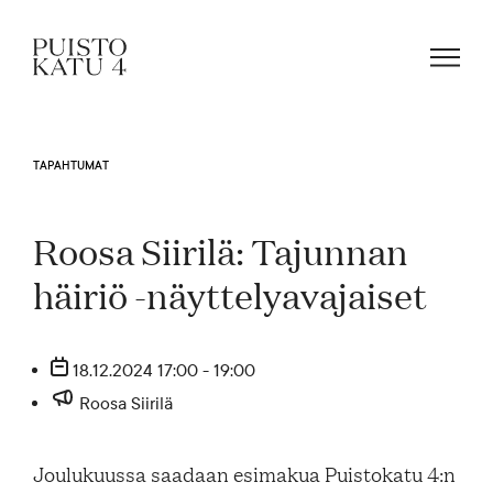
TAPAHTUMAT
Mistä kyse?
Roosa Siirilä: Tajunnan
Yhteisömme
häiriö -näyttelyavajaiset
Tapahtumat
18.12.2024 17:00 - 19:00
Roosa Siirilä
Vuokraa tila!
Joulukuussa saadaan esimakua Puistokatu 4:n