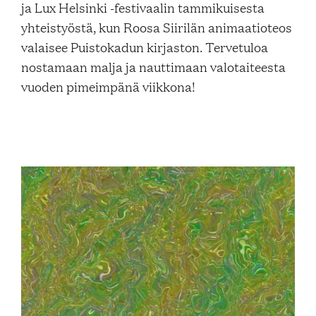
ja Lux Helsinki -festivaalin tammikuisesta
Blogi
yhteistyöstä, kun Roosa Siirilän animaatioteos
valaisee Puistokadun kirjaston. Tervetuloa
nostamaan malja ja nauttimaan valotaiteesta
Yhteys- ja lisätiedot
vuoden pimeimpänä viikkona!
FAQ
FI
EN
SV
SME