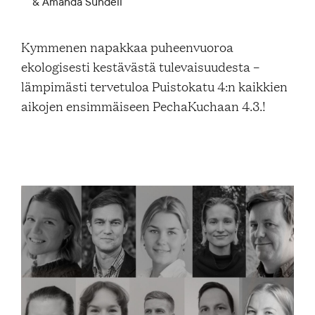
& Amanda Sundell
Blogi
Kymmenen napakkaa puheenvuoroa
ekologisesti kestävästä tulevaisuudesta –
Yhteys- ja lisätiedot
lämpimästi tervetuloa Puistokatu 4:n kaikkien
aikojen ensimmäiseen PechaKuchaan 4.3.!
FAQ
FI
EN
SV
SME