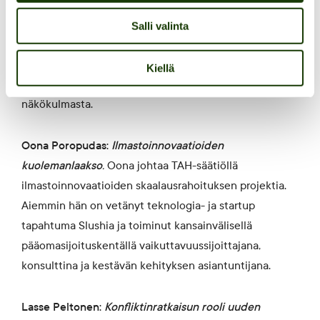
Teemu Loikkanen:
Jätekansalaisuus murroksessa
.
Teemu on sosiologian väitöskirjatutkija Lapin
Salli valinta
yliopistossa. Hänen tutkimuksensa tarkastelee
jätekansalaisuutta arjen infrastruktuurien sekä
Kiellä
kuluttamisen ja jätteen välisten suhteiden
näkökulmasta.
Oona Poropudas:
Ilmastoinnovaatioiden
kuolemanlaakso
.
Oona johtaa TAH-säätiöllä
ilmastoinnovaatioiden skaalausrahoituksen projektia.
Aiemmin hän on vetänyt teknologia- ja startup
tapahtuma Slushia ja toiminut kansainvälisellä
pääomasijoituskentällä vaikuttavuussijoittajana,
konsulttina ja kestävän kehityksen asiantuntijana.
Lasse Peltonen:
Konfliktinratkaisun rooli uuden