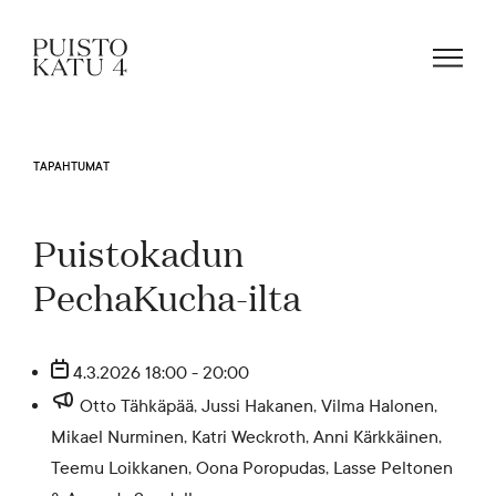
TAPAHTUMAT
Mistä kyse?
Puistokadun
Yhteisömme
PechaKucha-ilta
Tapahtumat
4.3.2026 18:00 - 20:00
Otto Tähkäpää, Jussi Hakanen, Vilma Halonen,
Vuokraa tila!
Mikael Nurminen, Katri Weckroth, Anni Kärkkäinen,
Teemu Loikkanen, Oona Poropudas, Lasse Peltonen