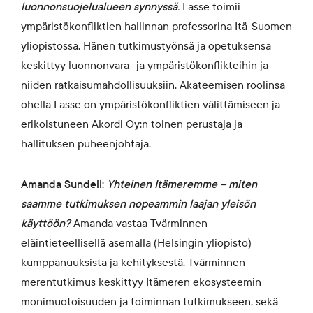
luonnonsuojelualueen synnyssä
.
Lasse toimii
ympäristökonfliktien hallinnan professorina Itä-Suomen
yliopistossa. Hänen tutkimustyönsä ja opetuksensa
keskittyy luonnonvara- ja ympäristökonflikteihin ja
niiden ratkaisumahdollisuuksiin. Akateemisen roolinsa
ohella Lasse on ympäristökonfliktien välittämiseen ja
erikoistuneen Akordi Oy:n toinen perustaja ja
hallituksen puheenjohtaja.
Amanda Sundell:
Yhteinen Itämeremme – miten
saamme tutkimuksen nopeammin laajan yleisön
käyttöön?
Amanda vastaa Tvärminnen
eläintieteellisellä asemalla (Helsingin yliopisto)
kumppanuuksista ja kehityksestä. Tvärminnen
merentutkimus keskittyy Itämeren ekosysteemin
monimuotoisuuden ja toiminnan tutkimukseen, sekä