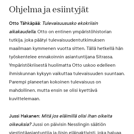
Ohjelma ja esiintyjät
Otto Tähkäpää:
Tulevaisuususko ekokriisin
aikakaudella
.
Otto on entinen ympäristöhistorian
tutkija, joka päätyi tulevaisuudentutkimuksen
maailmaan kymmenen vuotta sitten. Tällä hetkellä hän
työskentelee ennakoinnin asiantuntijana Sitrassa.
Ympäristökriisestä huolimatta Otto uskoo edelleen
ihmiskunnan kykyyn vaikuttaa tulevaisuuden suuntaan.
Parempi planeetan kokoinen tulevaisuus on
mahdollinen, mutta ensin se olisi kyettävä
kuvittelemaan.
Jussi Hakanen:
Mitä jos eläimillä olisi ihan oikeita
oikeuksia?
Jussi on päivisin Nesslingin säätiön
viestintäasiantuntija ja öisin eläinaktivisti, joka haluaa