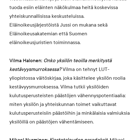
tuoda esiin eläinten näkökulmaa heitä koskevissa
yhteiskunnallisissa keskusteluissa.
Eläinoikeusjärjestöistä Jussi on mukana sekä
Eläinoikeusakatemian että Suomen
eläinoikeusjuristien toiminnassa.
Vilma Halonen:
Onko yksilön teoilla merkitystä
kestävyysmurroksessa?
Vilma on tehnyt LUT-
yliopistossa väitöskirjaa, joka käsittelee yksilön roolia
kestävyysmurroksessa. Vilma tutkii yksilöiden
kulutusperusteisten päästöjen vähennyspotentiaalia:
miten yksilön ja yhteiskunnan toimet vaikuttavat
kulutusperusteisiin päästöihin ja minkälaisia valmiuksia
yksilöillä on päästöjen vähentämiseen.
Mikael Nurminen:
Kiertotalouden paradoksit
.
Mikael