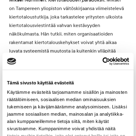
on Tampereen yliopiston väitöskirjaansa viimeistelevä
kiertotaloustutkija, joka tarkastelee yritysten ulkoista
kiertotalousviestintää vahvan kestävyyden
näkökulmasta. Hän tutkii, miten organisaatioiden
rakentamat kiertotalouskehykset voivat yhtä aikaa
luvata systeemistä muutosta ja kuitenkin ylläpitää
lineaarisen talousmallin rakenteita. Mikael on
analysoinut mm. kiertotalouden tulevaisuusvisioiden ja
ruokahävikin kielellistämisen kautta syntyviä
Tämä sivusto käyttää evästeitä
merkityksiä ja niihin kytkeytyviä jännitteitä.
Käytämme evästeitä tarjoamamme sisällön ja mainosten
räätälöimiseen, sosiaalisen median ominaisuuksien
Katri Weckroth:
Liha vastaan vege –
tukemiseen ja kävijämäärämme analysoimiseen. Lisäksi
vastakkainasettelusta kestävämpään ruokakulttuuriin
.
jaamme sosiaalisen median, mainosalan ja analytiikka-
Katri on markkinoinnin väitöskirjatutkija Tampereen
alan kumppaneillemme tietoja siitä, miten käytät
yliopistossa. Katri tutkii lihankulutuksen vähentämistä
sivustoamme. Kumppanimme voivat yhdistää näitä
tietoja muihin tietoihin, joita olet antanut heille tai joita on