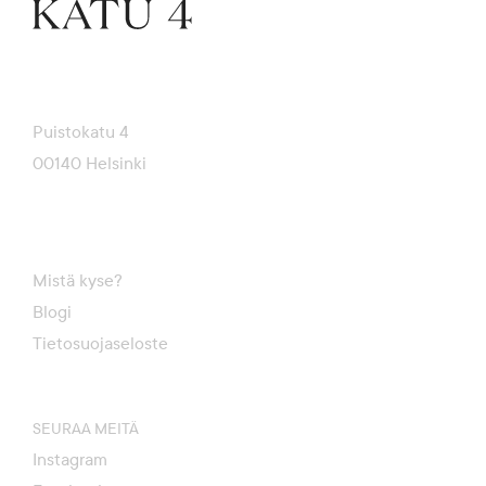
Puistokatu 4
00140 Helsinki
Mistä kyse?
Blogi
Tietosuojaseloste
SEURAA MEITÄ
Instagram