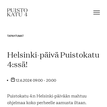
TAPAHTUMAT
Mistä kyse?
Helsinki-päivä Puistokatu
Yhteisömme
4:ssä!
Tapahtumat
12.6.2024 09:00 - 20:00
Vuokraa tila!
Puistokatu 4:n Helsinki-päivään mahtuu
ohjelmaa koko perheelle aamusta iltaan.