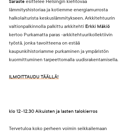
Saraste
esittelee Helsingin kiehtovaa
lämmityshistoriaa ja kotiemme energiamurrosta
halkolaiturista keskuslämmitykseen. Arkkitehtuurin
valtionpalkinnolla palkittu arkkitehti
Erkki Mäkiö
kertoo Purkamatta paras -arkkitehtuurikollektiivin
työstä, jonka tavoitteena on estää
kaupunkihistoriamme purkaminen ja ympäristön
kuormittuminen tarpeettomalla uudisrakentamisella.
ILMOITTAUDU TÄÄLLÄ!
klo 12–12.30 Aikuisten ja lasten talokierros
Tervetuloa koko perheen voimin seikkailemaan