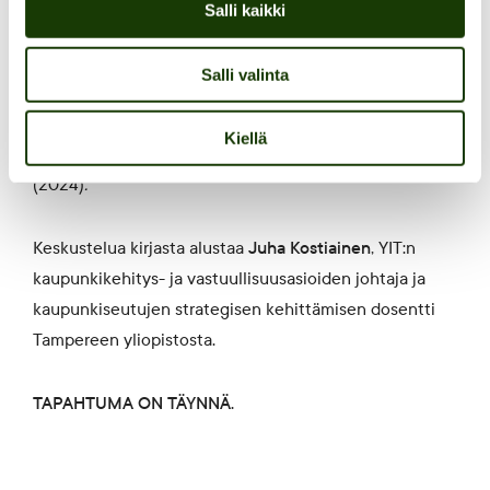
Salli kaikki
Tervetuloa
Riikka Suomisen
,
Inari Virkkalan
ja
Johanna
Salli valinta
Vuorelman
vetämän Kestävän kaupungin lukupiiriin
Puistokatu 4:n kirjastoon! Tällä kertaa lukupiirin
Kiellä
käsittelyssä on
Carlos Morenon
The 15-Minute City
(2024)
.
Keskustelua kirjasta alustaa
Juha Kostiainen
, YIT:n
kaupunkikehitys- ja vastuullisuusasioiden johtaja ja
kaupunkiseutujen strategisen kehittämisen dosentti
Tampereen yliopistosta.
TAPAHTUMA ON TÄYNNÄ.