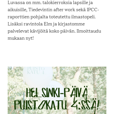
Luvassa on mm. talokierroksia lapsille ja
Blogi
aikuisille, Tiedevintin after work sekä IPCC-
raporttien pohjalta toteutettu ilmastopeli.
Lisäksi ravintola Elm ja kirjastomme
Yhteys- ja lisätiedot
palvelevat kävijöitä koko päivän. Ilmoittaudu
mukaan nyt!
FAQ
FI
EN
SV
SME