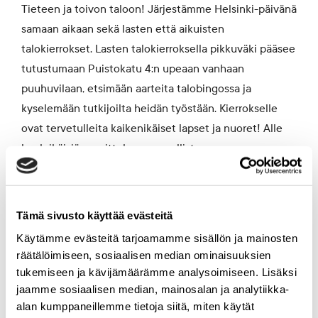
Tieteen ja toivon taloon! Järjestämme Helsinki-päivänä
samaan aikaan sekä lasten että aikuisten
talokierrokset. Lasten talokierroksella pikkuväki pääsee
tutustumaan Puistokatu 4:n upeaan vanhaan
puuhuvilaan, etsimään aarteita talobingossa ja
kyselemään tutkijoilta heidän työstään. Kierrokselle
ovat tervetulleita kaikenikäiset lapset ja nuoret! Alle
kouluikäisiä suosittelemme osallistumaan
talokierrokselle aikuisen kanssa.
ILMOITTAUDU TÄÄLLÄ!
Tämä sivusto käyttää evästeitä
Käytämme evästeitä tarjoamamme sisällön ja mainosten
räätälöimiseen, sosiaalisen median ominaisuuksien
tukemiseen ja kävijämäärämme analysoimiseen. Lisäksi
jaamme sosiaalisen median, mainosalan ja analytiikka-
klo 16.30–18
Tiedevintin after work: Mikä tuo
alan kumppaneillemme tietoja siitä, miten käytät
kestävyystutkijoille toivoa tässä ajassa?