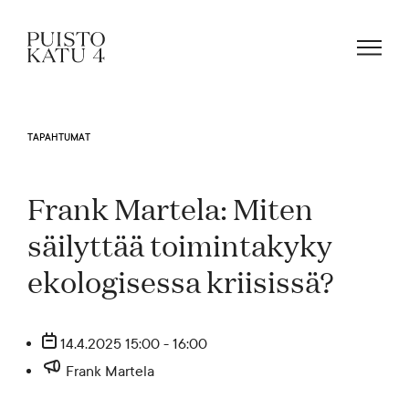
TAPAHTUMAT
Mistä kyse?
Frank Martela: Miten
Yhteisömme
säilyttää toimintakyky
ekologisessa kriisissä?
Tapahtumat
14.4.2025 15:00 - 16:00
Vuokraa tila!
Frank Martela