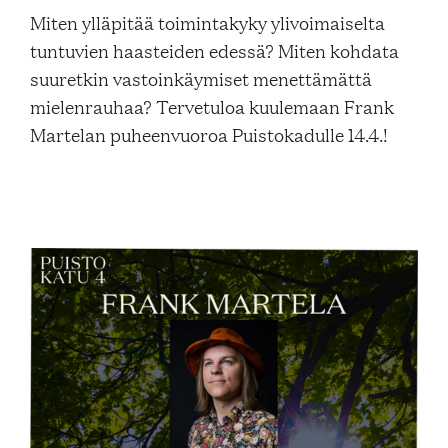
Blogi
Miten ylläpitää toimintakyky ylivoimaiselta
tuntuvien haasteiden edessä? Miten kohdata
suuretkin vastoinkäymiset menettämättä
Yhteys- ja lisätiedot
mielenrauhaa? Tervetuloa kuulemaan Frank
Martelan puheenvuoroa Puistokadulle 14.4.!
FAQ
FI
EN
SV
SME