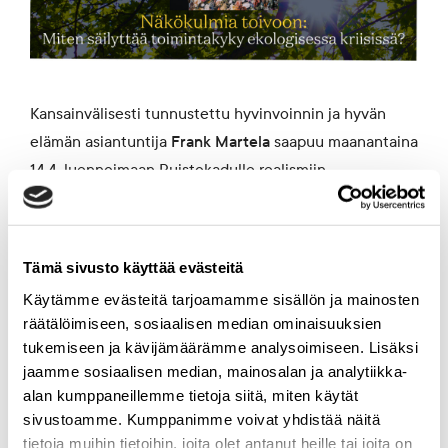
Kansainvälisesti tunnustettu hyvinvoinnin ja hyvän
elämän asiantuntija
Frank Martela
saapuu maanantaina
14.4. luennoimaan Puistokadulle realismiin
pohjautuvasta positiivisuudesta ja planeetan rajoihin
mahtuvasta hyvinvoinnista. Puheenvuoro on osa
Näkökulmia toivoon -sarjaamme.
Tämä sivusto käyttää evästeitä
Käytämme evästeitä tarjoamamme sisällön ja mainosten
Tilaisuuden tallenne tulee katsottavaksi YouTube-
räätälöimiseen, sosiaalisen median ominaisuuksien
kanavallemme myöhemmin.
tukemiseen ja kävijämäärämme analysoimiseen. Lisäksi
jaamme sosiaalisen median, mainosalan ja analytiikka-
alan kumppaneillemme tietoja siitä, miten käytät
Frank Martela on Suomen johtava sisäisen motivaation,
sivustoamme. Kumppanimme voivat yhdistää näitä
hyvinvoinnin, merkityksellisyyden ja hyvän elämän
tietoja muihin tietoihin, joita olet antanut heille tai joita on