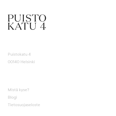
Puistokatu 4
00140 Helsinki
Mistä kyse?
Blogi
Tietosuojaseloste