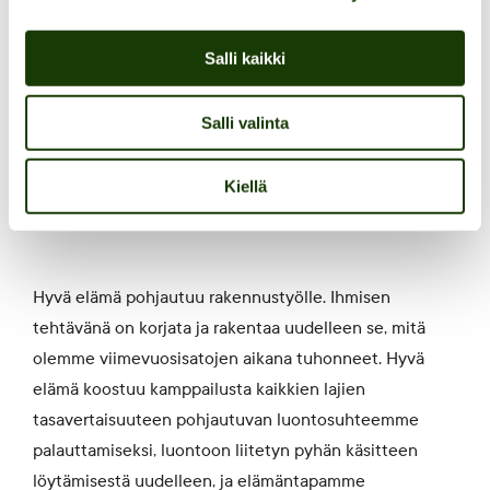
totuuden; ihminen itse voi hyvin vain jos ekosysteemi,
joka kannattelee elämäämme voi hyvin, kaikki muut
Salli kaikki
ongelmat maapallollamme ratkeavat dominoefektin
lailla.
Salli valinta
Kiellä
Mitä on hyvä elämä.
Hyvä elämä pohjautuu rakennustyölle. Ihmisen
tehtävänä on korjata ja rakentaa uudelleen se, mitä
olemme viimevuosisatojen aikana tuhonneet. Hyvä
elämä koostuu kamppailusta kaikkien lajien
tasavertaisuuteen pohjautuvan luontosuhteemme
palauttamiseksi, luontoon liitetyn pyhän käsitteen
löytämisestä uudelleen, ja elämäntapamme