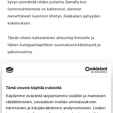
kyvyn ymmärtää niiden puhetta. Samalla kun
luontosuhteemme on katkennut, olemme
menettäneet luontoon liitetyn, ikiaikaisen pyhyyden
kokemuksen.
Tämän siteen katkeaminen aiheuttaa ihmiselle ja
hänen kumppanilajeilleen suunnatonta kärsimystä ja
pahoinvointia.
Kun pysähdymme tutkimaan planeettamme syväaikaa,
kaiken elävän – orgaanisen ja epäorgaanisen – intiimi
punos piirtyy kirkkaana eteemme. Olemme osa samaa
maailmankaikkeutta kuin aavikon ja ikiroudan alle
Tämä sivusto käyttää evästeitä
hautautuneet muinaiset eläimet, taivaalla tuikkivat
Käytämme evästeitä tarjoamamme sisällön ja mainosten
tähdet ja maan uumenissa hioutuneet mineraalit.
räätälöimiseen, sosiaalisen median ominaisuuksien
tukemiseen ja kävijämäärämme analysoimiseen. Lisäksi