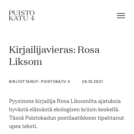
Kirjailijavieras: Rosa
Mistä kyse?
Liksom
Yhteisömme
KIRJOITTANUT: PUISTOKATU 4
28.10.2021
Tapahtumat
Pyysimme kirjailija Rosa Liksomilta ajatuksia
hyvästä elämästä ekologisen kriisin keskellä.
Tässä Puistokadun postilaatikkoon tipahtanut
Vuokraa tila!
upea teksti.