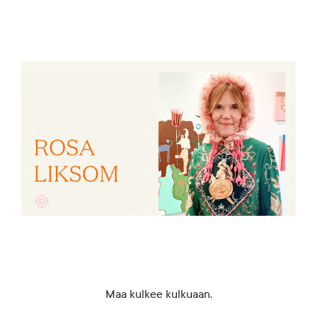
Blogi
Yhteys- ja lisätiedot
FAQ
FI
EN
SV
SME
Maa kulkee kulkuaan,