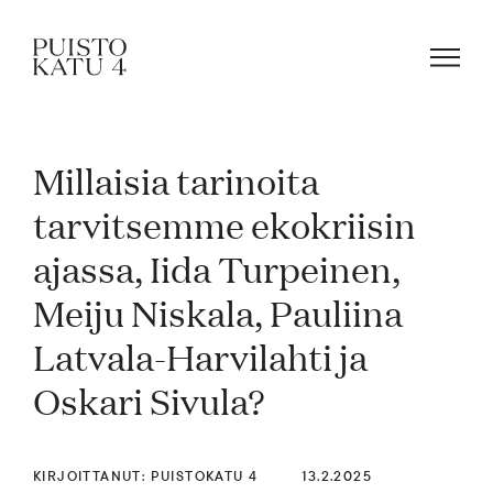
Millaisia tarinoita
Mistä kyse?
tarvitsemme ekokriisin
ajassa, Iida Turpeinen,
Yhteisömme
Meiju Niskala, Pauliina
Tapahtumat
Latvala-Harvilahti ja
Oskari Sivula?
Vuokraa tila!
KIRJOITTANUT: PUISTOKATU 4
13.2.2025