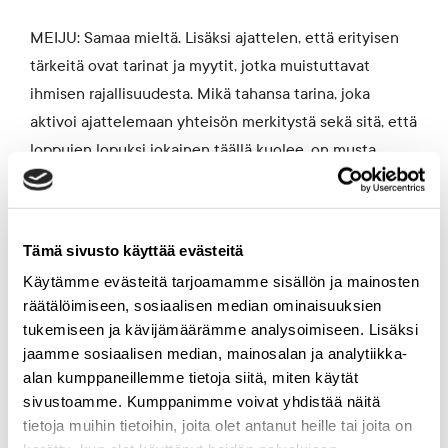
MEIJU: Samaa mieltä. Lisäksi ajattelen, että erityisen
tärkeitä ovat tarinat ja myytit, jotka muistuttavat
ihmisen rajallisuudesta. Mikä tahansa tarina, joka
aktivoi ajattelemaan yhteisön merkitystä sekä sitä, että
loppujen lopuksi jokainen täällä kuolee, on musta
tärkeä. Kyseenalaistan perinteisiä sankaritarinoita, jossa
sankariyksilö kaikkien haasteiden jälkeen ryömii
karaistuneena takaisin. Tarpeen olisi sellainen
Tämä sivusto käyttää evästeitä
sankaritarina, jossa sankari olisi se tyyppi, jonka
Käytämme evästeitä tarjoamamme sisällön ja mainosten
valvontavuorolla ihmislaji ei syö koko planeettaa
räätälöimiseen, sosiaalisen median ominaisuuksien
itseltään ja muilta.
tukemiseen ja kävijämäärämme analysoimiseen. Lisäksi
jaamme sosiaalisen median, mainosalan ja analytiikka-
IIDA: Komppaan! Nykyisten yhteiskunta- ja
alan kumppaneillemme tietoja siitä, miten käytät
sivustoamme. Kumppanimme voivat yhdistää näitä
talousjärjestelmiemme perusperiaatteet on luotu
tietoja muihin tietoihin, joita olet antanut heille tai joita on
aikana, jolloin ajateltiin, että maailma oli jumalan