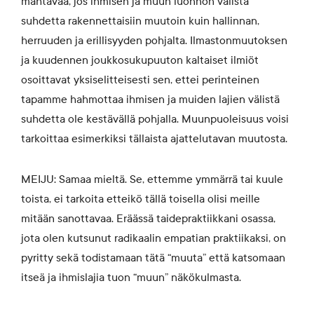
mahtavaa, jos ihmisen ja muun luonnon välistä
suhdetta rakennettaisiin muutoin kuin hallinnan,
herruuden ja erillisyyden pohjalta. Ilmastonmuutoksen
ja kuudennen joukkosukupuuton kaltaiset ilmiöt
osoittavat yksiselitteisesti sen, ettei perinteinen
tapamme hahmottaa ihmisen ja muiden lajien välistä
suhdetta ole kestävällä pohjalla. Muunpuoleisuus voisi
tarkoittaa esimerkiksi tällaista ajattelutavan muutosta.
MEIJU: Samaa mieltä. Se, ettemme ymmärrä tai kuule
toista, ei tarkoita etteikö tällä toisella olisi meille
mitään sanottavaa. Eräässä taidepraktiikkani osassa,
jota olen kutsunut radikaalin empatian praktiikaksi, on
pyritty sekä todistamaan tätä “muuta” että katsomaan
itseä ja ihmislajia tuon “muun” näkökulmasta.