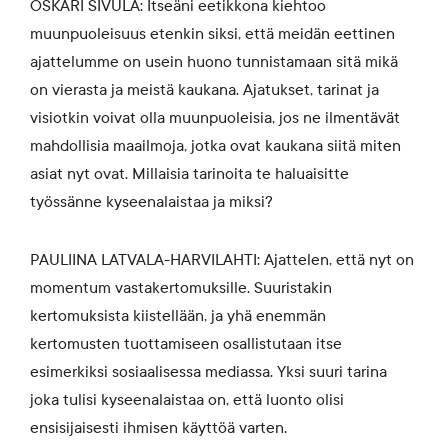
OSKARI SIVULA: Itseäni eetikkona kiehtoo
muunpuoleisuus etenkin siksi, että meidän eettinen
ajattelumme on usein huono tunnistamaan sitä mikä
on vierasta ja meistä kaukana. Ajatukset, tarinat ja
visiotkin voivat olla muunpuoleisia, jos ne ilmentävät
mahdollisia maailmoja, jotka ovat kaukana siitä miten
asiat nyt ovat. Millaisia tarinoita te haluaisitte
työssänne kyseenalaistaa ja miksi?
PAULIINA LATVALA-HARVILAHTI: Ajattelen, että nyt on
momentum vastakertomuksille. Suuristakin
kertomuksista kiistellään, ja yhä enemmän
kertomusten tuottamiseen osallistutaan itse
esimerkiksi sosiaalisessa mediassa. Yksi suuri tarina
joka tulisi kyseenalaistaa on, että luonto olisi
ensisijaisesti ihmisen käyttöä varten.