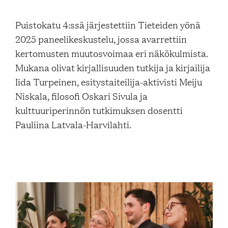
Blogi
Puistokatu 4:ssä järjestettiin Tieteiden yönä
2025 paneelikeskustelu, jossa avarrettiin
Yhteys- ja lisätiedot
kertomusten muutosvoimaa eri näkökulmista.
Mukana olivat kirjallisuuden tutkija ja kirjailija
Iida Turpeinen, esitystaiteilija-aktivisti Meiju
FAQ
Niskala, filosofi Oskari Sivula ja
kulttuuriperinnön tutkimuksen dosentti
Pauliina Latvala-Harvilahti.
FI
EN
SV
SME