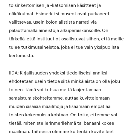
toisinkertomisen ja -katsomisen käsitteet ja
näkökulmat. Esimerkiksi museot ovat purkaneet
vallitsevaa, usein kolonialistista narratiivia
palauttamalla aineistoja alkuperäiskansoille. On
tärkeää, että instituutiot osallistuvat siihen, että meille
tulee tutkimusaineistoa, joka ei tue vain yksipuolista
kertomusta.
IIDA: Kirjallisuuden yhdeksi tiedolliseksi anniksi
ehdotetaan usein tietoa siitä minkälaista on olla joku
toinen. Tämä voi kutsua meitä laajentamaan
samaistumiskohteitamme, auttaa kuvittelemaan
muiden sisäisiä maailmoja ja lisäämään empatiaa
toisten kokemuksia kohtaan. On totta, ettemme voi
tietää, miten stellerinmerilehmä tai banaani kokee
maailman. Taiteessa olemme kuitenkin kuvitelleet