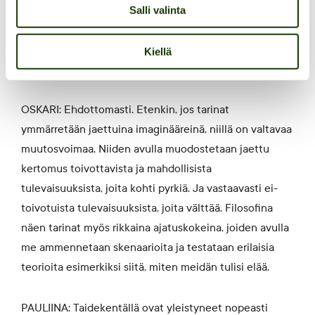
murtamaan näitä käsityksiä ja
Salli valinta
uudelleenmerkityksellistämään soita. Mitä ajattelette
siitä, pitäisikö meidän kollektiivisesti alkaa kertoa
Kiellä
toisenlaisia tarinoita, jotka vastaavat nykyongelmiin?
OSKARI: Ehdottomasti. Etenkin, jos tarinat
ymmärretään jaettuina imaginääreinä, niillä on valtavaa
muutosvoimaa. Niiden avulla muodostetaan jaettu
kertomus toivottavista ja mahdollisista
tulevaisuuksista, joita kohti pyrkiä. Ja vastaavasti ei-
toivotuista tulevaisuuksista, joita välttää. Filosofina
näen tarinat myös rikkaina ajatuskokeina, joiden avulla
me ammennetaan skenaarioita ja testataan erilaisia
teorioita esimerkiksi siitä, miten meidän tulisi elää.
PAULIINA: Taidekentällä ovat yleistyneet nopeasti