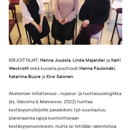
KIRJOITTAJAT:
Henna Juusola, Linda Majander
ja
Katri
Weckroth
sekä kuvasta puuttuvat
Hanna Paulomäki,
Katariina Buure
ja
Kirsi Salonen.
Akatemian mitattavuus-, nopeus- ja tuottavuuslogiikka
(ks. Valovirta & Mannevuo, 2022) tuottaa
kestävyystutkijoille paradoksin: työ suuntautuu
planetaarisia rajoja kunnioittavaan
kestävyysmurrokseen, mutta se tehdään rakenteissa,