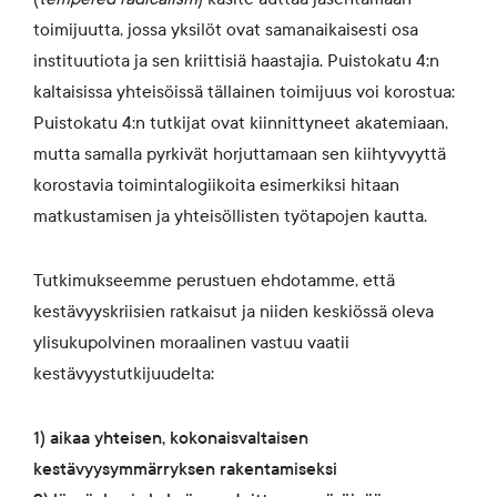
toimijuutta, jossa yksilöt ovat samanaikaisesti osa
instituutiota ja sen kriittisiä haastajia. Puistokatu 4:n
kaltaisissa yhteisöissä tällainen toimijuus voi korostua:
Puistokatu 4:n tutkijat ovat kiinnittyneet akatemiaan,
mutta samalla pyrkivät horjuttamaan sen kiihtyvyyttä
korostavia toimintalogiikoita esimerkiksi hitaan
matkustamisen ja yhteisöllisten työtapojen kautta.
Tutkimukseemme perustuen ehdotamme, että
kestävyyskriisien ratkaisut ja niiden keskiössä oleva
ylisukupolvinen moraalinen vastuu vaatii
kestävyystutkijuudelta:
1) aikaa yhteisen, kokonaisvaltaisen
kestävyysymmärryksen rakentamiseksi