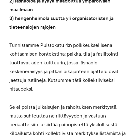
2) läsnäoloa ja kykyä maadoittua ympäröivään
maailmaan
3) hengenheimolaisuutta yli organisatoristen ja
tieteenalojen rajojen
Tunnistamme Puistokatu 4:n poikkeuksellisena
kohtaamisen kontekstina: paikka, tila ja fasilitointi
tuottavat arjen kulttuurin, jossa läsnäolo,
keskeneräisyys ja pitkän aikajänteen ajattelu ovat
jaettuja rutiineja. Kutsumme tätä kollektiiviseksi
hitaudeksi.
Se ei poista julkaisujen ja rahoituksen merkitystä,
mutta suhteuttaa ne riittävyyden ja vastuun
periaatteisiin ja siirtää painopistettä yksilöllisestä
kilpailusta kohti kollektiivista merkityksellistämistä ja