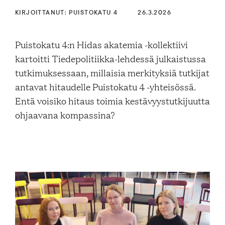
Blogi
KIRJOITTANUT: PUISTOKATU 4
26.3.2026
Puistokatu 4:n Hidas akatemia -kollektiivi
Yhteys- ja lisätiedot
kartoitti Tiedepolitiikka-lehdessä julkaistussa
tutkimuksessaan, millaisia merkityksiä tutkijat
antavat hitaudelle Puistokatu 4 -yhteisössä.
FAQ
Entä voisiko hitaus toimia kestävyystutkijuutta
ohjaavana kompassina?
FI
EN
SV
SME