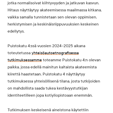
jotka normalisoivat kiihtyvyyden ja jatkuvan kasvun.
Hitaus näyttäytyy akateemisessa maailmassa kitkana,
vaikka samalla tunnistetaan sen olevan oppimisen,
herkistymisen ja keskinäisriippuvuuksien keskeinen
edellytys.
Puistokatu 4:ssä vuosien 2024–2025 aikana
toteutetussa
yhteisöautoetnografisessa
tutkimuksessamme
toteamme Puistokatu 4:n olevan
paikka, jossa edellä mainitun kaltaista akateemista
kiirettä haastetaan. Puistokatu 4 näyttäytyy
tutkimuksessa yhteisöllisenä tilana, josta tutkijoiden
on mahdollista saada tukea kestävyystutkijan
identiteetilleen jopa kotiyliopistoaan enemmän.
Tutkimuksen keskeisenä aineistona käytettiin