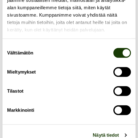
jaamme sosiaalisen median, mainosalan ja analytiikka-
kertovat akatemian nykytilasta?
alan kumppaneillemme tietoja siitä, miten käytät
sivustoamme. Kumppanimme voivat yhdistää näitä
tietoja muihin tietoihin, joita olet antanut heille tai joita on
kerätty, kun olet käyttänyt heidän palvelujaan.
Suostumuksen
Välttämätön
valinta
Mieltymykset
Tilastot
Puistokatu 4:n Hidas akatemia -kollektiivin
Kirsi
Markkinointi
Salonen
,
Katariina Buure
ja
Pasi Takkinen
keskustelivat
Puistokadulla joulukuussa 2025 järjestetyssä
paneelissa
siitä, onko tiedon nopea tuottaminen
Näytä tiedot