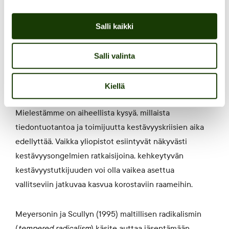
itseisarvo.
Salli kaikki
Hitaus yksilöllisenä ja
Salli valinta
yhteiskunnallisena
vastarintana
Kiellä
Mielestämme on aiheellista kysyä, millaista
tiedontuotantoa ja toimijuutta kestävyyskriisien aika
edellyttää. Vaikka yliopistot esiintyvät näkyvästi
kestävyysongelmien ratkaisijoina, kehkeytyvän
kestävyystutkijuuden voi olla vaikea asettua
vallitseviin jatkuvaa kasvua korostaviin raameihin.
Meyersonin ja Scullyn (1995) maltillisen radikalismin
(
tempered radicalism
) käsite auttaa jäsentämään