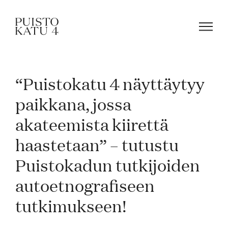
“Puistokatu 4 näyttäytyy
Mistä kyse?
paikkana, jossa
akateemista kiirettä
Yhteisömme
haastetaan” – tutustu
Tapahtumat
Puistokadun tutkijoiden
autoetnografiseen
Vuokraa tila!
tutkimukseen!