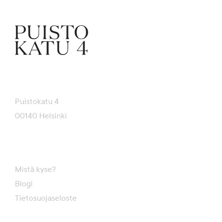
Puistokatu 4
00140 Helsinki
Mistä kyse?
Blogi
Tietosuojaseloste