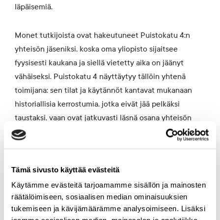
läpäisemiä.
Monet tutkijoista ovat hakeutuneet Puistokatu 4:n
yhteisön jäseniksi, koska oma yliopisto sijaitsee
fyysisesti kaukana ja siellä vietetty aika on jäänyt
vähäiseksi. Puistokatu 4 näyttäytyy tällöin yhtenä
toimijana: sen tilat ja käytännöt kantavat mukanaan
historiallisia kerrostumia, jotka eivät jää pelkäksi
taustaksi, vaan ovat jatkuvasti läsnä osana yhteisön
arkea ja toimintaa. Samalla ylisukupolvinen historia
maadoittaa työskentelyn tähän hetkeen ja paikkaan,
kytkien nykyiset käytännöt osaksi pidempää jatkumoa.
Tämä sivusto käyttää evästeitä
Käytämme evästeitä tarjoamamme sisällön ja mainosten
Puistokatu 4 mahdollistaa siis osaltaan irrottautumisen
räätälöimiseen, sosiaalisen median ominaisuuksien
vallitsevasta, osin paikattomasta, kiihtyvyyskulttuurista
tukemiseen ja kävijämäärämme analysoimiseen. Lisäksi
ja herättää kysymään: mitä tekemämme huomiot