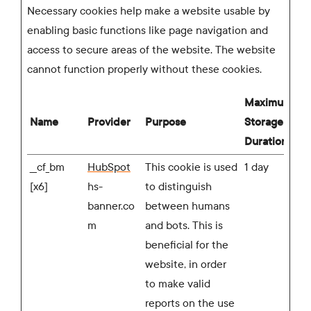
Necessary cookies help make a website usable by
enabling basic functions like page navigation and
access to secure areas of the website. The website
cannot function properly without these cookies.
Maximum
Name
Provider
Purpose
Storage
Duration
__cf_bm
HubSpot
This cookie is used
1 day
[x6]
hs-
to distinguish
banner.co
between humans
m
and bots. This is
beneficial for the
website, in order
to make valid
reports on the use