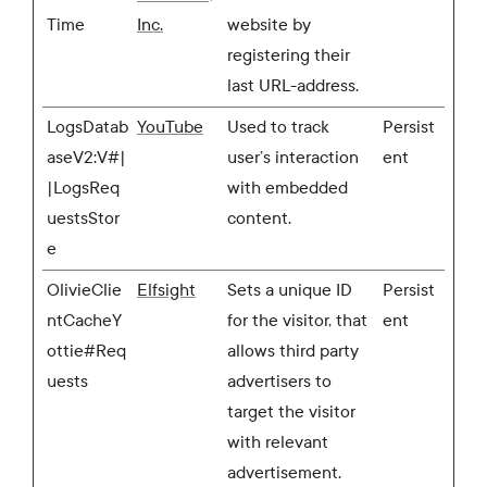
Time
Inc.
website by
registering their
last URL-address.
LogsDatab
YouTube
Used to track
Persist
aseV2:V#|
user’s interaction
ent
|LogsReq
with embedded
uestsStor
content.
e
OlivieClie
Elfsight
Sets a unique ID
Persist
ntCacheY
for the visitor, that
ent
ottie#Req
allows third party
uests
advertisers to
target the visitor
with relevant
advertisement.