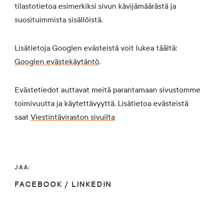
tilastotietoa esimerkiksi sivun kävijämäärästä ja
suosituimmista sisällöistä.
Lisätietoja Googlen evästeistä voit lukea täältä:
G
ooglen evästekäytäntö
.
Evästetiedot auttavat meitä parantamaan sivustomme
toimivuutta ja käytettävyyttä. Lisätietoa evästeistä
saat
V
iestintäviraston sivuilta
JAA:
FACEBOOK
/
LINKEDIN