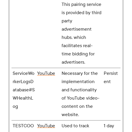
This pairing service
is provided by third
party
advertisement
hubs, which
facilitates real-
time bidding for
advertisers.
ServiceWo
YouTube
Necessary for the
Persist
rkerLogsD
implementation
ent
atabase#S
and functionality
WHealthL
of YouTube video-
og
content on the
website.
TESTCOO
YouTube
Used to track
1 day