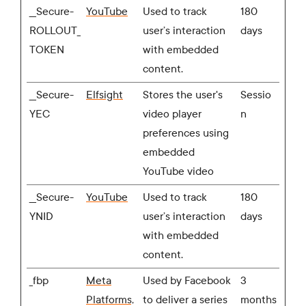
__Secure-
YouTube
Used to track
180
ROLLOUT_
user’s interaction
days
TOKEN
with embedded
content.
__Secure-
Elfsight
Stores the user's
Sessio
YEC
video player
n
preferences using
embedded
YouTube video
__Secure-
YouTube
Used to track
180
YNID
user’s interaction
days
with embedded
content.
_fbp
Meta
Used by Facebook
3
Platforms,
to deliver a series
months