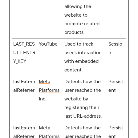
allowing the
website to
promote related
products.
LAST_RES
YouTube
Used to track
Sessio
ULT_ENTR
user’s interaction
n
Y_KEY
with embedded
content.
lastExtern
Meta
Detects how the
Persist
alReferrer
Platforms,
user reached the
ent
Inc.
website by
registering their
last URL-address.
lastExtern
Meta
Detects how the
Persist
alReferrer
Platforms,
user reached the
ent