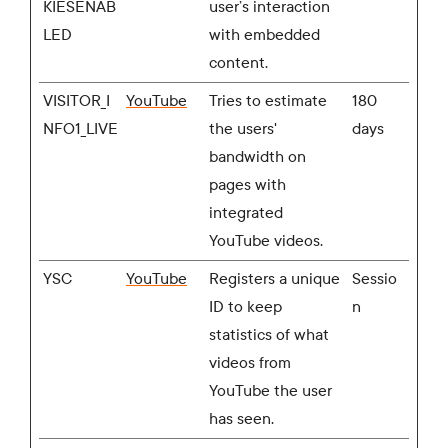
KIESENAB
user’s interaction
LED
with embedded
content.
VISITOR_I
YouTube
Tries to estimate
180
NFO1_LIVE
the users'
days
bandwidth on
pages with
integrated
YouTube videos.
YSC
YouTube
Registers a unique
Sessio
ID to keep
n
statistics of what
videos from
YouTube the user
has seen.