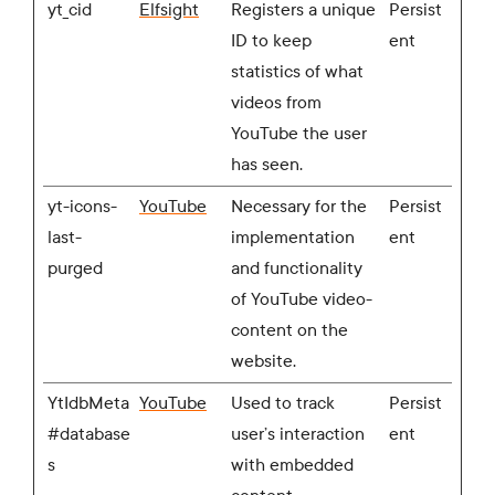
yt_cid
Elfsight
Registers a unique
Persist
ID to keep
ent
statistics of what
videos from
YouTube the user
has seen.
yt-icons-
YouTube
Necessary for the
Persist
last-
implementation
ent
purged
and functionality
of YouTube video-
content on the
website.
YtIdbMeta
YouTube
Used to track
Persist
#database
user’s interaction
ent
s
with embedded