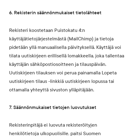
6. Rekisterin säännönmukaiset tietolähteet
Rekisteri koostetaan Puistokatu 4:n
käyttäjätietojärjestelmästä (MailChimp) ja tietoja
pidetään yllä manuaalisella päivityksellä. Käyttäjä voi
tilata uutiskirjeen erillisellä lomakkeella, joka tallentaa
käyttäjän sähköpostiosoitteen ja tilauspäivän.
Uutiskirjeen tilauksen voi perua painamalla Lopeta
uutiskirjeen tilaus -linkkiä uutiskirjeen lopussa tai
ottamalla yhteyttä sivuston ylläpitäjään.
7. Säännönmukaiset tietojen luovutukset
Rekisterinpitäjä ei luovuta rekisteröityjen
henkilötietoja ulkopuolisille, paitsi Suomen