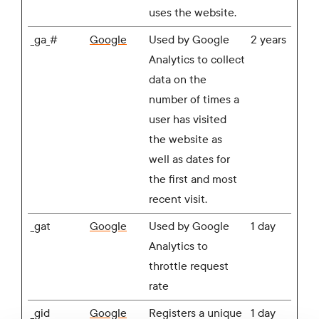
uses the website.
_ga_#
Google
Used by Google
2 years
Analytics to collect
data on the
number of times a
user has visited
the website as
well as dates for
the first and most
recent visit.
_gat
Google
Used by Google
1 day
Analytics to
throttle request
rate
_gid
Google
Registers a unique
1 day