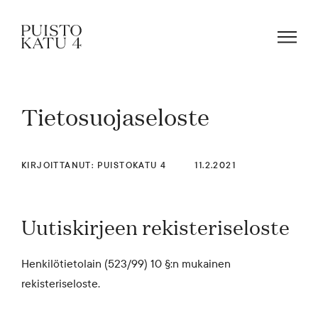
Tietosuojaseloste
Mistä kyse?
Yhteisömme
KIRJOITTANUT: PUISTOKATU 4
11.2.2021
Uutiskirjeen rekisteriseloste
Tapahtumat
Henkilötietolain (523/99) 10 §:n mukainen
Vuokraa tila!
rekisteriseloste.