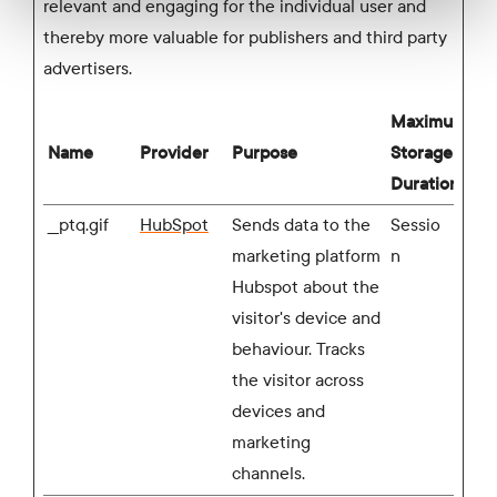
relevant and engaging for the individual user and
thereby more valuable for publishers and third party
advertisers.
Maximum
Name
Provider
Purpose
Storage
Duration
__ptq.gif
HubSpot
Sends data to the
Sessio
marketing platform
n
Hubspot about the
visitor's device and
behaviour. Tracks
the visitor across
devices and
marketing
channels.