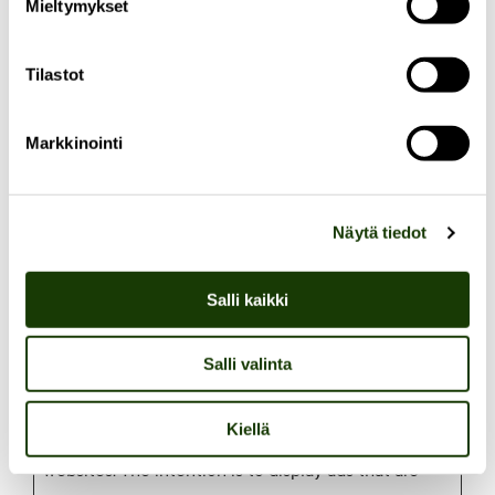
on returning visits
Mieltymykset
over time.
hubspotut
HubSpot
Sets a unique ID
180
Tilastot
k
for the session.
days
This allows the
Markkinointi
website to obtain
data on visitor
behaviour for
Näytä tiedot
statistical
purposes.
Salli kaikki
Salli valinta
Marketing (20)
Kiellä
Marketing cookies are used to track visitors across
websites. The intention is to display ads that are