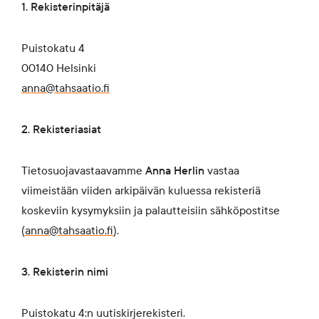
1. Rekisterinpitäjä
Blogi
Puistokatu 4
00140 Helsinki
Yhteys- ja lisätiedot
anna@tahsaatio.fi
FAQ
2. Rekisteriasiat
Tietosuojavastaavamme
Anna Herlin
vastaa
viimeistään viiden arkipäivän kuluessa rekisteriä
koskeviin kysymyksiin ja palautteisiin sähköpostitse
FI
EN
SV
SME
(
anna@tahsaatio.fi
).
3. Rekisterin nimi
Puistokatu 4:n uutiskirjerekisteri.