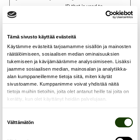
ID that is used to
generate
statistical data on
how the visitor
Tämä sivusto käyttää evästeitä
uses the website.
Käytämme evästeitä tarjoamamme sisällön ja mainosten
ai_user
Skedda
Used by Microsoft
1 year
räätälöimiseen, sosiaalisen median ominaisuuksien
Application
tukemiseen ja kävijämäärämme analysoimiseen. Lisäksi
jaamme sosiaalisen median, mainosalan ja analytiikka-
Insights software
alan kumppaneillemme tietoja siitä, miten käytät
to collect
sivustoamme. Kumppanimme voivat yhdistää näitä
statistical usage
tietoja muihin tietoihin, joita olet antanut heille tai joita on
and telemetry
kerätty, kun olet käyttänyt heidän palvelujaan.
information. The
cookie stores a
Suostumuksen
Välttämätön
unique identifier
valinta
to recognize users