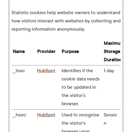
Statistic cookies help website owners to understand
how visitors interact with websites by collecting and
reporting information anonymously.
Maximum
Name
Provider
Purpose
Storage
Duration
__hssc
HubSpot
Identifies if the
1 day
cookie data needs
to be updated in
the visitor's
browser.
__hssrc
HubSpot
Used to recognise
Sessio
the visitor's
n
browser upon