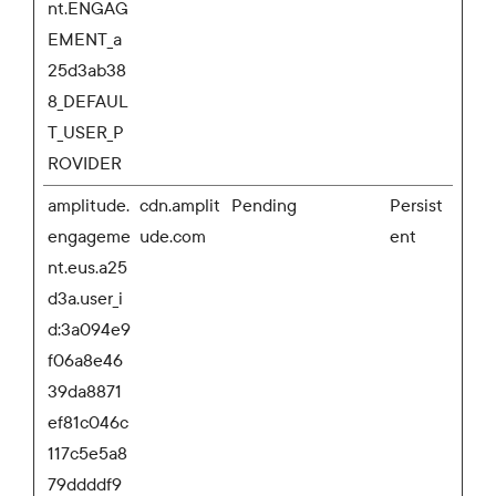
nt.ENGAG
EMENT_a
25d3ab38
8_DEFAUL
T_USER_P
ROVIDER
amplitude.
cdn.amplit
Pending
Persist
engageme
ude.com
ent
nt.eus.a25
d3a.user_i
d:3a094e9
f06a8e46
39da8871
ef81c046c
117c5e5a8
79ddddf9