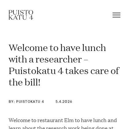
Welcome to have lunch
About
with a researcher –
Puistokatu 4 takes care of
Our community
the bill!
Blog
BY: PUISTOKATU 4
5.4.2026
Rent a space!
Welcome to restaurant Elm to have lunch and
learn about the research work being done at