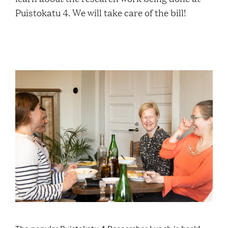
Contacts
Puistokatu 4. We will take care of the bill!
Restaurant Elm
FAQ
EN
FI
SV
SME