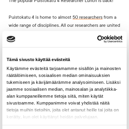
The popular Puistokatu 4 Researcher Lunch is back!
Puistokatu 4 is home to almost
50 researchers
from a
wide range of disciplines. All our researchers are united
in their work for a more ecologically sustainable future.
Puistokatu 4 offers the opportunity to meet our
researchers over lunch in the picturesque setting of
Tämä sivusto käyttää evästeitä
Restaurant Elm. Instructions for registration below.
Käytämme evästeitä tarjoamamme sisällön ja mainosten
räätälöimiseen, sosiaalisen median ominaisuuksien
tukemiseen ja kävijämäärämme analysoimiseen. Lisäksi
Instructions
jaamme sosiaalisen median, mainosalan ja analytiikka-
alan kumppaneillemme tietoja siitä, miten käytät
Send a lunch request directly to the researcher’s
sivustoamme. Kumppanimme voivat yhdistää näitä
email (and cc: Executive Director of Puistokatu 4
tietoja muihin tietoihin, joita olet antanut heille tai joita on
kerätty, kun olet käyttänyt heidän palvelujaan.
Minttu Jaakkola, minttu@puistokatu4.com). You can
invite both our active members and alumni for lunch.