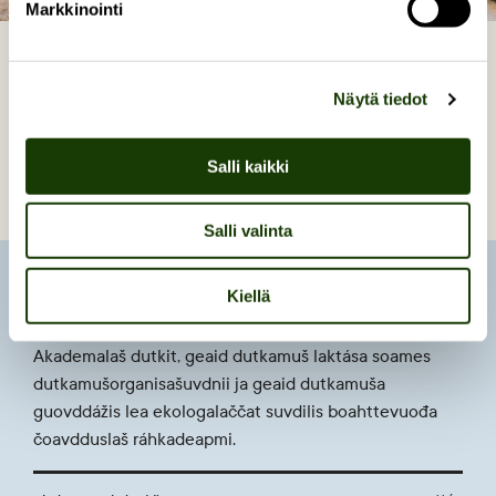
Markkinointi
Näytä tiedot
PUISTOKATU 4 LAHTTUN LEA VEJOLAŠ
SEARVAT GUOVTTI SIERRA LAHTTUVUOĐA
Salli kaikki
MÁLLE MIELDE:
Salli valinta
Dutkilahttuvuohta
Kiellä
Akademalaš dutkit, geaid dutkamuš laktása soames
dutkamušorganisašuvdnii ja geaid dutkamuša
guovddážis lea ekologalaččat suvdilis boahttevuođa
čoavdduslaš ráhkadeapmi.