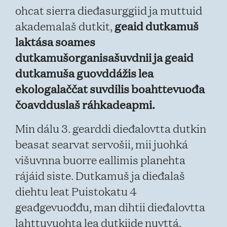
ohcat sierra dieđasurggiid ja muttuid
geaid dutkamuš
akademalaš dutkit,
laktása soames
dutkamušorganisašuvdnii ja geaid
dutkamuša guovddážis lea
ekologalaččat suvdilis boahttevuođa
čoavdduslaš ráhkadeapmi.
Min dálu 3. gearddi dieđalovtta dutkin
beasat searvat servošii, mii juohká
višuvnna buorre eallimis planehta
rájáid siste. Dutkamuš ja dieđalaš
diehtu leat Puistokatu 4
geađgevuođđu, man dihtii dieđalovtta
lahttuvuohta lea dutkiide nuvttá.