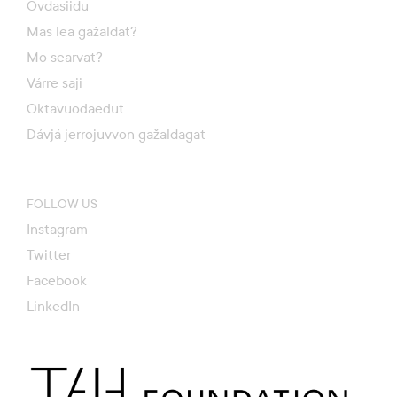
Ovdasiidu
Mas lea gažaldat?
Mo searvat?
Várre saji
Oktavuođaeđut
Dávjá jerrojuvvon gažaldagat
FOLLOW US
Instagram
Twitter
Facebook
LinkedIn