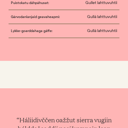
Gullet lahttuvuhtii
Puistokatu dáhpáhusat:
Gullá lahttuvuhtii
Gárvodanlanjaid geavaheapmi:
Gullá lahttuvuhtii
Lykke-goarddahaga gáffe:
“Háliidat Puistokatu 4 leat dakkáraš
“Háliidat Puistokatu 4 leat dakkáraš
“Háliidivččen oažžut sierra vugiin
“Háliidivččen oažžut sierra vugiin