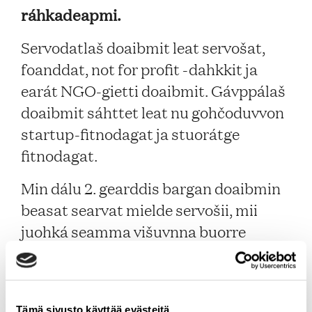
ráhkadeapmi.
Servodatlaš doaibmit leat servošat,
foanddat, not for profit -dahkkit ja
earát NGO-gietti doaibmit. Gávppálaš
doaibmit sáhttet leat nu gohčoduvvon
startup-fitnodagat ja stuorátge
fitnodagat.
Min dálu 2. gearddis bargan doaibmin
beasat searvat mielde servošii, mii
juohká seamma višuvnna buorre
eallimis planehta rájáid siste.
Tämä sivusto käyttää evästeitä