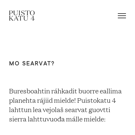
Mas lea gažaldat?
MO SEARVAT?
Oktavuođaeđut
Buresboahtin ráhkadit buorre eallima
Dávjá jerrojuvvon gažaldagat
planehta rájiid mielde! Puistokatu 4
lahttun lea vejolaš searvat guovtti
sierra lahttuvuođa málle mielde: