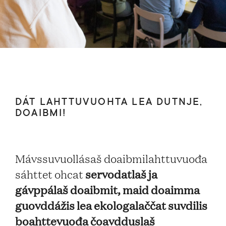
DÁT LAHTTUVUOHTA LEA DUTNJE,
DOAIBMI!
Mávssuvuollásaš doaibmilahttuvuođa
servodatlaš ja
sáhttet ohcat
gávppálaš doaibmit, maid doaimma
guovddážis lea ekologalaččat suvdilis
boahttevuođa čoavdduslaš