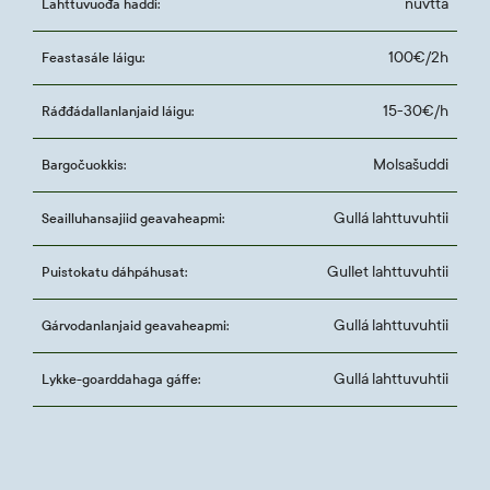
nuvttá
Lahttuvuođa haddi:
100€/2h
Feastasále láigu:
15-30€/h
Ráđđádallanlanjaid láigu:
Molsašuddi
Bargočuokkis:
Gullá lahttuvuhtii
Seailluhansajiid geavaheapmi:
Gullet lahttuvuhtii
Puistokatu dáhpáhusat:
Gullá lahttuvuhtii
Gárvodanlanjaid geavaheapmi:
Gullá lahttuvuhtii
Lykke-goarddahaga gáffe: