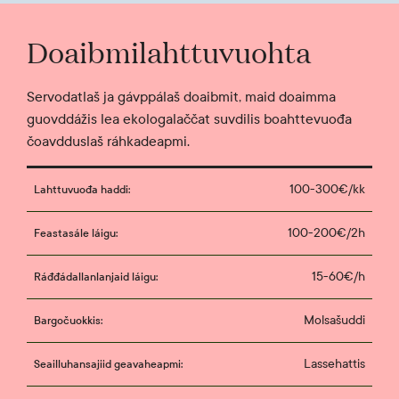
Doaibmilahttuvuohta
Servodatlaš ja gávppálaš doaibmit, maid doaimma
guovddážis lea ekologalaččat suvdilis boahttevuođa
čoavdduslaš ráhkadeapmi.
100-300€/kk
Lahttuvuođa haddi:
100-200€/2h
Feastasále láigu:
15-60€/h
Ráđđádallanlanjaid láigu:
Molsašuddi
Bargočuokkis:
Lassehattis
Seailluhansajiid geavaheapmi: