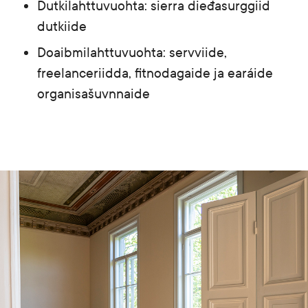
Dutkilahttuvuohta: sierra dieđasurggiid
SME
EN
FI
SV
dutkiide
Doaibmilahttuvuohta: servviide,
freelanceriidda, fitnodagaide ja earáide
organisašuvnnaide