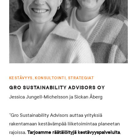
KESTÄVYYS, KONSULTOINTI, STRATEGIAT
GRO SUSTAINABILITY ADVISORS OY
Jessica Jungell-Michelsson ja Sickan Åberg
”Gro Sustainability Advisors auttaa yrityksiä
rakentamaan kestävämpää liiketoimintaa planeetan
rajoissa.
Tarjoamme
räätälöityjä kestävyyspalveluita
,