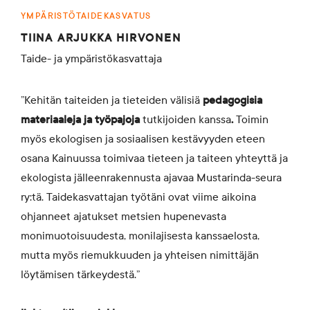
YMPÄRISTÖTAIDEKASVATUS
TIINA ARJUKKA HIRVONEN
Taide- ja ympäristökasvattaja
”Kehitän taiteiden ja tieteiden välisiä
pedagogisia
materiaaleja ja työpajoja
tutkijoiden kanssa
.
Toimin
myös ekologisen ja sosiaalisen kestävyyden eteen
osana Kainuussa toimivaa tieteen ja taiteen yhteyttä ja
ekologista jälleenrakennusta ajavaa Mustarinda-seura
ry:tä. Taidekasvattajan työtäni ovat viime aikoina
ohjanneet ajatukset metsien hupenevasta
monimuotoisuudesta, monilajisesta kanssaelosta,
mutta myös riemukkuuden ja yhteisen nimittäjän
löytämisen tärkeydestä.”