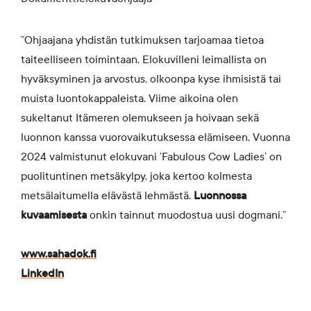
”Ohjaajana yhdistän tutkimuksen tarjoamaa tietoa
taiteelliseen toimintaan. Elokuvilleni leimallista on
hyväksyminen ja arvostus, olkoonpa kyse ihmisistä tai
muista luontokappaleista. Viime aikoina olen
sukeltanut Itämeren olemukseen ja hoivaan sekä
luonnon kanssa vuorovaikutuksessa elämiseen. Vuonna
2024 valmistunut elokuvani ’Fabulous Cow Ladies’ on
puolituntinen metsäkylpy, joka kertoo kolmesta
metsälaitumella elävästä lehmästä.
Luonnossa
kuvaamisesta
onkin tainnut muodostua uusi dogmani.”
www.sahadok.fi
LinkedIn