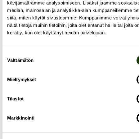
kävijämäärämme analysoimiseen. Lisäksi jaamme sosiaalis
median, mainosalan ja analytiikka-alan kumppaneillemme tie
siitä, miten käytät sivustoamme. Kumppanimme voivat yhdis
näitä tietoja muihin tietoihin, joita olet antanut heille tai joita o
kerätty, kun olet käyttänyt heidän palvelujaan.
SIJOITUSTOIMINTA
KRISTA HALTTUNEN
Suostumuksen
Halton ventures
Välttämätön
valinta
”Sijoitamme
startup-yrityksiin, innovaatioihin ja
Mieltymykset
rahastoihin
, jotka kehittävät
kestävää rakennettua
ympäristöä
. Olemme perheyritys ja
Tilastot
sisäympäristöratkaisuja rakentavan Halton Groupin
vastuullinen omistaja. Olen Halton Venturesin
toimitusjohtaja sekä ympäristöpolitiikan tohtori ja
Markkinointi
vihreän energiasiirtymän tutkija. Tavoitteenani on
rahoituksen, liike-elämän ja tutkimuksen