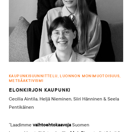
KAUPUNKISUUNNITTELU, LUONNON MONIMUOTOISUUS,
METSÄAKTIVISMI
ELONKIRJON KAUPUNKI
Cecilia Aintila, Heljä Nieminen, Siiri Hänninen & Seela
Pentikäinen
”Laadimme
vaihtoehtokaavoja
Suomen