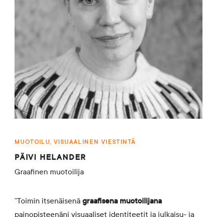
MUOTOILU, VISUAALINEN VIESTINTÄ
PÄIVI HELANDER
Graafinen muotoilija
”Toimin itsenäisenä
graafisena muotoilijana
painopisteenäni visuaaliset identiteetit ja julkaisu- ja