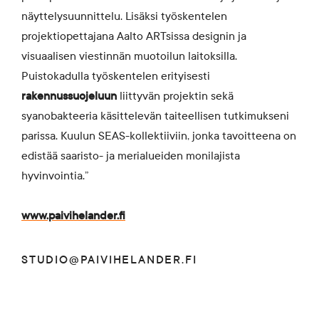
näyttelysuunnittelu. Lisäksi työskentelen
projektiopettajana Aalto ARTsissa designin ja
visuaalisen viestinnän muotoilun laitoksilla.
Puistokadulla työskentelen erityisesti
rakennussuojeluun
liittyvän projektin sekä
syanobakteeria käsittelevän taiteellisen tutkimukseni
parissa. Kuulun SEAS-kollektiiviin, jonka tavoitteena on
edistää saaristo- ja merialueiden monilajista
hyvinvointia.”
www.paivihelander.fi
STUDIO@PAIVIHELANDER.FI