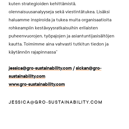
kuten strategioiden kehittämistä,
olennaisuusanalyyseja sekä viestintätukea. Lisäksi
haluamme inspiroida ja tukea muita organisaatioita
rohkeampiin kestävyysratkaisuihin erilaisten
puheenvuorojen, työpajojen ja asiantuntijasisältöjen
kautta. Toimimme aina vahvasti tutkitun tiedon ja
käytännön rajapinnassa”
jessica@gro-sustainability.com
/
sickan@gro-
sustainability.com
www.gro-
sustainability.com
JESSICA@GRO-SUSTAINABILITY.COM