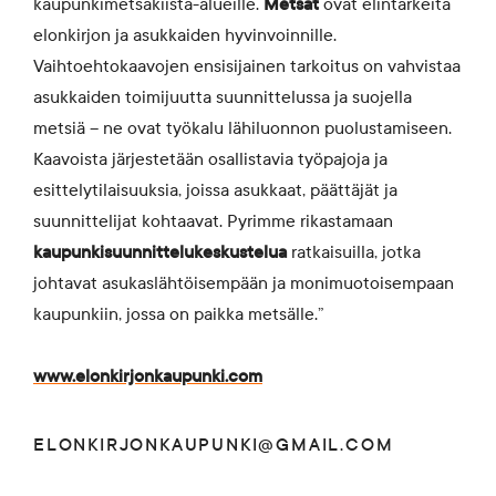
kaupunkimetsäkiista-alueille.
Metsät
ovat elintärkeitä
elonkirjon ja asukkaiden hyvinvoinnille.
Vaihtoehtokaavojen ensisijainen tarkoitus on vahvistaa
asukkaiden toimijuutta suunnittelussa ja suojella
metsiä – ne ovat työkalu lähiluonnon puolustamiseen.
Kaavoista järjestetään osallistavia työpajoja ja
esittelytilaisuuksia, joissa asukkaat, päättäjät ja
suunnittelijat kohtaavat. Pyrimme rikastamaan
kaupunkisuunnittelukeskustelua
ratkaisuilla, jotka
johtavat asukaslähtöisempään ja monimuotoisempaan
kaupunkiin, jossa on paikka metsälle.”
www.elonkirjonkaupunki.com
ELONKIRJONKAUPUNKI@GMAIL.COM