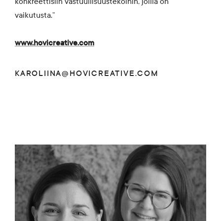
konkreettisiin vastuullisuustekoihin, joilla on
vaikutusta.”
www.hovicreative.com
KAROLIINA@HOVICREATIVE.COM