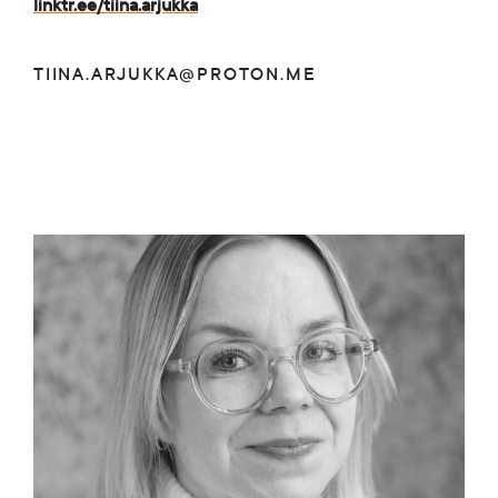
linktr.ee/tiina.arjukka
TIINA.ARJUKKA@PROTON.ME