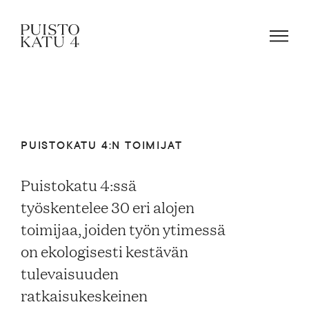
Mistä kyse?
PUISTOKATU 4:N TOIMIJAT
Yhteisömme
Puistokatu 4:ssä
työskentelee 30 eri alojen
Tapahtumat
toimijaa, joiden työn ytimessä
on ekologisesti kestävän
Vuokraa tila!
tulevaisuuden
ratkaisukeskeinen